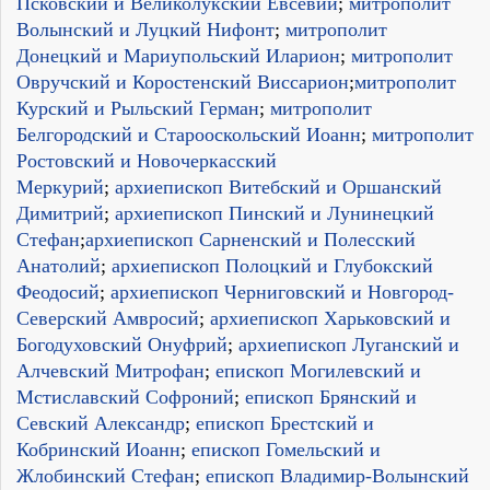
Псковский и Великолукский Евсевий
;
митрополит
Волынский и Луцкий Нифонт
;
митрополит
Донецкий и Мариупольский Иларион
;
митрополит
Овручский и Коростенский Виссарион
;
митрополит
Курский и Рыльский Герман
;
митрополит
Белгородский и Старооскольский Иоанн
;
митрополит
Ростовский и Новочеркасский
Меркурий
;
архиепископ Витебский и Оршанский
Димитрий
;
архиепископ Пинский и Лунинецкий
Стефан
;
архиепископ Сарненский и Полесский
Анатолий
;
архиепископ Полоцкий и Глубокский
Феодосий
;
архиепископ Черниговский и Новгород-
Северский Амвросий
;
архиепископ Харьковский и
Богодуховский Онуфрий
;
архиепископ Луганский и
Алчевский Митрофан
;
епископ Могилевский и
Мстиславский Софроний
;
епископ Брянский и
Севский Александр
;
епископ Брестский и
Кобринский Иоанн
;
епископ Гомельский и
Жлобинский Стефан
;
епископ Владимир-Волынский