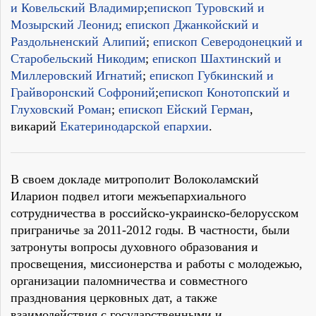
и Ковельский Владимир
;
епископ Туровский и
Мозырский Леонид
;
епископ Джанкойский и
Раздольненский Алипий
;
епископ Северодонецкий и
Старобельский Никодим
;
епископ Шахтинский и
Миллеровский Игнатий
;
епископ Губкинский и
Грайворонский Софроний
;
епископ Конотопский и
Глуховский Роман
;
епископ Ейский Герман
,
викарий
Екатеринодарской епархии
.
В своем докладе митрополит Волоколамский
Иларион подвел итоги межъепархиального
сотрудничества в российско-украинско-белорусском
приграничье за 2011-2012 годы. В частности, были
затронуты вопросы духовного образования и
просвещения, миссионерства и работы с молодежью,
организации паломничества и совместного
празднования церковных дат, а также
взаимодействия с государственными и