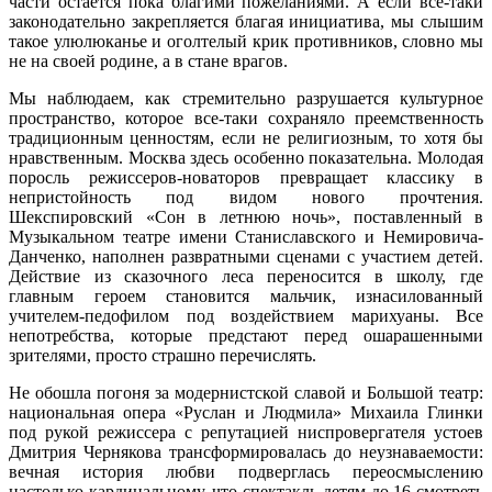
части остается пока благими пожеланиями. А если все-таки
законодательно закрепляется благая инициатива, мы слышим
такое улюлюканье и оголтелый крик противников, словно мы
не на своей родине, а в стане врагов.
Мы наблюдаем, как стремительно разрушается культурное
пространство, которое все-таки сохраняло преемственность
традиционным ценностям, если не религиозным, то хотя бы
нравственным. Москва здесь особенно показательна. Молодая
поросль режиссеров-новаторов превращает классику в
непристойность под видом нового прочтения.
Шекспировский «Сон в летнюю ночь», поставленный в
Музыкальном театре имени Станиславского и Немировича-
Данченко, наполнен развратными сценами с участием детей.
Действие из сказочного леса переносится в школу, где
главным героем становится мальчик, изнасилованный
учителем-педофилом под воздействием марихуаны. Все
непотребства, которые предстают перед ошарашенными
зрителями, просто страшно перечислять.
Не обошла погоня за модернистской славой и Большой театр:
национальная опера «Руслан и Людмила» Михаила Глинки
под рукой режиссера с репутацией ниспровергателя устоев
Дмитрия Чернякова трансформировалась до неузнаваемости:
вечная история любви подверглась переосмыслению
настолько кардинальному, что спектакль детям до 16 смотреть