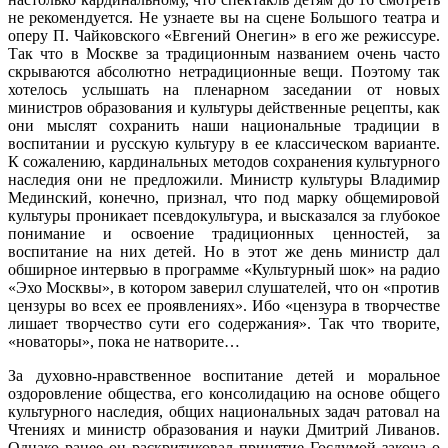
не рекомендуется. Не узнаете вы на сцене Большого театра и
оперу П. Чайковского «Евгений Онегин» в его же режиссуре.
Так что в Москве за традиционным названием очень часто
скрываются абсолютно нетрадиционные вещи. Поэтому так
хотелось услышать на пленарном заседании от новых
министров образования и культуры действенные рецепты, как
они мыслят сохранить наши национальные традиции в
воспитании и русскую культуру в ее классическом варианте.
К сожалению, кардинальных методов сохранения культурного
наследия они не предложили. Министр культуры Владимир
Мединский, конечно, признал, что под марку общемировой
культуры проникает псевдокультура, и высказался за глубокое
понимание и освоение традиционных ценностей, за
воспитание на них детей. Но в этот же день министр дал
обширное интервью в программе «Культурный шок» на радио
«Эхо Москвы», в котором заверил слушателей, что он «против
цензуры во всех ее проявлениях». Ибо «цензура в творчестве
лишает творчество сути его содержания». Так что творите,
«новаторы», пока не натворите…
За духовно-нравственное воспитание детей и моральное
оздоровление общества, его консолидацию на основе общего
культурного наследия, общих национальных задач ратовал на
Чтениях и министр образования и науки Дмитрий Ливанов.
Однако ранее он раскритиковал принятие Госдумой закона о