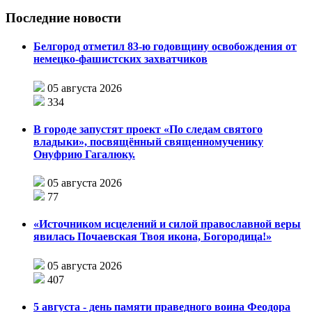
Последние новости
Белгород отметил 83-ю годовщину освобождения от
немецко-фашистских захватчиков
05 августа 2026
334
В городе запустят проект «По следам святого
владыки», посвящённый священномученику
Онуфрию Гагалюку.
05 августа 2026
77
«Источником исцелений и силой православной веры
явилась Почаевская Твоя икона, Богородица!»
05 августа 2026
407
5 августа - день памяти праведного воина Феодора