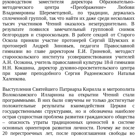
руководством заместителя директора Образовательно-
методического центра «Преображение» Любови
Владимировны Шереметцевой,. по традиции, держалась
сплоченной группой, так что найти их даже среди нескольких
тысяч участников Чтений оказалось незатруднительно. В
результате появился замечательный групповой снимок
белгородцев и старооскольцев. В работе секций от Старого
Оскола приняли участие протоиерей Сергий Шумских и
протоиерей Андрей Зиновьев, педагоги Православной
гимназии во главе директором Е.И. Гриневой, методист
старооскольского института усовершенствования учителей
А.Н. Осокина, учитель православной культуры 18-й гимназии
Н.Н. Кокшина, директор духовно-просветительского центра
при храме преподобного Сергия Радонежского Наталья
Халенкова.
Выступления Святейшего Патриарха Кирилла и митрополита
Волоколамского Иллариона на открытии Чтений стали
программными. В них были озвучены не только достигнутые
положительные результаты взаимодействия Церкви с
государственными структурами, но и обозначена наиболее
острая сущностная проблема развития гражданского общества
– опасность утраты традиционных ценностей в системе
основных ориентиров развития личности. Почему же после
20 перестроечных лет, после провозглашения свободы во