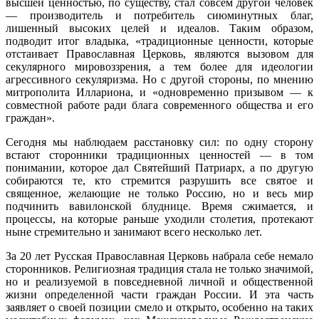
высшей ценностью, по существу, стал совсем другой человек
— производитель и потребитель сиюминутных благ,
лишенный высоких целей и идеалов. Таким образом,
подводит итог владыка, «традиционные ценности, которые
отстаивает Православная Церковь, являются вызовом для
секулярного мировоззрения, а тем более для идеологии
агрессивного секуляризма. Но с другой стороны, по мнению
митрополита Иллариона, и «одновременно призывом — к
совместной работе ради блага современного общества и его
граждан».
Сегодня мы наблюдаем расстановку сил: по одну сторону
встают сторонники традиционных ценностей — в том
понимании, которое дал Святейший Патриарх, а по другую
собираются те, кто стремится разрушить все святое и
священное, желающие не только Россию, но и весь мир
подчинить вавилонской блуднице. Время сжимается, и
процессы, на которые раньше уходили столетия, протекают
ныне стремительно и занимают всего несколько лет.
За 20 лет Русская Православная Церковь набрала себе немало
сторонников. Религиозная традиция стала не только значимой,
но и реализуемой в повседневной личной и общественной
жизни определенной части граждан России. И эта часть
заявляет о своей позиции смело и открыто, особенно на таких