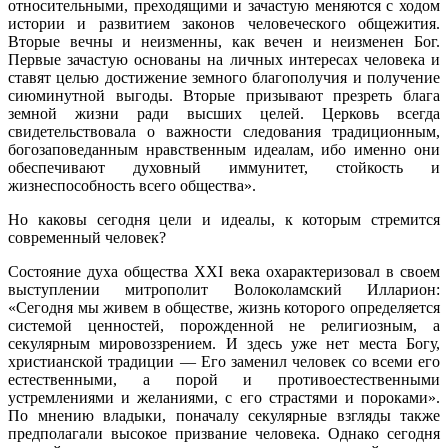
относительными, преходящими и зачастую меняются с ходом
истории и развитием законов человеческого общежития.
Вторые вечны и неизменны, как вечен и неизменен Бог.
Первые зачастую основаны на личных интересах человека и
ставят целью достижение земного благополучия и получение
cиюминутной выгоды. Вторые призывают презреть блага
земной жизни ради высших целей. Церковь всегда
свидетельствовала о важности следования традиционным,
богозаповеданным нравственным идеалам, ибо именно они
обеспечивают духовный иммунитет, стойкость и
жизнеспособность всего общества».
Но каковы сегодня цели и идеалы, к которым стремится
современный человек?
Состояние духа общества XXI века охарактеризовал в своем
выступлении митрополит Волоколамский Илларион:
«Сегодня мы живем в обществе, жизнь которого определяется
системой ценностей, порожденной не религиозным, а
секулярным мировоззрением. И здесь уже нет места Богу,
христианской традиции — Его заменил человек со всеми его
естественными, а порой и противоестественными
устремлениями и желаниями, с его страстями и пороками».
По мнению владыки, поначалу секулярные взгляды также
предполагали высокое призвание человека. Однако сегодня