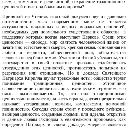
всем, в том числе и религиозной, сохранение традиционных
ценностей стоит под большим вопросом?
Принятый на Чтениях итоговый документ звучит довольно
оптимистично: «…в современном мире не теряется
актуальность подлинных и вечных моральных ценностей,
необходимых для нормального существования общества, в
поддержку которых всегда выступает Церковь. Среди этих
ценностей — свобода, мир, святость человеческой жизни от
зачатия до естественной смерти, крепкая семья, основанная на
любви и верности, общественный долг, обязательства
человека перед ближними». Участники Чтений убеждены, что
«государство в своей политике призвано содействовать
утверждению этих ценностей, противостоять попыткам их
разрушения или отрицания». Но в докладе Святейшего
Патриарха Кирилла звучат тревожные ноты: общество теряет
понимание традиционных ценностей. Устойчивое
словосочетание становится лишь техническим термином, его
смысл выхолащивается. То, что под традиционными
ценностями понимает одна часть страны, другая презрительно
называет устаревшими нормами, комплексами, ненужной
повинностью. Сегодня страна стоит у последнего рубикона,
выбирая ценности, созданные людьми, или идеалы, открытые
и данные людям Господом в евангельской проповеди. Как
определил Патриарх в своем докладе, «первые являются