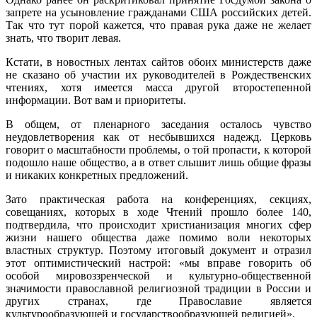
запрете на усыновление гражданами США российских детей.
Так что тут порой кажется, что правая рука даже не желает
знать, что творит левая.
Кстати, в новостных лентах сайтов обоих министерств даже
не сказано об участии их руководителей в Рождественских
чтениях, хотя имеется масса другой второстепенной
информации. Вот вам и приоритеты.
В общем, от пленарного заседания осталось чувство
неудовлетворения как от несбывшихся надежд. Церковь
говорит о масштабности проблемы, о той пропасти, к которой
подошло наше общество, а в ответ слышит лишь общие фразы
и никаких конкретных предложений.
Зато практическая работа на конференциях, секциях,
совещаниях, которых в ходе Чтений прошло более 140,
подтвердила, что происходит христианизация многих сфер
жизни нашего общества даже помимо воли некоторых
властных структур. Поэтому итоговый документ и отразил
этот оптимистический настрой: «мы вправе говорить об
особой мировоззренческой и культурно-общественной
значимости православной религиозной традиции в России и
других странах, где Православие является
культурообразующей и государствообразующей религией».