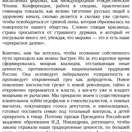
масштабных форумах, как Международные Рождественские
Чтения. Конференции, работа в секциях, практические
семинары показали, как велико тяготение русских людей к
здоровому началу, сколько делается и сколько уже сделано,
чтобы освободиться от грязной пены, которая образовалась на
поверхности нашего общества. Словно спящая красавица,
страна просыпается от страшного дурмана, в который ее
погружали много лет, убеждая, что миражи — это и есть наше
«прекрасное далеко».
Конечно, нам бы хотелось, чтобы осознание собственного
пути приходило как можно быстрее. Но за это короткое время
сформировалась мощная коалиция, отстаивающая иные
ценности, противоположные национальным традициям
России. Она исповедует либеральную толерантность и
проповедует откровенный грех как добродетель. Новое
поколение нигилистов грезит о новой революции, тайно и
откровенно прорывается к власти, а кое-кто уже и владеет
мощными ее рычагами. Мы прекрасно знаем о существующем
влиятельном лобби педофилов и гомосексуалистов, о пивных
магнатах, покупающих голоса депутатов, и ювенальщиках,
готовых поставить семью под тотальный контроль, а детей
превратить в товар. Поэтому призыв Президента Российской
академии образования Н.Д. Никандрова, ратующего, чтобы
законы отражали наши традиционные ценности, по большей