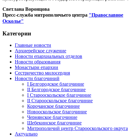
Светлана Воронцова
Пресс-служба митрополичьего центра
"Православное
Осколье"
Категории
Главные новости
Архиерейское служение
Новости епархиальных отделов
Новости образования
Монастыри епархии
Сестричество милосердия
Новости благочиний
I Белгородское благочиние
II Белгородское благочиние
I Старооскольское благочиние
II Старооскольское благочиние
Корочанское благочиние
Новооскольское благочиние
Чернянское благочиние
Шебекинское благочиние
Митрополичий центр Старооскольского округа
Актуально