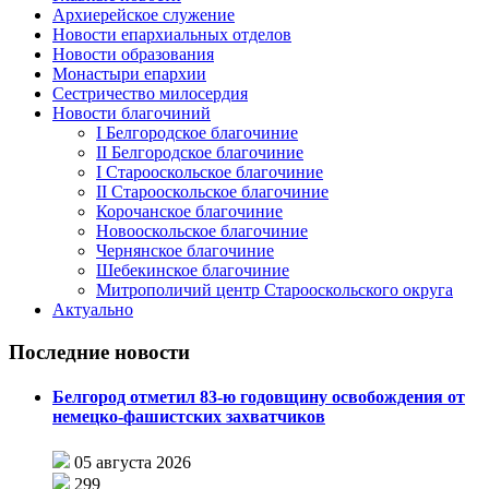
Архиерейское служение
Новости епархиальных отделов
Новости образования
Монастыри епархии
Сестричество милосердия
Новости благочиний
I Белгородское благочиние
II Белгородское благочиние
I Старооскольское благочиние
II Старооскольское благочиние
Корочанское благочиние
Новооскольское благочиние
Чернянское благочиние
Шебекинское благочиние
Митрополичий центр Старооскольского округа
Актуально
Последние новости
Белгород отметил 83-ю годовщину освобождения от
немецко-фашистских захватчиков
05 августа 2026
299