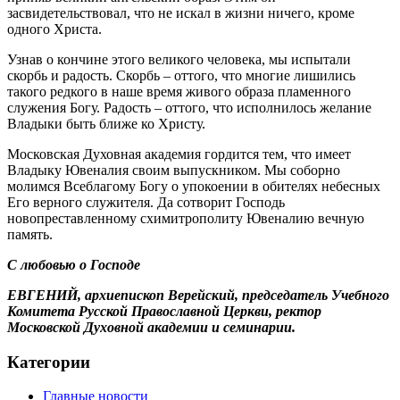
засвидетельствовал, что не искал в жизни ничего, кроме
одного Христа.
Узнав о кончине этого великого человека, мы испытали
скорбь и радость. Скорбь – оттого, что многие лишились
такого редкого в наше время живого образа пламенного
служения Богу. Радость – оттого, что исполнилось желание
Владыки быть ближе ко Христу.
Московская Духовная академия гордится тем, что имеет
Владыку Ювеналия своим выпускником. Мы соборно
молимся Всеблагому Богу о упокоении в обителях небесных
Его верного служителя. Да сотворит Господь
новопреставленному схимитрополиту Ювеналию вечную
память.
С любовью о Господе
ЕВГЕНИЙ, архиепископ Верейский, председатель Учебного
Комитета Русской Православной Церкви, ректор
Московской Духовной академии и семинарии.
Категории
Главные новости