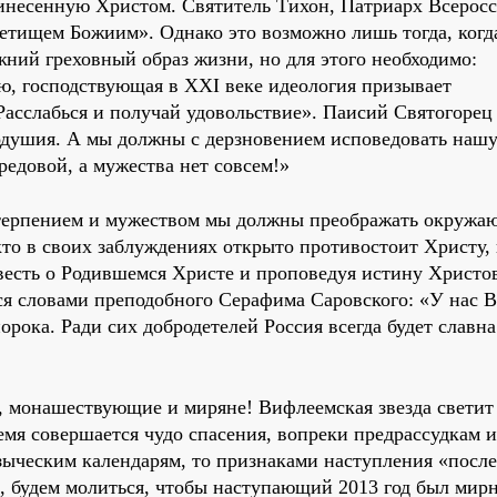
инесенную Христом. Святитель Тихон, Патриарх Всерос
етищем Божиим». Однако это возможно лишь тогда, когд
ний греховный образ жизни, но для этого необходимо:
ю, господствующая в XXI веке идеология призывает
асслабься и получай удовольствие». Паисий Святогорец
одушия. А мы должны с дерзновением исповедовать нашу 
редовой, а мужества нет совсем!»
терпением и мужеством мы должны преображать окруж
 кто в своих заблуждениях открыто противостоит Христу,
весть о Родившемся Христе и проповедуя истину Христо
ся словами преподобного Серафима Саровского: «У нас В
рока. Ради сих добродетелей Россия всегда будет славна
 монашествующие и миряне! Вифлеемская звезда светит
время совершается чудо спасения, вопреки предрассудкам
зыческим календарям, то признаками наступления «посл
, будем молиться, чтобы наступающий 2013 год был мир