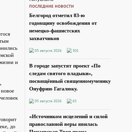
ПОСЛЕДНИЕ НОВОСТИ
Белгород отметил 83-ю
годовщину освобождения от
немецко-фашистских
гося
захватчиков
ятым
онились
05 августа 2026
301
емской
 жизни и
В городе запустят проект «По
следам святого владыки»,
посвящённый священномученику
ь
Онуфрию Гагалюку.
 новое
 человек
05 августа 2026
65
«Источником исцелений и силой
говорит
православной веры явилась
еке, до
Почаевская Твоя икона,