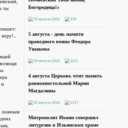
сийский,
Богородица!»
а ты
05 августа 2026
359
 пишет:
5 августа - день памяти
веру!..
праведного воина Феодора
Ушакова
ающий
04 августа 2026
1621
 возводя
ва
4 августа Церковь чтит память
ера
равноапостольной Марии
 и
Магдалины
03 августа 2026
1217
 и ложным
Митрополит Иоанн совершил
едних
литургию в Ильинском храме
ным,