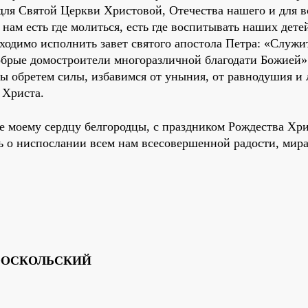
ля Святой Церкви Христовой, Отечества нашего и для вс
нам есть где молиться, есть где воспитывать наших детей
ходимо исполнить завет святого апостола Петра: «Служи
добрые домостроители многоразличной благодати Божией» 
мы обретем силы, избавимся от уныния, от равнодушия и
 Христа.
е моему сердцу белгородцы, с праздником Рождества Хри
ь о ниспослании всем нам всесовершенной радости, мира
ООСКОЛЬСКИЙ