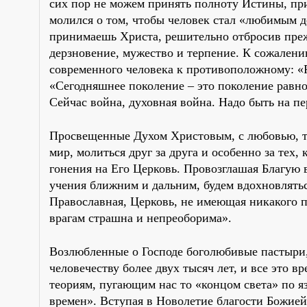
сих пор не можем принять полноту Истины, пр
молился о том, чтобы человек стал «любимым д
принимаешь Христа, решительно отбросив преж
дерзновение, мужество и терпение. К сожалени
современного человека к противоположному: «Р
«Сегодняшнее поколение – это поколение равн
Сейчас война, духовная война. Надо быть на пе
Просвещенные Духом Христовым, с любовью, 
мир, молиться друг за друга и особенно за тех,
гонения на Его Церковь. Провозглашая Благую 
учения ближним и дальним, будем вдохновлять
Православная, Церковь, не имеющая никакого по
врагам страшна и непреоборима».
Возлюбленные о Господе боголюбивые пастыри,
человечеству более двух тысяч лет, и все это 
теориям, пугающим нас то «концом света» по я
времен». Вступая в Новолетие благости Божией