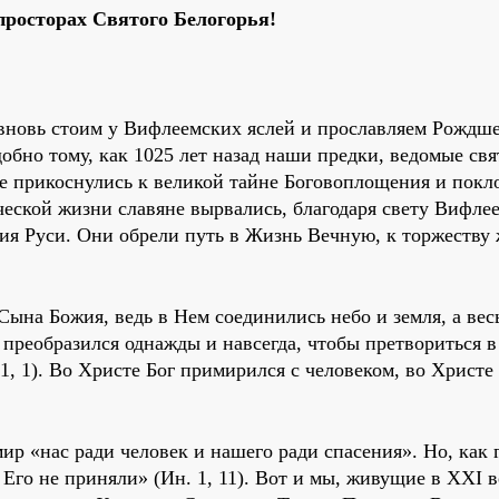
просторах Святого Белогорья!
вновь стоим у Вифлеемских яслей и прославляем Рождше
добно тому, как 1025 лет назад наши предки, ведомые св
 прикоснулись к великой тайне Боговоплощения и покл
еской жизни славяне вырвались, благодаря свету Вифле
ия Руси. Они обрели путь в Жизнь Вечную, к торжеству
Сына Божия, ведь в Нем соединились небо и земля, а вес
преобразился однажды и навсегда, чтобы претвориться в
1, 1). Во Христе Бог примирился с человеком, во Христе
ир «нас ради человек и нашего ради спасения». Но, как 
Его не приняли» (Ин. 1, 11). Вот и мы, живущие в XXI в