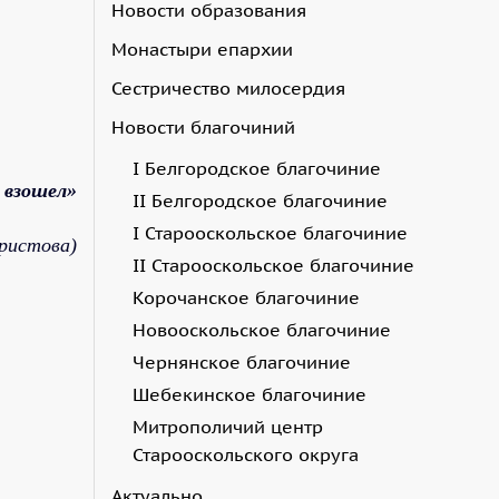
Новости образования
Монастыри епархии
Сестричество милосердия
Новости благочиний
I Белгородское благочиние
 взошел»
II Белгородское благочиние
I Старооскольское благочиние
ристова)
II Старооскольское благочиние
Корочанское благочиние
Новооскольское благочиние
Чернянское благочиние
Шебекинское благочиние
Митрополичий центр
Старооскольского округа
Актуально