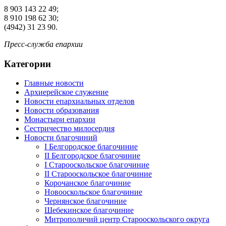
8 903 143 22 49;
8 910 198 62 30;
(4942) 31 23 90.
Пресс-служба епархии
Категории
Главные новости
Архиерейское служение
Новости епархиальных отделов
Новости образования
Монастыри епархии
Сестричество милосердия
Новости благочиний
I Белгородское благочиние
II Белгородское благочиние
I Старооскольское благочиние
II Старооскольское благочиние
Корочанское благочиние
Новооскольское благочиние
Чернянское благочиние
Шебекинское благочиние
Митрополичий центр Старооскольского округа