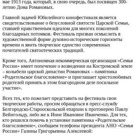
мае 1913 года, который, в свою очередь, был посвящен 300-
летию Дома Романовых.
Главной задачей Юбилейного кинофестиваля является
свидетельствование о безусловной святости Царской Семьи,
ставшей нравственным идеалом для многих поколений
благодарных потомков. Фестиваль призван осмыслить в
художественной форме духовно-исторические горизонты
времени и явить творческое единство современных
почитателей святоотеческих традиций.
Кроме того, Автономная некоммерческая организация «Семья
России» имеет попечение о возведении на Костромской земле
– колыбели царской династии Романовых – памятника
«Родительское благословение» и приглашает христолюбивых
родителей принять в этом благородном деле посильное
участие».
Всех тех, кто пожелает представить на фестиваль свои
творческие работы, просим обращаться в пресс-службу
Белгородско-Старооскольской епархии к протоиерею Павлу
Вейнгольду, либо же к Инне Ивановне Иванченко. Для тех,
кто решился помочь в установке памятника «Родительское
благословение», сообщаем телефоны президента АНО «Семья
России» Галины Григорьевны Алексеевой: