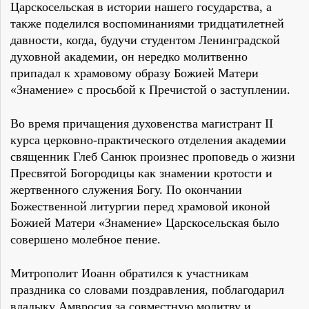
Царскосельская в истории нашего государства, а
также поделился воспоминаниями тридцатилетней
давности, когда, будучи студентом Ленинградской
духовной академии, он нередко молитвенно
припадал к храмовому образу Божией Матери
«Знамение» с просьбой к Пречистой о заступлении.
Во время причащения духовенства магистрант II
курса церковно-практического отделения академии
священник Глеб Санюк произнес проповедь о жизни
Пресвятой Богородицы как знамении кротости и
жертвенного служения Богу. По окончании
Божественной литургии перед храмовой иконой
Божией Матери «Знамение» Царскосельская было
совершено молебное пение.
Митрополит Иоанн обратился к участникам
праздника со словами поздравления, поблагодарил
владыку Амвросия за совместную молитву и