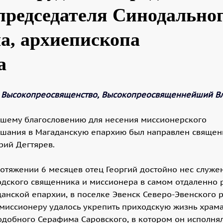
председателя Синодально
а, архиепископа
а
 Высокопреосвященство, Высокопреосвященнейший Вл
ашему благословению для несения миссионерского
ушания в Магаданскую епархию был направлен священ
рий Дегтярев.
отяжении 6 месяцев отец Георгий достойно нес служе
дского священника и миссионера в самом отдаленно 
анской епархии, в поселке Эвенск Северо-Эвенского 
миссионеру удалось укрепить приходскую жизнь храма
добного Серафима Саровского, в котором он исполня