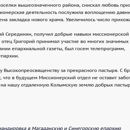
поселки вышеозначенного района, снискал любовь при
ссионерская деятельность послужила воплощению давн
на закладка нового храма. Увеличилось число прихож
сий Серединин, получил добрые навыки миссионерской
 отец Григорий принимал участие во многих значимых
ании епархиальной газеты, был госем телепрограмм,
епархии.
 Высокопреосвященству за прекрасного пастыря. С бр
 что в будущем Миссионерский отдел не оставит забо
 на нашу отдаленную Колымскую землю добрых пастыр
мандировка в Магаданскую и Синегорскую епархию