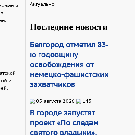
Актуально
хожан и
их
ан.
Последние новости
Белгород отметил 83-
ю годовщину
освобождения от
немецко-фашистских
атской
той и
захватчиков
ей.
05 августа 2026
143
В городе запустят
проект «По следам
святого владыки»,