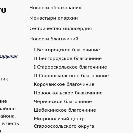
го
Новости образования
Монастыри епархии
Сестричество милосердия
Новости благочиний
I Белгородское благочиние
адыка!
II Белгородское благочиние
I Старооскольское благочиние
II Старооскольское благочиние
ник
Корочанское благочиние
Новооскольское благочиние
ние
Чернянское благочиние
районе
Шебекинское благочиние
района.
Митрополичий центр
 в честь
Старооскольского округа
л