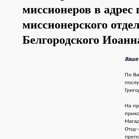
миссионеров в адрес 
миссионерского отдел
Белгородского Иоанн
Ваше
По В
посл
Григо
На пр
прихо
Магад
Отцу-
препо