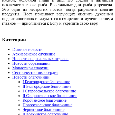
мясной, молочной пищи и яиц. По средам и пятницам
исключается также рыба. В остальные дни рыба разрешена.
Это один из нестрогих постов, когда разрешены многие
продукты. Пост призывает верующих оценить духовный
подвиг апостолов и задуматься о смирении и мученичестве, а
главное — приблизиться к Богу и укрепить свою веру.
Категории
Главные новости
Архиерейское служение
Новости епархиальных отделов
Новости образования
Монастыри епархии
Сестричество милосердия
Новости благочиний
I Белгородское благочиние
II Белгородское благочиние
I Старооскольское благочиние
II Старооскольское благочиние
Корочанское благочиние
Новооскольское благочиние
Чернянское благочиние
Шебекинское благочиние