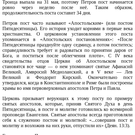
Троица выпала на 31 мая, поэтому Петров пост начинается
ровно через неделю после неё. Таким образом,
продолжительность поста составит 34 дня.
Петров пост часто называют «Апостольским» (или постом
Пятидесятницы). Его история уходит корнями в первые века
христианства. О церковном установлении этого поста
упоминается в «Апостольских постановлениях»: «После
Пятидесятницы празднуйте одну седмицу, а потом поститесь;
справедливость требует и радоваться по принятии даров от
Бога, и поститься после облегчения плоти». С IV века
свидетельства отцов Церкви об Апостольском посте
становятся все чаще — о нем упоминают святые Афанасий
Великий, Амвросий Медиоланский, а в V веке — Лев
Великий и Феодорит Кирский. Окончательно пост
утвердился, когда в Константинополе и Риме были построены
храмы во имя первоверховных апостолов Петра и Павла.
Церковь призывает верующих к этому посту по примеру
святых апостолов, которые, приняв Святого Духа в день
Пятидесятницы, в посте и молитве готовились ко всемирной
проповеди Евангелия. Святые апостолы всегда приготовляли
себя к служению постом и молитвой: «...совершив пост и
молитву и возложив на них руки, отпустили их» (Деян. 13:3).