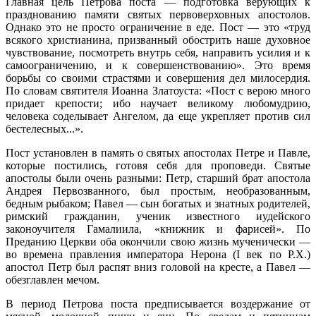
Главная цель Петрова поста — подготовка верующих к
празднованию памяти святых первоверховных апостолов.
Однако это не просто ограничение в еде. Пост — это «труд
всякого христианина, призванный обострить наше духовное
чувствование, посмотреть внутрь себя, направить усилия и к
самоограничению, и к совершенствованию». Это время
борьбы со своими страстями и совершения дел милосердия.
По словам святителя Иоанна Златоуста: «Пост с верою много
придает крепости; ибо научает великому любомудрию,
человека соделывает Ангелом, да еще укрепляет против сил
бестелесных...».
Пост установлен в память о святых апостолах Петре и Павле,
которые постились, готовя себя для проповеди. Святые
апостолы были очень разными: Петр, старший брат апостола
Андрея Первозванного, был простым, необразованным,
бедным рыбаком; Павел — сын богатых и знатных родителей,
римский гражданин, ученик известного иудейского
законоучителя Гамалиила, «книжник и фарисей». По
Преданию Церкви оба окончили свою жизнь мученически —
во времена правления императора Нерона (I век по Р.Х.)
апостол Петр был распят вниз головой на кресте, а Павел —
обезглавлен мечом.
В период Петрова поста предписывается воздержание от