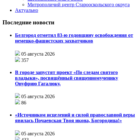
Митрополичий центр Старооскольского округа
Актуально
Последние новости
Белгород отметил 83-ю годовщину освобождения от
немецко-фашистских захватчиков
05 августа 2026
357
В городе запустят проект «По следам святого
владыки», посвящённый священномученику
Онуфрию Гагалюку.
05 августа 2026
86
«Источником исцелений и силой православной веры
явилась Почаевская Твоя икона, Богородица!»
05 августа 2026
433