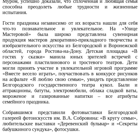
Муром, успешно доказали, что сплоченная и любящая семья
способна преодолеть любые трудности и жизненные
испытания.
Гости праздника независимо от их возраста нашли для себя
что-то познавательное и увлекательное. На «Улице
Мастеровой» была широко представлена сувенирная
продукция мастеров декоративно-прикладного творчества и
изобразительного искусства из Белгородской и Воронежской
областей, города Ростова-на-Дону. Детская площадка «В
гостях у сказки» манила юных зрителей встречей с
персонажами пластилинового и тростевого театров. Дети
могли принять участие в увлекательной игровой программе
«Вместе весело играть», поучаствовать в конкурсе рисунков
на асфальте «Я люблю свою семью», увидеть представление
Белгородского государственного театра кукол. Были и
аттракционы, батуты, электромобили, облака сладкой ваты,
мороженое и газированные напитки – все атрибуты
семейного праздника.
Собравшимся представили фотовыставки
Белгородской
галереей фотоискусств им. В.А. Собровина:
«В кругу семьи»,
любительские выставки «Деревенский бульвар» и «Секреты
бабушкиного сундука», фотосушки.