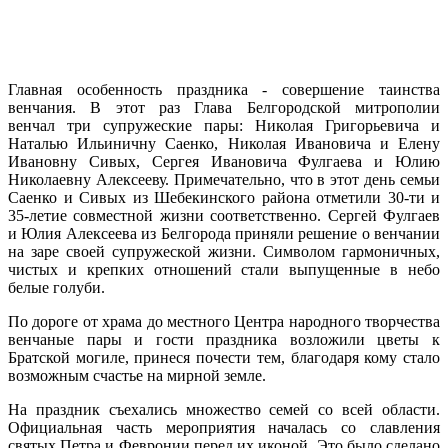
Главная особенность праздника - совершение таинства
венчания. В этот раз Глава Белгородской митрополии
венчал
три супружеские пары: Николая Григорьевича и
Наталью Ильиничну Саенко, Николая Ивановича и Елену
Ивановну Сивых, Сергея Ивановича Фулгаева и Юлию
Николаевну Алексееву. Примечательно, что в этот день семьи
Саенко и Сивых из Шебекинского района отметили 30-ти и
35-летие совместной жизни соответственно.
Сергей Фулгаев
и Юлия Алексеева из Белгорода приняли решение о венчании
на заре своей супружеской жизни. Символом гармоничных,
чистых и крепких отношений стали выпущенные в небо
белые голуби.
По дороге от храма до местного Центра народного творчества
в
енчаные пары и гости праздника возложили цветы к
Братской могиле, принеся почести тем, благодаря кому стало
возможным счастье на мирной земле.
На праздник съехались множество семей со всей области.
Официальная часть мероприятия началась со славления
святых
Петра и Февронии
перед их иконой. Это было сделано