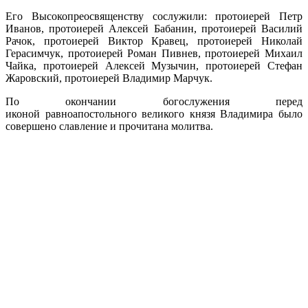
Его Высокопреосвященству сослужили: протоиерей Петр
Иванов, протоиерей Алексей Бабанин,
протоиерей Василий
Рачок, протоиерей Виктор Кравец, протоиерей Николай
Герасимчук, протоиерей Роман Пивнев, протоиерей Михаил
Чайка, протоиерей Алексей Музычин,
протоиерей Стефан
Жаровский, протоиерей Владимир Марчук.
По окончании богослужения перед
иконой
равноапостольного великого князя Владимира
было
совершено славление и прочитана молитва.