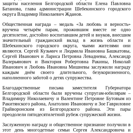
защиты населения Белгородской области Елена Павловна
Батанова, глава администрации Шебекинского городского
округа Владимир Николаевич Жданов.
Общественная награда – медаль «За любовь и верность»
вручена четырём парам, прожившим вместе не одно
десятилетие, достойно воспитавшим детей и внуков, внесшим
значительный гражданский вклад в жизнь области и
Шебекинского городского округа, чьими жителями они
являются. Сергей Кузьмич и Людмила Ивановна Башкатовы,
Сергей Иванович и Лариса Петровна Левадневы, Александр
Валерьянович и Виктория Робертовна Ракины, Николай
Иванович и Любовь Ивановна Мишневы заслужили награду
каждым днём своего длительного, безукоризненного,
наполненного заботой о детях супружества.
Благодарственные письма заместителя Губернатора
Белгородской области были вручены супругам-юбилярам –
Владимиру Николаевичу и Валентине Петровне Бутовым из
Ракитянского района, Анатолию Ивановичу и Зое Гавриловне
Грайворонским из Белгородского района. Эти пары
преодолели пятидесятилетний рубеж супружеской жизни.
Заслуженную награду и общественное признание получили в
этот день многодетные семьи Сергея Александровича и