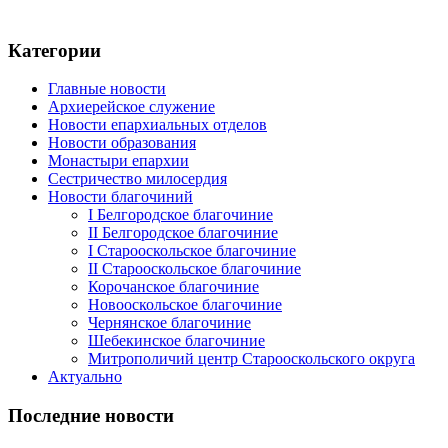
Категории
Главные новости
Архиерейское служение
Новости епархиальных отделов
Новости образования
Монастыри епархии
Сестричество милосердия
Новости благочиний
I Белгородское благочиние
II Белгородское благочиние
I Старооскольское благочиние
II Старооскольское благочиние
Корочанское благочиние
Новооскольское благочиние
Чернянское благочиние
Шебекинское благочиние
Митрополичий центр Старооскольского округа
Актуально
Последние новости