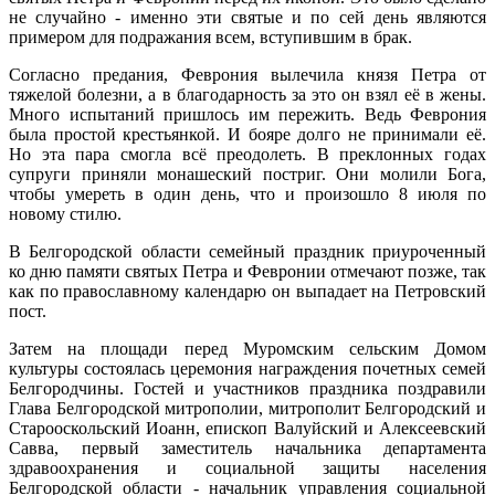
не случайно - именно эти святые и по сей день являются
примером для подражания всем, вступившим в брак.
Согласно предания, Феврония вылечила князя Петра от
тяжелой болезни, а в благодарность за это он взял её в жены.
Много испытаний пришлось им пережить. Ведь Феврония
была простой крестьянкой. И бояре долго не принимали её.
Но эта пара смогла всё преодолеть. В преклонных годах
супруги приняли монашеский постриг. Они молили Бога,
чтобы умереть в один день, что и произошло 8 июля по
новому стилю.
В Белгородской области семейный праздник приуроченный
ко дню памяти святых Петра и Февронии отмечают позже, так
как по православному календарю он выпадает на Петровский
пост.
Затем
на площади перед Муромским сельским Домом
культуры состоялась церемония награждения почетных семей
Белгородчины. Гостей и участников праздника поздравили
Глава Белгородской митрополии, митрополит Белгородский и
Старооскольский Иоанн, епископ Валуйский и Алексеевский
Савва, первый заместитель начальника департамента
здравоохранения и социальной защиты населения
Белгородской области - начальник управления социальной