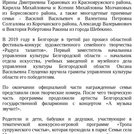
Ирины Дмитриевны Тарановых из Краснояружского района,
Кирилла Михайловича и Ксении Михайловны Молчановых
из Борисовского района, а также многодетные приемные
семьи -
Василий Васильевич и Валентина Петровна
Солгаловы из Корочанского района, Александр Валерьянович
и Виктория Робертовна Ракины из города Шебекино.
В 2019 году в Белгороде в третий раз прошел областной
фестиваль-конкурс художественного семейного творчества
«Радуга талантов». Первый заместитель начальника
управления культуры Белгородской области – начальник
отдела искусства, учебных заведений и музейного дела
управления культуры Белгородской области Оксана
Васильевна Глущенко вручила грамоты управления культуры
области его победителям.
По окончании официальной части награжденные семьи
представили свои творческие номера. После чего творческую
часть программы продолжили артисты
Белгородской
государственной филармонии с концертом «А музыка
звучит!».
Родители и дети, бабушки и дедушки
, участвующие в
тематической конкурсно-игровой программе «Тропа
супружеского счастья», которая проходила в парке Семьи села