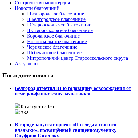
Сестричество милосердия
Новости благочиний
I Белгородское благочиние
II Белгородское благочиние
I Старооскольское благочиние
II Старооскольское благочиние
Корочанское благочиние
Новооскольское благочиние
Чернянское благочиние
Шебекинское благочиние
Митрополичий центр Старооскольского округа
Актуально
Последние новости
Белгород отметил 83-ю годовщину освобождения от
немецко-фашистских захватчиков
05 августа 2026
332
В городе запустят проект «По следам святого
владыки», посвящённый священномученику
Онуфрию Гагалюку.