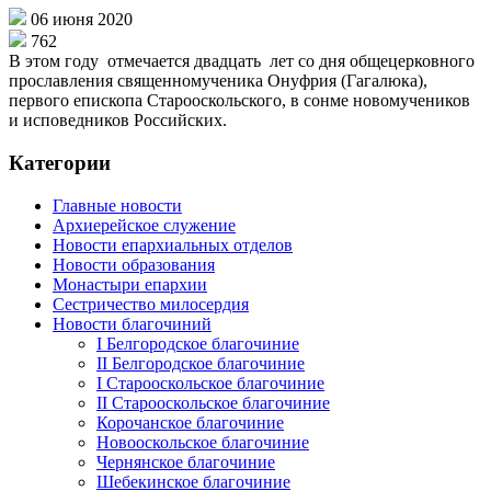
06 июня 2020
762
В этом году отмечается двадцать лет со дня общецерковного
прославления священномученика Онуфрия (Гагалюка),
первого епископа Старооскольского, в сонме новомучеников
и исповедников Российских.
Категории
Главные новости
Архиерейское служение
Новости епархиальных отделов
Новости образования
Монастыри епархии
Сестричество милосердия
Новости благочиний
I Белгородское благочиние
II Белгородское благочиние
I Старооскольское благочиние
II Старооскольское благочиние
Корочанское благочиние
Новооскольское благочиние
Чернянское благочиние
Шебекинское благочиние