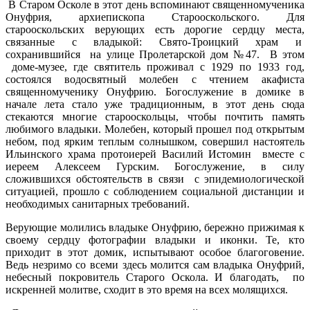
В Старом Осколе в этот день вспоминают священномученика
Онуфрия, архиепископа Старооскольского. Для
старооскольских верующих есть дорогие сердцу места,
связанные с владыкой: Свято-Троицкий храм и
сохранившийся на улице Пролетарской дом №47. В этом
доме-музее, где святитель проживал с 1929 по 1933 год,
состоялся водосвятный молебен с чтением акафиста
священномученику Онуфрию. Богослужение в домике в
начале лета стало уже традиционным, в этот день сюда
стекаются многие старооскольцы, чтобы почтить память
любимого владыки. Молебен, который прошел под открытым
небом, под ярким теплым солнышком, совершил настоятель
Ильинского храма протоиерей Василий Истомин вместе с
иереем Алексеем Гурским. Богослужение, в силу
сложившихся обстоятельств в связи с эпидемиологической
ситуацией, прошло с соблюдением социальной дистанции и
необходимых санитарных требований.
Верующие молились владыке Онуфрию, бережно прижимая к
своему сердцу фотографии владыки и иконки. Те, кто
приходит в этот домик, испытывают особое благоговение.
Ведь незримо со всеми здесь молится сам владыка Онуфрий,
небесный покровитель Старого Оскола. И благодать, по
искренней молитве, сходит в это время на всех молящихся.