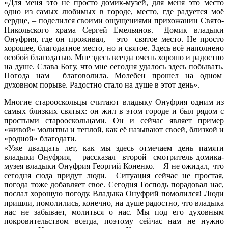
«Для меня это не просто домик-музей, для меня это место
одно из самых любимых в городе, место, где радуется моё
сердце, – поделился своими ощущениями прихожанин Свято-
Никольского храма Сергей Емельянов.– Домик владыки
Онуфрия, где он проживал, – это святое место. Не просто
хорошее, благодатное место, но и святое. Здесь всё наполнено
особой благодатью. Мне здесь всегда очень хорошо и радостно
на душе. Слава Богу, что мне сегодня удалось здесь побывать.
Погода нам благоволила. Молебен прошел на одном
духовном порыве. Радостно стало на душе в этот день».
Многие старооскольцы считают владыку Онуфрия одним из
самых близких святых: он жил в этом городе и был рядом с
простыми старооскольцами. Он и сейчас являет пример
«живой» молитвы и теплой, как её называют своей, близкой и
«родной» благодати.
«Уже двадцать лет, как мы здесь отмечаем день памяти
владыки Онуфрия, – рассказал второй смотритель домика-
музея владыки Онуфрия Георгий Коненко. – Я не ожидал, что
сегодня сюда придут люди. Ситуация сейчас не простая,
погода тоже добавляет свое. Сегодня Господь порадовал нас,
послал хорошую погоду. Владыка Онуфрий помолился! Люди
пришли, помолились, конечно, на душе радостно, что владыка
нас не забывает, молиться о нас. Мы под его духовным
покровительством всегда, поэтому сейчас нам не нужно