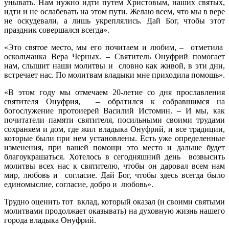
унывать. Нам нужно идти путем Христовым, наших святых,
идти и не ослабевать на этом пути. Желаю всем, что мы в вере
не оскудевали, а лишь укреплялись. Дай Бог, чтобы этот
праздник совершался всегда».
«Это святое место, мы его почитаем и любим, – отметила
оскольчанка Вера Черных. – Святитель Онуфрий помогает
нам, слышит наши молитвы и словно как живой, в эти дни,
встречает нас. По молитвам владыки мне приходила помощь».
«В этом году мы отмечаем 20-летие со дня прославления
святителя Онуфрия, – обратился к собравшимся на
богослужение протоиерей Василий Истомин. – И мы, как
почитатели памяти святителя, посильными своими трудами
сохраняем и дом, где жил владыка Онуфрий, и все традиции,
которые были при нем установлены. Есть уже определенные
изменения, при вашей помощи это место и дальше будет
благоукрашаться. Хотелось в сегодняшний день возвысить
молитвы всех нас к святителю, чтобы он даровал всем нам
мир, любовь и согласие. Дай Бог, чтобы здесь всегда было
единомыслие, согласие, добро и любовь».
Трудно оценить тот вклад, который оказал (и своими святыми
молитвами продолжает оказывать) на духовную жизнь нашего
города владыка Онуфрий.