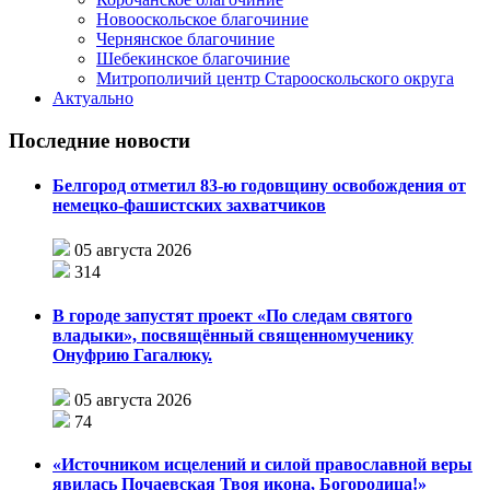
Новооскольское благочиние
Чернянское благочиние
Шебекинское благочиние
Митрополичий центр Старооскольского округа
Актуально
Последние новости
Белгород отметил 83-ю годовщину освобождения от
немецко-фашистских захватчиков
05 августа 2026
314
В городе запустят проект «По следам святого
владыки», посвящённый священномученику
Онуфрию Гагалюку.
05 августа 2026
74
«Источником исцелений и силой православной веры
явилась Почаевская Твоя икона, Богородица!»