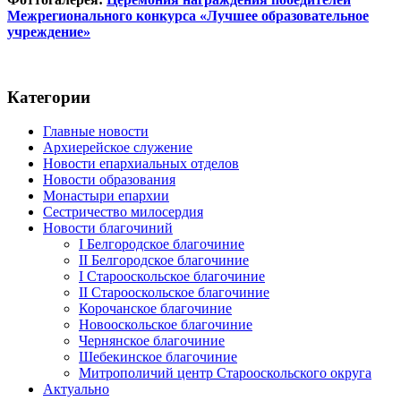
Межрегионального конкурса «Лучшее образовательное
учреждение»
Категории
Главные новости
Архиерейское служение
Новости епархиальных отделов
Новости образования
Монастыри епархии
Сестричество милосердия
Новости благочиний
I Белгородское благочиние
II Белгородское благочиние
I Старооскольское благочиние
II Старооскольское благочиние
Корочанское благочиние
Новооскольское благочиние
Чернянское благочиние
Шебекинское благочиние
Митрополичий центр Старооскольского округа
Актуально