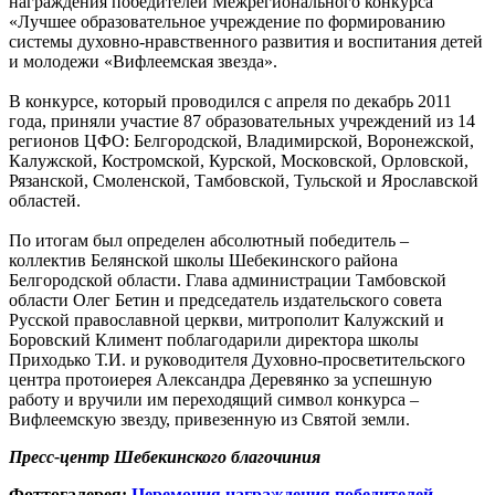
награждения победителей Межрегионального конкурса
«Лучшее образовательное учреждение по формированию
системы духовно-нравственного развития и воспитания детей
и молодежи «Вифлеемская звезда».
В конкурсе, который проводился с апреля по декабрь 2011
года, приняли участие 87 образовательных учреждений из 14
регионов ЦФО: Белгородской, Владимирской, Воронежской,
Калужской, Костромской, Курской, Московской, Орловской,
Рязанской, Смоленской, Тамбовской, Тульской и Ярославской
областей.
По итогам был определен абсолютный победитель –
коллектив Белянской школы Шебекинского района
Белгородской области. Глава администрации Тамбовской
области Олег Бетин и председатель издательского совета
Русской православной церкви, митрополит Калужский и
Боровский Климент поблагодарили директора школы
Приходько Т.И. и руководителя Духовно-просветительского
центра протоиерея Александра Деревянко за успешную
работу и вручили им переходящий символ конкурса –
Вифлеемскую звезду, привезенную из Святой земли.
Пресс-центр Шебекинского благочиния
Фоттогалерея:
Церемония награждения победителей