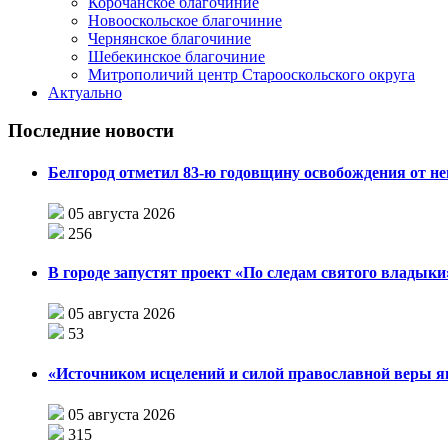
Корочанское благочиние
Новооскольское благочиние
Чернянское благочиние
Шебекинское благочиние
Митрополичий центр Старооскольского округа
Актуально
Последние новости
Белгород отметил 83-ю годовщину освобождения от н
05 августа 2026
256
В городе запустят проект «По следам святого влады
05 августа 2026
53
«Источником исцелений и силой православной веры я
05 августа 2026
315