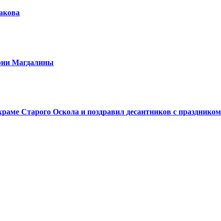
шакова
арии Магдалины
аме Старого Оскола и поздравил десантников с праздником