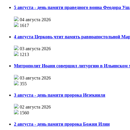
5 августа - день памяти праведного воина Феодора У
04 августа 2026
1617
4 августа Церковь чтит память равноапостольной М
03 августа 2026
1213
Митрополит Иоанн совершил литургию в Ильинском хр
03 августа 2026
355
3 августа - день памяти пророка Иезекииля
02 августа 2026
1560
2 августа - день памяти пророка Божия Илии