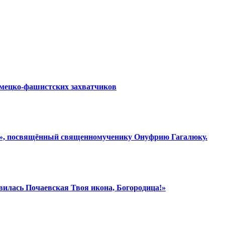
емецко-фашистских захватчиков
ки», посвящённый священномученику Онуфрию Гагалюку.
вилась Почаевская Твоя икона, Богородица!»