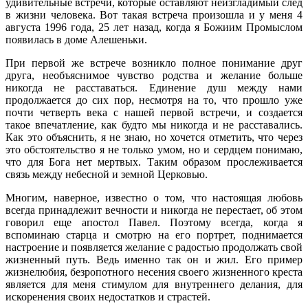
удивительные встречи, которые оставляют неизгладимый след
в жизни человека. Вот такая встреча произошла и у меня 4
августа 1996 года, 25 лет назад, когда я Божиим Промыслом
появилась в доме Алешеньки.
При первой же встрече возникло полное понимание друг
друга, необъяснимое чувство родства и желание больше
никогда не расставаться. Единение душ между нами
продолжается до сих пор, несмотря на то, что прошло уже
почти четверть века с нашей первой встречи, и создается
такое впечатление, как будто мы никогда и не расставались.
Как это объяснить, я не знаю, но хочется отметить, что через
это обстоятельство я не только умом, но и сердцем понимаю,
что для Бога нет мертвых. Таким образом прослеживается
связь между небесной и земной Церковью.
Многим, наверное, известно о том, что настоящая любовь
всегда принадлежит вечности и никогда не перестает, об этом
говорил еще апостол Павел. Поэтому всегда, когда я
вспоминаю старца и смотрю на его портрет, поднимается
настроение и появляется желание с радостью продолжать свой
жизненный путь. Ведь именно так он и жил. Его пример
жизнелюбия, безропотного несения своего жизненного креста
является для меня стимулом для внутреннего делания, для
искоренения своих недостатков и страстей.