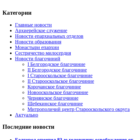
Категории
Главные новости
Архиерейское служение
Новости епархиальных отделов
Новости образования
Монастыри епархии
Сестричество милосердия
Новости благочиний
I Белгородское благочиние
II Белгородское благочиние
I Старооскольское благочиние
II Старооскольское благочиние
Корочанское благочиние
Новооскольское благочиние
Чернянское благочиние
Шебекинское благочиние
Митрополичий центр Старооскольского округа
Актуально
Последние новости
Белгород отметил 83-ю годовщину освобождения от