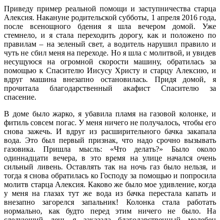
Приведу пример реальной помощи и заступничества старца
Алексия. Накануне родительской субботы, 1 апреля 2016 года,
после всенощного бдения я шла вечером домой. Уже
стемнело, и я стала переходить дорогу, как и положено по
правилам – на зеленый свет, а водитель нарушил правило и
чуть не сбил меня на переходе. Но я шла с молитвой, и увидев
несущуюся на огромной скорости машину, обратилась за
помощью к Спасителю Иисусу Христу и старцу Алексию, и
вдруг машина внезапно остановилась. Придя домой, я
прочитала благодарственный акафист Спасителю за
спасение.
В доме было жарко, я убавила пламя на газовой колонке, и
фитиль совсем погас. У меня ничего не получалось, чтобы его
снова зажечь. И вдруг из расширительного бачка закапала
вода. Это был первый признак, что надо срочно вызывать
газовика. Пришла мысль: «Что делать?» Было около
одиннадцати вечера, в это время на улице начался очень
сильный ливень. Оставлять так на ночь газ было нельзя, и
тогда я снова обратилась ко Господу за помощью и попросила
молитв старца Алексия. Каково же было мое удивление, когда
у меня на глазах тут же вода из бачка перестала капать и
внезапно загорелся запальник! Колонка стала работать
нормально, как будто перед этим ничего не было. На
следующий день я заказала благодарственный молебен