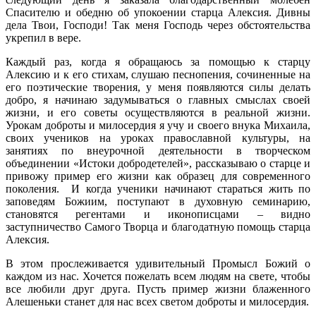
Спасителю и обедню об упокоении старца Алексия. Дивны
дела Твои, Господи! Так меня Господь через обстоятельства
укрепил в вере.
Каждый раз, когда я обращаюсь за помощью к старцу
Алексию и к его стихам, слушаю песнопения, сочиненные на
его поэтические творения, у меня появляются силы делать
добро, я начинаю задумываться о главных смыслах своей
жизни, и его советы осуществляются в реальной жизни.
Урокам доброты и милосердия я учу и своего внука Михаила,
своих учеников на уроках православной культуры, на
занятиях по внеурочной деятельности в творческом
объединении «Истоки добродетелей», рассказываю о старце и
привожу пример его жизни как образец для современного
поколения. И когда ученики начинают стараться жить по
заповедям Божиим, поступают в духовную семинарию,
становятся регентами и иконописцами – видно
заступничество Самого Творца и благодатную помощь старца
Алексия.
В этом прослеживается удивительный Промысл Божий о
каждом из нас. Хочется пожелать всем людям на свете, чтобы
все любили друг друга. Пусть пример жизни блаженного
Алешеньки станет для нас всех светом доброты и милосердия.