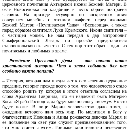
церковного почитания Ахтырской иконы Божией Матери. В
селе Новоселовка на кладбище в честь образа построена
часовня. На приходе регулярно по воскресным дням
совершаем молебны с чтением акафиста перед иконами
Божией Матери «Неупиваемая Чаша», «Всецарица», а также
перед образом святителя Луки Крымского. Икона святителя –
с частицей мощей. Ее нам передал в дар митрополит
Симферопольский Лазарь по просьбе представителя
старооскольского казачества. С тех пор этот образ – один из
почитаемых и любимых в храме.
– Рождение Пресвятой Девы – это начало начал
христианской истории. Что в этом событии для нас
особенно важно понять?
– История, которая нам предлагает к осмыслению церковное
предание, говорит прежде всего о том, что человечество стало
способно родить ту, которая в итоге ответила согласием на
слова Архангела Гавриила, что ей надлежит быть Матерью
Бога: «Я раба Господня, да будет мне по слову твоему». Но это
будет позже. В лице Марии человечество дало ответ, в
ожидании которого жил весь мир. По молитвам к Богу у
благочестивых Иоакима и Анны рождается девочка Мария, и
ее появление на свет уже служит предзнаменованием того,
что мир станет другим. Гонимое христианство перевернет