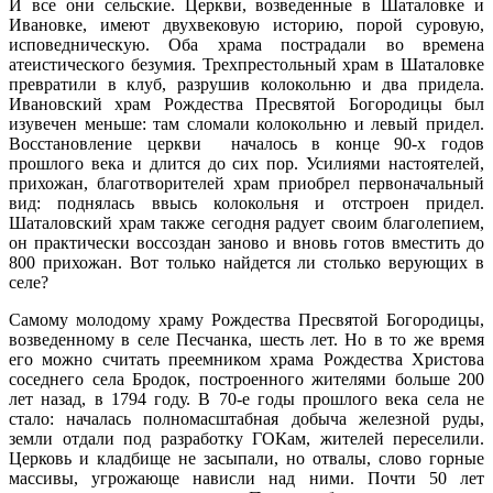
И все они сельские. Церкви, возведенные в Шаталовке и
Ивановке, имеют двухвековую историю, порой суровую,
исповедническую. Оба храма пострадали во времена
атеистического безумия. Трехпрестольный храм в Шаталовке
превратили в клуб, разрушив колокольню и два придела.
Ивановский храм Рождества Пресвятой Богородицы был
изувечен меньше: там сломали колокольню и левый придел.
Восстановление церкви началось в конце 90-х годов
прошлого века и длится до сих пор. Усилиями настоятелей,
прихожан, благотворителей храм приобрел первоначальный
вид: поднялась ввысь колокольня и отстроен придел.
Шаталовский храм также сегодня радует своим благолепием,
он практически воссоздан заново и вновь готов вместить до
800 прихожан. Вот только найдется ли столько верующих в
селе?
Самому молодому храму Рождества Пресвятой Богородицы,
возведенному в селе Песчанка, шесть лет. Но в то же время
его можно считать преемником храма Рождества Христова
соседнего села Бродок, построенного жителями больше 200
лет назад, в 1794 году. В 70-е годы прошлого века села не
стало: началась полномасштабная добыча железной руды,
земли отдали под разработку ГОКам, жителей переселили.
Церковь и кладбище не засыпали, но отвалы, слово горные
массивы, угрожающе нависли над ними. Почти 50 лет