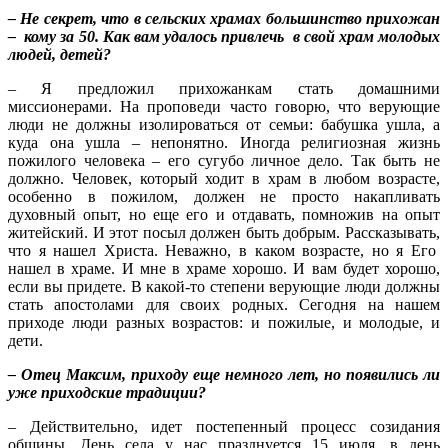
– Не секрет, что в сельских храмах большинство прихожан
– кому за 50. Как вам удалось привлечь в свой храм молодых
людей, детей?
– Я предложил прихожанкам стать домашними
миссионерами. На проповеди часто говорю, что верующие
люди не должны изолироваться от семьи: бабушка ушла, а
куда она ушла – непонятно. Иногда религиозная жизнь
пожилого человека – его сугубо личное дело. Так быть не
должно. Человек, который ходит в храм в любом возрасте,
особенно в пожилом, должен не просто накапливать
духовный опыт, но еще его и отдавать, помножив на опыт
житейский. И этот посыл должен быть добрым. Рассказывать,
что я нашел Христа. Неважно, в каком возрасте, но я Его
нашел в храме. И мне в храме хорошо. И вам будет хорошо,
если вы придете. В какой-то степени верующие люди должны
стать апостолами для своих родных. Сегодня на нашем
приходе люди разных возрастов: и пожилые, и молодые, и
дети.
– Отец Максим, приходу еще немного лет, но появились ли
уже приходские традиции?
– Действительно, идет постепенный процесс созидания
общины. День села у нас празднуется 15 июля, в день