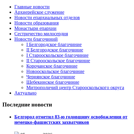
Главные новости
Архиерейское служение
Новости епархиальных отделов
Новости образования
Монастыри епархии
Сестричество милосердия
Новости благочиний
I Белгородское благочиние
II Белгородское благочиние
I Старооскольское благочиние
II Старооскольское благочиние
Корочанское благочиние
Новооскольское благочиние
Чернянское благочиние
Шебекинское благочиние
Митрополичий центр Старооскольского округа
Актуально
Последние новости
Белгород отметил 83-ю годовщину освобождения от
немецко-фашистских захватчиков