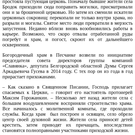
простояла пустующая церковь. Поначалу бывшие жители села
Бродок приходили сюда поправить могилки, присматривали
они и за брошенной церковью. Но затем их сменили искатели
церковных сокровищ: перекопали не только внутри храма, но
разрыли и могилы. Святое место люди превратили в мерзость
запустения. Недавно вблизи вновь возобновились работы в
карьере. Возможно, что скоро отвалы отработанной руды
погребут и храм, и погост, скроют их от дальнейшего
осквернения.
Богородичный храм в Песчанке возвели по инициативе
председателя совета директоров группы компаний
«Славянка», депутата Белгородской областной Думы Сергея
Аркадьевича Гусева в 2014 году. С тех пор он из года в год
прирастает прихожанами.
– Как сказано в Священном Писании, Господь прилагает
спасаемых к Церкви, – говорит его настоятель протоиерей
Максим Горожанкин. – Несколько лет назад жители села с
большим воодушевлением восприняли строительство храма.
Все начиналось с молитвенной комнаты, где проходили
службы. Когда храм был построен и освящен, село обрело
центр своей духовной жизни. Жители села приносят детей
крестить, затем приводят их причащать, впоследствии
становятся полноправными участниками приходской жизни.