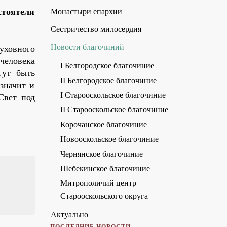
стоятеля
Монастыри епархии
Сестричество милосердия
Новости благочиний
уховного
 человека
I Белгородское благочиние
гут быть
II Белгородское благочиние
 значит и
I Старооскольское благочиние
Свет под
II Старооскольское благочиние
Корочанское благочиние
Новооскольское благочиние
Чернянское благочиние
Шебекинское благочиние
Митрополичий центр
Старооскольского округа
Актуально
ПОСЛЕДНИЕ НОВОСТИ