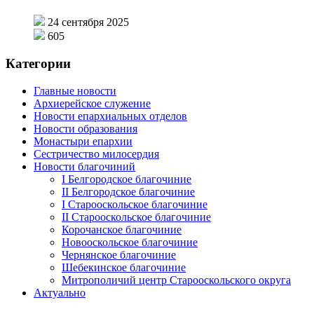
24 сентября 2025
605
Категории
Главные новости
Архиерейское служение
Новости епархиальных отделов
Новости образования
Монастыри епархии
Сестричество милосердия
Новости благочиний
I Белгородское благочиние
II Белгородское благочиние
I Старооскольское благочиние
II Старооскольское благочиние
Корочанское благочиние
Новооскольское благочиние
Чернянское благочиние
Шебекинское благочиние
Митрополичий центр Старооскольского округа
Актуально