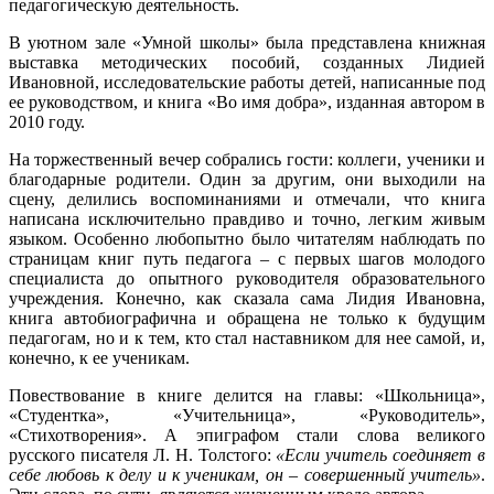
педагогическую деятельность.
В уютном зале «Умной школы» была представлена книжная
выставка методических пособий, созданных Лидией
Ивановной, исследовательские работы детей, написанные под
ее руководством, и книга «Во имя добра», изданная автором в
2010 году.
На торжественный вечер собрались гости: коллеги, ученики и
благодарные родители. Один за другим, они выходили на
сцену, делились воспоминаниями и отмечали, что книга
написана исключительно правдиво и точно, легким живым
языком. Особенно любопытно было читателям наблюдать по
страницам книг путь педагога – с первых шагов молодого
специалиста до опытного руководителя образовательного
учреждения. Конечно, как сказала сама Лидия Ивановна,
книга автобиографична и обращена не только к будущим
педагогам, но и к тем, кто стал наставником для нее самой, и,
конечно, к ее ученикам.
Повествование в книге делится на главы: «Школьница»,
«Студентка», «Учительница», «Руководитель»,
«Стихотворения». А эпиграфом стали слова великого
русского писателя Л. Н. Толстого:
«Если учитель соединяет в
себе любовь к делу и к ученикам, он – совершенный учитель»
.