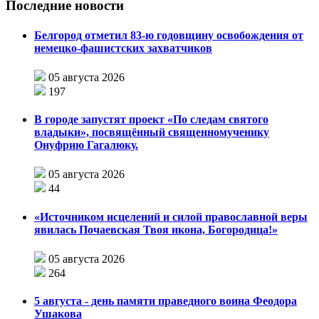
Последние новости
Белгород отметил 83-ю годовщину освобождения от
немецко-фашистских захватчиков
05 августа 2026
197
В городе запустят проект «По следам святого
владыки», посвящённый священномученику
Онуфрию Гагалюку.
05 августа 2026
44
«Источником исцелений и силой православной веры
явилась Почаевская Твоя икона, Богородица!»
05 августа 2026
264
5 августа - день памяти праведного воина Феодора
Ушакова