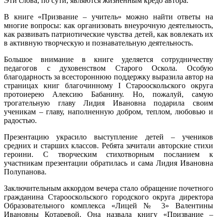
Эти слова, по сути, являются жизненным кредо автора.
В книге «Призвание – учитель» можно найти ответы на
многие вопросы: как организовать внеурочную деятельность,
как развивать патриотические чувства детей, как вовлекать их
в активную творческую и познавательную деятельность.
Большое внимание в книге уделяется сотрудничеству
педагогов с духовенством Старого Оскола. Особую
благодарность за всестороннюю поддержку выразила автор на
страницах книг благочинному I Старооскольского округа
протоиерею Алексию Бабанину. Но, пожалуй, самую
трогательную главу Лидия Ивановна подарила своим
ученикам – главу, наполненную добром, теплом, любовью и
радостью.
Презентацию украсило выступление детей – учеников
средних и старших классов. Ребята зачитали авторские стихи
героини. С творческим стихотворным посланием к
участникам презентации обратилась и сама Лидия Ивановна
Полупанова.
Заключительным аккордом вечера стало обращение почетного
гражданина Старооскольского городского округа директора
Образовательного комплекса «Лицей № 3» Валентины
Ивановны Котаревой. Она назвала книгу «Призвание –