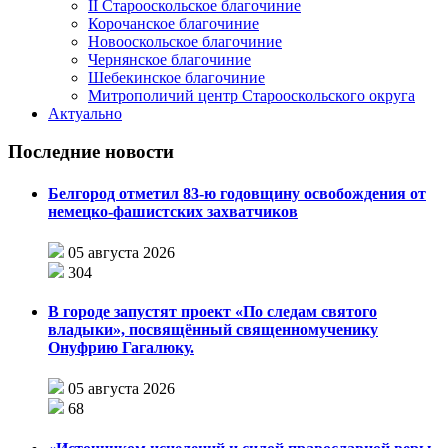
II Старооскольское благочиние
Корочанское благочиние
Новооскольское благочиние
Чернянское благочиние
Шебекинское благочиние
Митрополичий центр Старооскольского округа
Актуально
Последние новости
Белгород отметил 83-ю годовщину освобождения от
немецко-фашистских захватчиков
05 августа 2026
304
В городе запустят проект «По следам святого
владыки», посвящённый священномученику
Онуфрию Гагалюку.
05 августа 2026
68