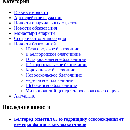
Категории
Главные новости
Архиерейское служение
Новости епархиальных отделов
Новости образования
Монастыри епархии
Сестричество милосердия
Новости благочиний
I Белгородское благочиние
II Белгородское благочиние
I Старооскольское благочиние
II Старооскольское благочиние
Корочанское благочиние
Новооскольское благочиние
Чернянское благочиние
Шебекинское благочиние
Митрополичий центр Старооскольского округа
Актуально
Последние новости
Белгород отметил 83-ю годовщину освобождения от
немецко-фашистских захватчиков