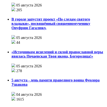
05 августа 2026
205
В городе запустят проект «По следам святого
владыки», посвящённый священномученику
Онуфрию Гагалюку.
05 августа 2026
44
«Источником исцелений и силой православной веры
явилась Почаевская Твоя икона, Богородица!»
05 августа 2026
278
5 августа - день памяти праведного воина Феодора
Ушакова
04 августа 2026
1615