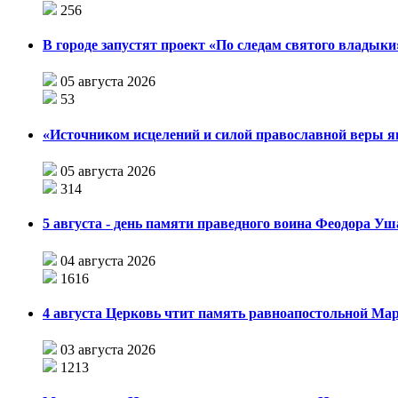
256
В городе запустят проект «По следам святого влады
05 августа 2026
53
«Источником исцелений и силой православной веры я
05 августа 2026
314
5 августа - день памяти праведного воина Феодора У
04 августа 2026
1616
4 августа Церковь чтит память равноапостольной М
03 августа 2026
1213