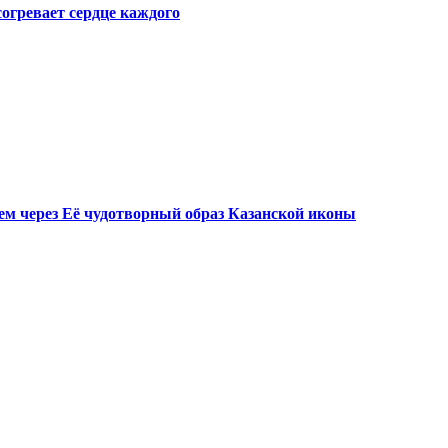
огревает сердце каждого
м через Её чудотворный образ Казанской иконы