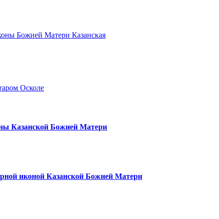
иконы Божией Матери Казанская
таром Осколе
оны Казанской Божией Матери
ворной иконой Казанской Божией Матери