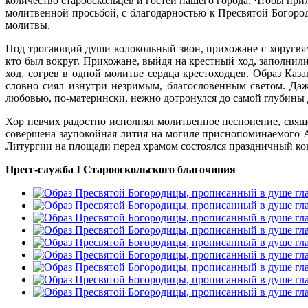
количество старооскольцев и гостей нашего города. Чтобы при
молитвенной просьбой, с благодарностью к Пресвятой Богор
молитвы.
Под трогающий души колокольный звон, прихожане с хоругвям
кто был вокруг. Прихожане, выйдя на крестный ход, заполни
ход, согрев в одной молитве сердца крестоходцев. Образ Ка
словно сиял изнутри незримым, благословенным светом. Да
любовью, по-матерински, нежно дотронулся до самой глубины 
Хор певчих радостно исполнял молитвенное песнопение, свящ
совершена заупокойная лития на могиле приснопоминаемого 
Литургии на площади перед храмом состоялся праздничный ко
Пресс-служба
I
Старооскольского благочиния