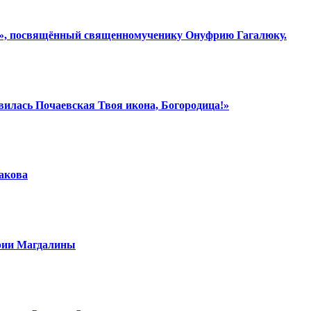
ки», посвящённый священномученику Онуфрию Гагалюку.
вилась Почаевская Твоя икона, Богородица!»
шакова
арии Магдалины