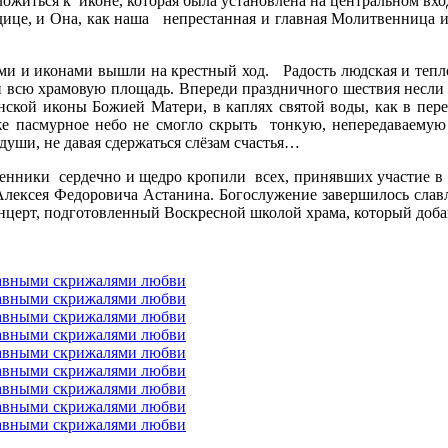
ложиться к иконе, которая была установлена на центральном вхо
одице, и Она, как наша непрестанная и главная Молитвенница 
и и иконами вышли на крестный ход. Радость людская и тепло
ли всю храмовую площадь. Впереди праздничного шествия несли 
занской иконы Божией Матери, в каплях святой воды, как в п
же пасмурное небо не смогло скрыть тонкую, непередаваему
души, не давая сдержаться слёзам счастья…
енники сердечно и щедро кропили всех, принявших участие в 
Алексея Федоровича Астанина. Богослужение завершилось сла
нцерт, подготовленный Воскресной школой храма, который добав