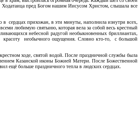
де в храм, выстроилась огромная очередь. Каждый шёл со своей
и Ходатаица пред Богом нашим Иисусом Христом, слышала все
 в сердцах прихожан, в эти минуты, наполнила изнутри всех,
всеми любимую святыню, которая вела за собой весь крестный
ереливающихся небесной радугой необыкновенных бриллиантах,
ю красоту необычного ощущения. Словно кто-то, с большой
крестном ходе, святой водой. После праздничной службы была
влением Казанской иконы Божией Матери. После Божественной
ил ещё больше праздничного тепла в людских сердцах.