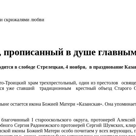
, прописанный в душе главны
дится в слободе Стрелецкая, 4 ноября, в празднование Каз
то-Троицкий храм трехпрестольный, один из престолов освяще
лся уже ставший традиционным крестный объезд Старого 
ыне остается икона Божией Матери «Казанская». Она упоминается
лагочинный I старооскольского округа, протоиерей Алексий 
добного Сергия Радонежского протоиерей Сергий Шумских, клир
нской иконы Божией Матери особо почитаем у всех верующих, п