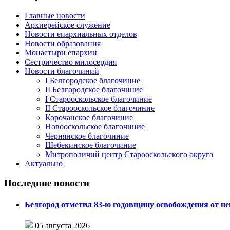
Главные новости
Архиерейское служение
Новости епархиальных отделов
Новости образования
Монастыри епархии
Сестричество милосердия
Новости благочиний
I Белгородское благочиние
II Белгородское благочиние
I Старооскольское благочиние
II Старооскольское благочиние
Корочанское благочиние
Новооскольское благочиние
Чернянское благочиние
Шебекинское благочиние
Митрополичий центр Старооскольского округа
Актуально
Последние новости
Белгород отметил 83-ю годовщину освобождения от н
05 августа 2026