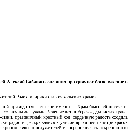
ерей Алексий Бабанин совершил праздничное богослужение в
асилий Рачок, клирики старооскольских храмов.
дной приход отмечает свои именины. Храм благовейно сиял в
 солнечными лучами. Зеленые ветви березок, душистая трава,
 жизни, праздничный крестный ход, сердечную радость сходила
аски радости раскрывались в унисон ярчайшей палитре красок
 с кропил священнослужителей и переполнялась искренностью