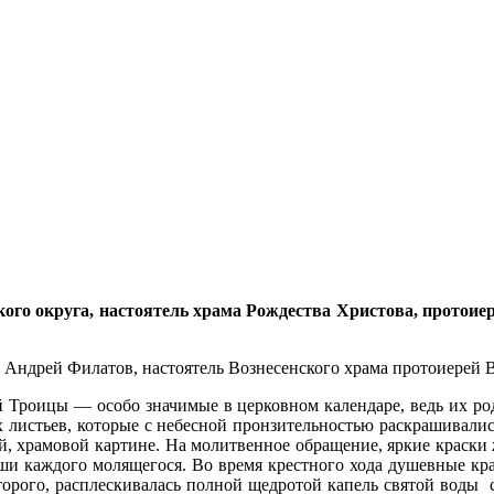
кого округа, настоятель храма Рождества Христова, протои
 Андрей Филатов, настоятель Вознесенского храма протоиерей В
й Троицы — особо значимые в церковном календаре, ведь их ро
 листьев, которые с небесной пронзительностью раскрашивались
ной, храмовой картине. На молитвенное обращение, яркие краски
уши каждого молящегося. Во время крестного хода душевные кр
оторого, расплескивалась полной щедротой капель святой воды