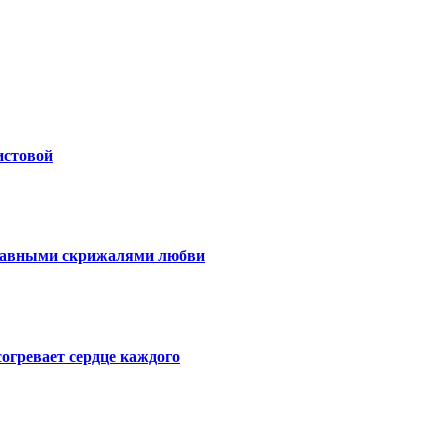
истовой
главными скрижалями любви
огревает сердце каждого