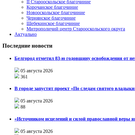
II Старооскольское благочиние
Корочанское благочиние
Новооскольское благочиние
Чернянское благочиние
Шебекинское благочиние
Митрополичий центр Старооскольского округа
Актуально
Последние новости
Белгород отметил 83-ю годовщину освобождения от н
05 августа 2026
361
В городе запустят проект «По следам святого влады
05 августа 2026
88
«Источником исцелений и силой православной веры я
05 августа 2026