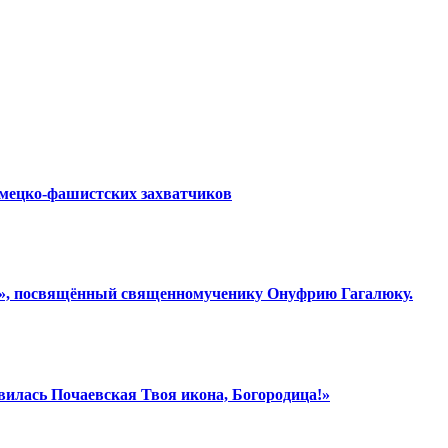
емецко-фашистских захватчиков
ки», посвящённый священномученику Онуфрию Гагалюку.
вилась Почаевская Твоя икона, Богородица!»