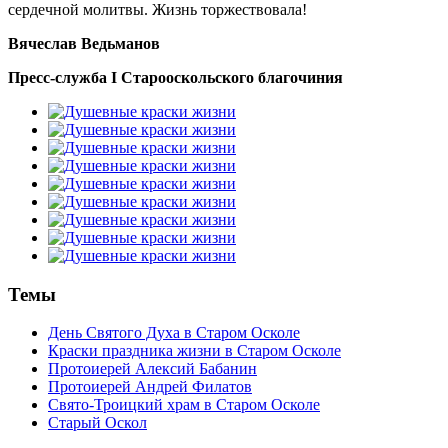
сердечной молитвы. Жизнь торжествовала!
Вячеслав Ведьманов
Пресс-служба I Старооскольского благочиния
Темы
День Святого Духа в Старом Осколе
Краски праздника жизни в Старом Осколе
Протоиерей Алексий Бабанин
Протоиерей Андрей Филатов
Свято-Троицкий храм в Старом Осколе
Старый Оскол