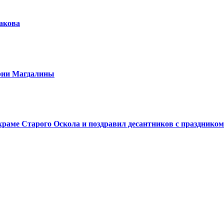
шакова
арии Магдалины
аме Старого Оскола и поздравил десантников с праздником