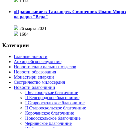
1512
«Православие в Таиланде». Священник Иоанн Мороз
на радио "Вера"
26 марта 2021
1604
Категории
Главные новости
Архиерейское служение
Новости епархиальных отделов
Новости образования
Монастыри епархии
Сестричество милосердия
Новости благочиний
I Белгородское благочиние
II Белгородское благочиние
I Старооскольское благочиние
II Старооскольское благочиние
Корочанское благочиние
Новооскольское благочиние
Чернянское благочиние