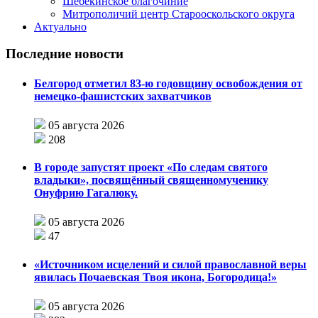
Шебекинское благочиние
Митрополичий центр Старооскольского округа
Актуально
Последние новости
Белгород отметил 83-ю годовщину освобождения от
немецко-фашистских захватчиков
05 августа 2026
208
В городе запустят проект «По следам святого
владыки», посвящённый священномученику
Онуфрию Гагалюку.
05 августа 2026
47
«Источником исцелений и силой православной веры
явилась Почаевская Твоя икона, Богородица!»
05 августа 2026