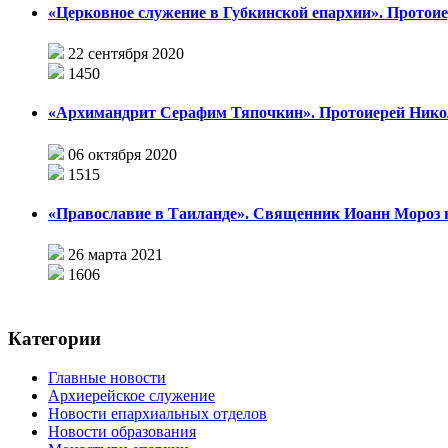
«Церковное служение в Губкинской епархии». Протои
22 сентября 2020
1450
«Архимандрит Серафим Тяпочкин». Протоиерей Никол
06 октября 2020
1515
«Православие в Таиланде». Священник Иоанн Мороз 
26 марта 2021
1606
Категории
Главные новости
Архиерейское служение
Новости епархиальных отделов
Новости образования