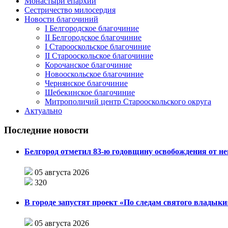
Монастыри епархии
Сестричество милосердия
Новости благочиний
I Белгородское благочиние
II Белгородское благочиние
I Старооскольское благочиние
II Старооскольское благочиние
Корочанское благочиние
Новооскольское благочиние
Чернянское благочиние
Шебекинское благочиние
Митрополичий центр Старооскольского округа
Актуально
Последние новости
Белгород отметил 83-ю годовщину освобождения от н
05 августа 2026
320
В городе запустят проект «По следам святого влады
05 августа 2026