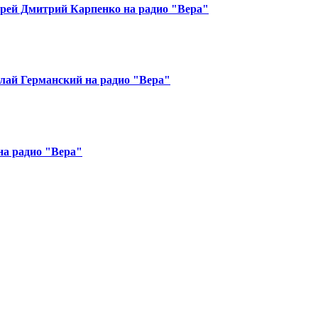
ерей Дмитрий Карпенко на радио "Вера"
ай Германский на радио "Вера"
на радио "Вера"