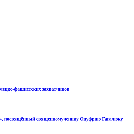
емецко-фашистских захватчиков
ки», посвящённый священномученику Онуфрию Гагалюку.