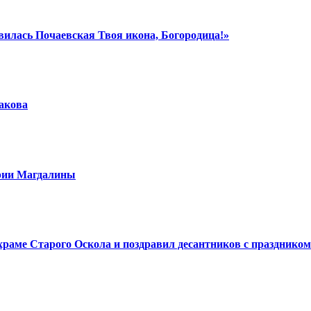
вилась Почаевская Твоя икона, Богородица!»
шакова
арии Магдалины
аме Старого Оскола и поздравил десантников с праздником