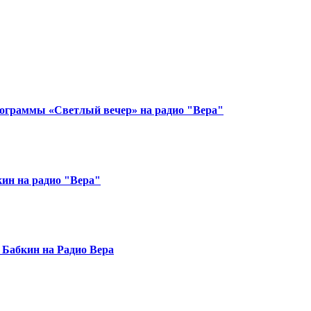
рограммы «Светлый вечер» на радио "Вера"
кин на радио "Вера"
 Бабкин на Радио Вера