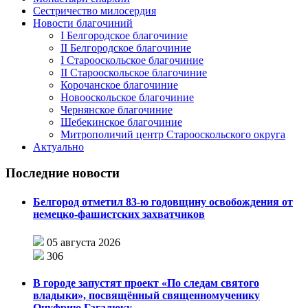
Сестричество милосердия
Новости благочиний
I Белгородское благочиние
II Белгородское благочиние
I Старооскольское благочиние
II Старооскольское благочиние
Корочанское благочиние
Новооскольское благочиние
Чернянское благочиние
Шебекинское благочиние
Митрополичий центр Старооскольского округа
Актуально
Последние новости
Белгород отметил 83-ю годовщину освобождения от
немецко-фашистских захватчиков
05 августа 2026
306
В городе запустят проект «По следам святого
владыки», посвящённый священномученику
Онуфрию Гагалюку.