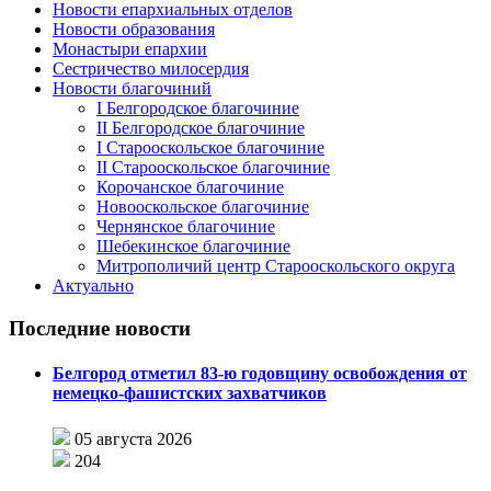
Новости епархиальных отделов
Новости образования
Монастыри епархии
Сестричество милосердия
Новости благочиний
I Белгородское благочиние
II Белгородское благочиние
I Старооскольское благочиние
II Старооскольское благочиние
Корочанское благочиние
Новооскольское благочиние
Чернянское благочиние
Шебекинское благочиние
Митрополичий центр Старооскольского округа
Актуально
Последние новости
Белгород отметил 83-ю годовщину освобождения от
немецко-фашистских захватчиков
05 августа 2026
204