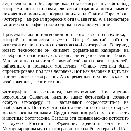
лет, представил в Белгороде около ста фотографий, работа над
которыми, по его словам, является отданием долга памяти
поколениям монахов, подвизавшихся на Святой Горе Афон.
Фотограф – мирская профессия отца Савватия. А в монастыре
занятие фотографией стало одним из его послушаний.
Примечательна не только личность фотографа, но и техника, в
которой выполняется съёмка. Отец Савватий работает
исключительно в технике классической фотографии. В период
новых технологий он снимает форматными камерами на
серебряных пластинах, как это делали еще в середине 19 века.
Многие аппараты отец Савватий собрал из разных деталей,
найденных в подвалах монастыря. «Старая техника была
спроектирована под глаз человека. Вот как человек видит, так
и получаются фотографии. А современная техника искажает
изображение», – считает инок.
Фотографии, в основном, монохромные. По мнению
иеромонаха Савватия, именно такие фотографии создают
особую атмосферу и заставляют сосредоточиться на
изображении. Поэтому его работы близки по стилю к старым
монастырским снимкам. Среди недавних работ у автора есть
и цветные фотографии. Сегодня эти снимки можно встретить
в музеях России и Франции, хранятся они и в
Международном музее фотографии города Рочестера в США.