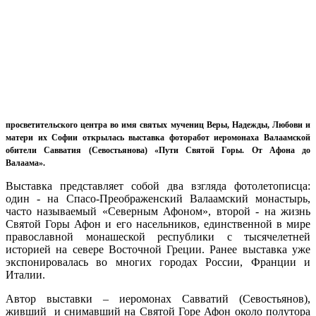
просветительского центра во имя святых мучениц Веры, Надежды, Любови и
матери их Софии открылась выставка фоторабот иеромонаха Валаамской
обители Савватия (Севостьянова) «Пути Святой Горы. От Афона до
Валаама».
Выставка представляет собой два взгляда фотолетописца:
один - на Спасо-Преображенский Валаамский монастырь,
часто называемый «Северным Афоном», второй - на жизнь
Святой Горы Афон и его насельников, единственной в мире
православной монашеской республики с тысячелетней
историей на севере Восточной Греции. Ранее выставка уже
экспонировалась во многих городах России, Франции и
Италии.
Автор выставки – иеромонах Савватий (Севостьянов),
живший и снимавший на Святой Горе Афон около полутора