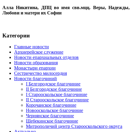
Алла Никитина, ДПЦ во имя свв.мцц. Веры, Надежды,
Любови и матери их Софии
Категории
Главные новости
Архиерейское служение
Новости епархиальных отделов
Новости образования
Монастыри епархии
Сестричество милосердия
Новости благочиний
I Белгородское благочиние
II Белгородское благочиние
I Старооскольское благочиние
II Старооскольское благочиние
Корочанское благочиние
Новооскольское благочиние
Чернянское благочиние
Шебекинское благочиние
Митрополичий центр Старооскольского округа
Актуально