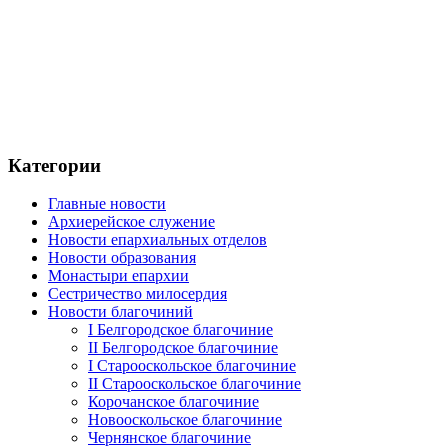
Категории
Главные новости
Архиерейское служение
Новости епархиальных отделов
Новости образования
Монастыри епархии
Сестричество милосердия
Новости благочиний
I Белгородское благочиние
II Белгородское благочиние
I Старооскольское благочиние
II Старооскольское благочиние
Корочанское благочиние
Новооскольское благочиние
Чернянское благочиние