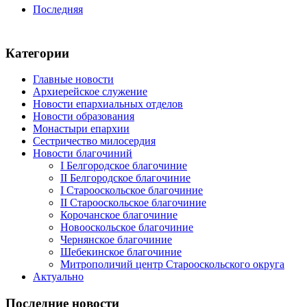
Последняя
Категории
Главные новости
Архиерейское служение
Новости епархиальных отделов
Новости образования
Монастыри епархии
Сестричество милосердия
Новости благочиний
I Белгородское благочиние
II Белгородское благочиние
I Старооскольское благочиние
II Старооскольское благочиние
Корочанское благочиние
Новооскольское благочиние
Чернянское благочиние
Шебекинское благочиние
Митрополичий центр Старооскольского округа
Актуально
Последние новости