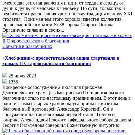
вместе два этих направления и идти от сердца к сердцу, от
души к душе, от человека к человеку. По сути, только так и
реализуется православная христианская традиция в эпоху XXI
столетия. Пониманием этого хорошо известен коллектив
православной гимназии № 38 города Старого Оскола.
Органично сплавив в своих...
События в благочиниях
«Хлеб жизни»: просветительская акция стартовала в
храмах II Старооскольского благочиния
25 июля 2023
1355
Воскресное богослужение 2 июля для прихожан
Дмитриевского храма (с. Дмитриевка) II Старооскольского
благочиния стало по-настоящему праздничным. В этот день в
один из самых старых храмов округа прибыл с визитом
благочинный протоиерей Александр Короткий. Он в
сослужении настоятеля храма иерея Виталия Голуба и
клирика Александро-Невского кафедрального собора диакона
Георгия Гильфанова совершил Божественную литургию.