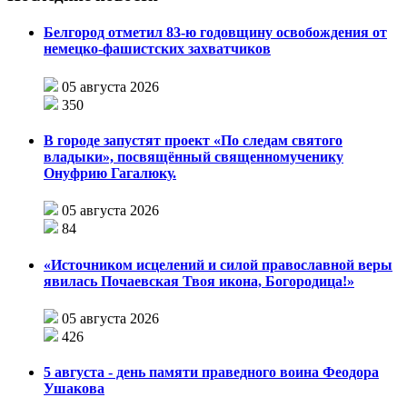
Белгород отметил 83-ю годовщину освобождения от
немецко-фашистских захватчиков
05 августа 2026
350
В городе запустят проект «По следам святого
владыки», посвящённый священномученику
Онуфрию Гагалюку.
05 августа 2026
84
«Источником исцелений и силой православной веры
явилась Почаевская Твоя икона, Богородица!»
05 августа 2026
426
5 августа - день памяти праведного воина Феодора
Ушакова