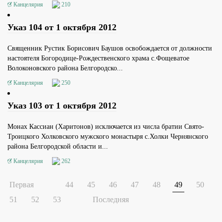
Канцелярия
210
Указ 104 от 1 октября 2012
Священник Рустик Борисович Баушов освобождается от должности
настоятеля Богородице-Рождественского храма с.Фощеватое
Волоконовского района Белгородско...
Канцелярия
250
Указ 103 от 1 октября 2012
Монах Кассиан (Харитонов) исключается из числа братии Свято-
Троицкого Холковского мужского монастыря с.Холки Чернянского
района Белгородской области и...
Канцелярия
262
Первая
44
45
46
47
48
49
50
51
52
53
Последняя