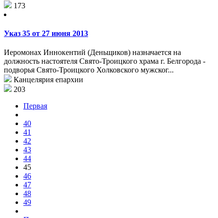
173
Указ 35 от 27 июня 2013
Иеромонах Иннокентий (Деньщиков) назначается на
должность настоятеля Свято-Троицкого храма г. Белгорода -
подворья Свято-Троицкого Холковского мужског...
Канцелярия епархии
203
Первая
40
41
42
43
44
45
46
47
48
49