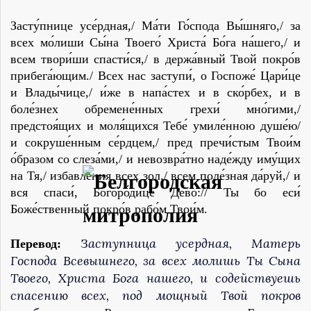
Засту́пнице усе́рдная,/ Ма́ти Го́спода Вы́шняго,/ за
всех мо́лиши Сы́на Твоего́ Христа́ Бо́га на́шего,/ и
всем твори́ши спасти́ся,/ в держа́вный Твой покро́в
прибега́ющим./ Всех нас заступи́, о Госпоже́ Цари́це
и Влады́чице,/ и́же в напа́стех и в ско́рбех, и в
боле́знех обремене́нных грехи́ мно́гими,/
предстоя́щих и моля́щихся Тебе́ умиле́нною душе́ю/
и сокруше́нным се́рдцем,/ пред пречи́стым Твои́м
о́бразом со слеза́ми,/ и невозвра́тно наде́жду иму́щих
на Тя,/ избавле́ния всех зол,/ всем поле́зная да́руй,/ и
вся спаси́, Богоро́дице Де́во:// Ты бо еси́
Боже́ственный покро́в рабо́м Твои́м.
Заступница усердная, Матерь
Перевод:
Господа Всевышнего, за всех молишь Ты Сына
Твоего, Христа Бога нашего, и содействуешь
спасению всех, под мощный Твой покров