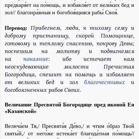
предваря́ет на по́мощь, и избавля́ет от вели́ких бед и
зол// благонра́вныя и богобоя́щияся рабы́ Своя́.
Прибегнем, люди, к тихому сему и
Перевод:
доброму пристанищу, скорой Помощнице,
готовому и теплому спасению, покрову Девы;
поспешим на молитву и подвигнемся
на
покаяние
: ибо источает нам
неоскудевающие милости Пречистая
Богородица, спешит на помощь и избавляет
от великих бед и зол
благочестивых
и
богобоязненных рабов Своих.
Величание Пресвятой Богородице пред иконой Ея
«Казанской»
Велича́ем Тя,/ Пресвята́я Де́во,/ и чтим о́браз Твой
святы́й,/ от него́же истека́ет благода́тная по́мощь//