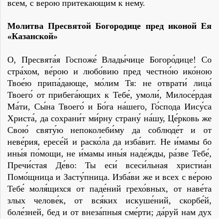
всем, с ве́рою притека́ющим к нему́.
Молитва Пресвятой Богородице пред иконой Ея
«Казанской»
О, Пресвята́я Госпоже́ Влады́чице Богоро́дице! Со
стра́хом, ве́рою и любо́вию пред честно́ю ико́ною
Твое́ю припа́дающе, мо́лим Тя: не отврати́ лица́
Твоего́ от прибега́ющих к Тебе́, умоли́, Милосе́рдая
Ма́ти, Сы́на Твоего́ и Бо́га на́шего, Го́спода Иису́са
Христа́, да сохрани́т ми́рну страну́ на́шу, Це́рковь же
Свою́ святу́ю непоколеби́му да соблюде́т и от
неве́рия, ересе́й и раско́ла да изба́вит. Не и́мамы бо
ины́я по́мощи, не и́мамы ины́я наде́жды, ра́зве Тебе́,
Пречи́стая Де́во: Ты еси́ всеси́льная христиа́н
Помо́щница и Засту́пница. Изба́ви же и всех с ве́рою
Тебе́ моля́щихся от паде́ний грехо́вных, от наве́та
злых челове́к, от вся́ких искуше́ний, скорбе́й,
боле́зней, бед и от внеза́пныя сме́рти; да́руй нам дух