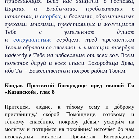
прибегающих. Всех нас защити, о Госпожа,
Царица и Владычица, пребывающих в
напастях, и
скорбях
, и болезнях, обремененных
грехами многими, предстоящих и молящихся
Тебе с умиленною душою
и
сокрушенным
сердцем, пред пречистым
Твоим образом со слезами, и имеющих твердую
надежду в Тебе на избавление от всех зол. Всем
полезное даруй и всех спаси, Богородица Дева,
ибо Ты – Божественный покров рабам Твоим.
Кондак Пресвятой Богородице пред иконой Ея
«Казанской»,
глас 8
Притеце́м, лю́дие, к ти́хому сему́ и до́брому
приста́нищу,/ ско́рой Помо́щнице, гото́вому и
те́плому спасе́нию, покро́ву Де́вы,/ ускори́м на
моли́тву и потщи́мся на покая́ние:/ источа́ет бо нам
неоску́дныя ми́лости Пречи́стая Богоро́дица,/