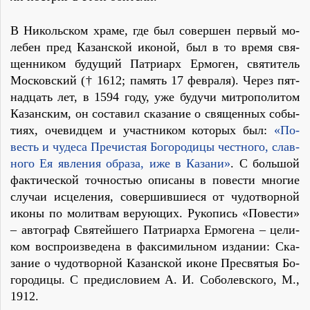
В Ни­коль­ском хра­ме, где был со­вер­шен пер­вый мо­
ле­бен пред Ка­зан­ской ико­ной, был в то вре­мя свя­
щен­ни­ком бу­ду­щий Пат­ри­арх Ер­мо­ген, свя­ти­тель
Мос­ков­ский († 1612; па­мять 17 фев­ра­ля). Через пят­
на­дцать лет, в 1594 го­ду, уже бу­дучи мит­ро­по­ли­том
Ка­зан­ским, он со­ста­вил ска­за­ние о свя­щен­ных со­бы­
ти­ях, оче­вид­цем и участ­ни­ком ко­то­рых был:
«По­
весть и чу­де­са Пре­чи­стая Бо­го­ро­ди­цы чест­но­го, слав­
но­го Ея яв­ле­ния об­ра­за, иже в Ка­за­ни»
. С боль­шой
фак­ти­че­ской точ­но­стью опи­са­ны в по­ве­сти мно­гие
слу­чаи ис­це­ле­ния, со­вер­шив­ши­е­ся от чу­до­твор­ной
ико­ны по мо­лит­вам ве­ру­ю­щих. Ру­ко­пись «По­ве­сти»
– ав­то­граф Свя­тей­ше­го Пат­ри­ар­ха Ер­мо­ге­на – це­ли­
ком вос­про­из­ве­де­на в фак­си­миль­ном из­да­нии: Ска­
за­ние о чу­до­твор­ной Ка­зан­ской иконе Пре­свя­тыя Бо­
го­ро­ди­цы. С пре­ди­сло­ви­ем А. И. Со­болев­ско­го, М.,
1912.