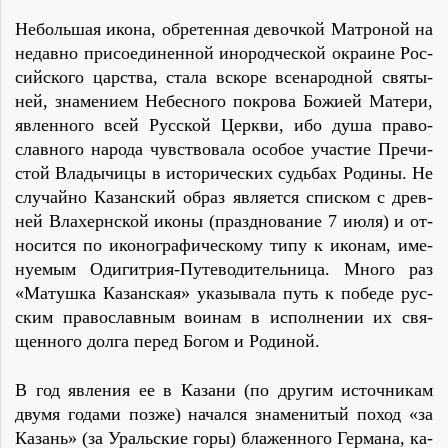
Неболь­шая ико­на, об­ре­тен­ная де­воч­кой Мат­ро­ной на
недав­но при­со­еди­нен­ной ино­род­че­ской окра­ине Рос­
сий­ско­го цар­ства, ста­ла вско­ре все­на­род­ной свя­ты­
ней, зна­ме­ни­ем Небес­но­го по­кро­ва Бо­жи­ей Ма­те­ри,
яв­лен­но­го всей Рус­ской Церк­ви, ибо ду­ша пра­во­
слав­но­го на­ро­да чув­ство­ва­ла осо­бое уча­стие Пре­чи­
стой Вла­ды­чи­цы в ис­то­ри­че­ских судь­бах Ро­ди­ны. Не
слу­чай­но Ка­зан­ский об­раз яв­ля­ет­ся спис­ком с древ­
ней Влахерн­ской ико­ны (празд­но­ва­ние 7 июля) и от­
но­сит­ся по ико­но­гра­фи­че­ско­му ти­пу к ико­нам, име­
ну­е­мым Оди­гит­рия-Пу­те­во­ди­тель­ни­ца. Мно­го раз
«Ма­туш­ка Ка­зан­ская» ука­зы­ва­ла путь к по­бе­де рус­
ским пра­во­слав­ным во­и­нам в ис­пол­не­нии их свя­
щен­но­го дол­га пе­ред Бо­гом и Ро­ди­ной.
В год яв­ле­ния ее в Ка­за­ни (по дру­гим ис­точ­ни­кам
дву­мя го­да­ми поз­же) на­чал­ся зна­ме­ни­тый по­ход «за
Ка­зань» (за Ураль­ские го­ры) бла­жен­но­го Гер­ма­на, ка­