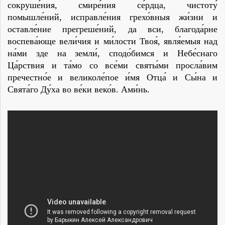
сокруше́ния, смире́ния се́рдца, чистоту́
помышле́ний, исправле́ния грехо́вныя жи́зни и
оставле́ние прегреше́ний, да вси, благода́рне
воспева́юще вели́чия и ми́лости Твоя́, явля́емыя над
на́ми зде на земли́, сподо́бимся и Небе́снаго
Ца́рствия и та́мо со все́ми святы́ми просла́вим
пречестно́е и великоле́пое и́мя Отца́ и Сы́на и
Свята́го Ду́ха во ве́ки веко́в. Ами́нь.