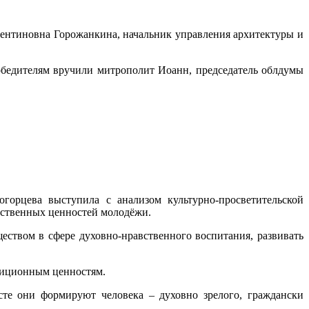
лентиновна Горожанкина, начальник управления архитектуры и
обедителям вручили митрополит Иоанн, председатель облдумы
горцева выступила с анализом культурно-просветительской
вственных ценностей молодёжи.
ством в сфере духовно-нравственного воспитания, развивать
адиционным ценностям.
сте они формируют человека – духовно зрелого, граждански