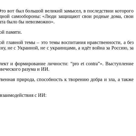
 Это вот был большой великий замысел, в последствии которого
одной самообороны: «Люди защищают свои родные дома, свои
тата было бы невозможно».
ой памяти.
й главной темы – это темы воспитания нравственности, а без
у, не с Украиной, не с украинцами, а идёт война за Россию, за
кт и формирование личности: “pro et contra”». Выступление
веческого разума и ИИ.
енная природа, способность к творению добра и зла, а также
 взаимодействия с ИИ: