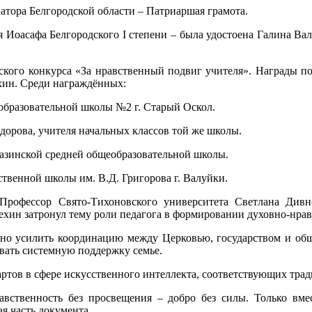
тора Белгородской области – Патриаршая грамота.
 Иоасафа Белгородского I степени – была удостоена Галина Ва
ского конкурса «За нравственный подвиг учителя». Награды п
хин. Среди награждённых:
образовательной школы №2 г. Старый Оскол.
орова, учителя начальных классов той же школы.
Казинской средней общеобразовательной школы.
твенной школы им. В.Д. Григорова г. Валуйки.
Профессор Свято-Тихоновского университета Светлана Дивно
хин затронул тему роли педагога в формировании духовно-нра
но усилить координацию между Церковью, государством и обще
вать системную поддержку семье.
артов в сфере искусственного интеллекта, соответствующих тр
равственность без просвещения – добро без силы. Только вме
ая часть документа.