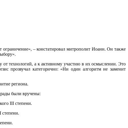
т ограничение», – констатировал митрополит Иоанн. Он также
выбору».
 от технологий, а к активному участию в их осмыслении. Это
тезис прозвучал категорично: «Ни один алгоритм не заменит
витие региона.
грады были вручены:
го III степени.
 степени.
епени.