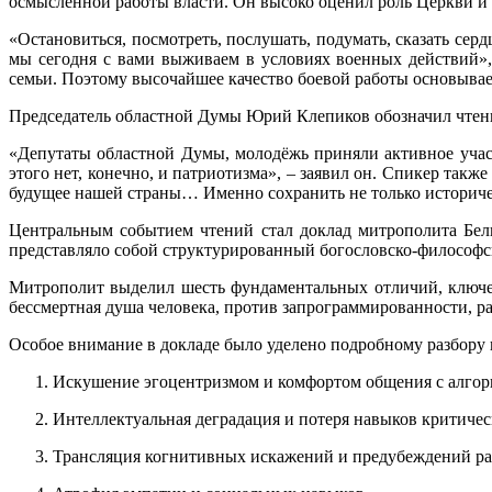
осмысленной работы власти. Он высоко оценил роль Церкви и
«Остановиться, посмотреть, послушать, подумать, сказать сер
мы сегодня с вами выживаем в условиях военных действий»
семьи. Поэтому высочайшее качество боевой работы основывает
Председатель областной Думы Юрий Клепиков обозначил чтени
«Депутаты областной Думы, молодёжь приняли активное участ
этого нет, конечно, и патриотизма», – заявил он. Спикер такж
будущее нашей страны… Именно сохранить не только историчес
Центральным событием чтений стал доклад митрополита Белг
представляло собой структурированный богословско-философск
Митрополит выделил шесть фундаментальных отличий, ключевы
бессмертная душа человека, против запрограммированности, 
Особое внимание в докладе было уделено подробному разбору
Искушение эгоцентризмом и комфортом общения с алгор
Интеллектуальная деградация и потеря навыков критичес
Трансляция когнитивных искажений и предубеждений ра