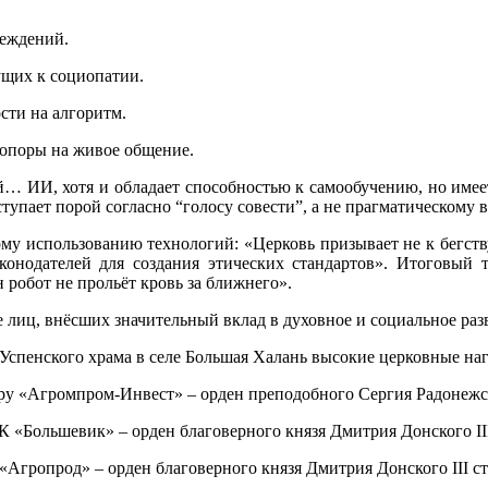
беждений.
щих к социопатии.
сти на алгоритм.
 опоры на живое общение.
ой… ИИ, хотя и обладает способностью к самообучению, но имее
упает порой согласно “голосу совести”, а не прагматическому 
му использованию технологий: «Церковь призывает не к бегству
аконодателей для создания этических стандартов». Итоговый 
н робот не прольёт кровь за ближнего».
 лиц, внёсших значительный вклад в духовное и социальное раз
Успенского храма в селе Большая Халань высокие церковные на
ру «Агромпром-Инвест» – орден преподобного Сергия Радонежско
«Большевик» – орден благоверного князя Дмитрия Донского III
Агропрод» – орден благоверного князя Дмитрия Донского III ст