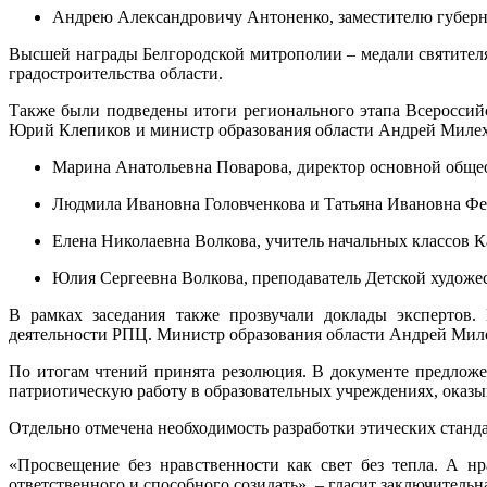
Андрею Александровичу Антоненко, заместителю губерна
Высшей награды Белгородской митрополии – медали святителя
градостроительства области.
Также были подведены итоги регионального этапа Всероссий
Юрий Клепиков и министр образования области Андрей Миле
Марина Анатольевна Поварова, директор основной обще
Людмила Ивановна Головченкова и Татьяна Ивановна Фед
Елена Николаевна Волкова, учитель начальных классов 
Юлия Сергеевна Волкова, преподаватель Детской художес
В рамках заседания также прозвучали доклады экспертов. 
деятельности РПЦ. Министр образования области Андрей Миле
По итогам чтений принята резолюция. В документе предложе
патриотическую работу в образовательных учреждениях, оказы
Отдельно отмечена необходимость разработки этических станд
«Просвещение без нравственности как свет без тепла. А н
ответственного и способного созидать», – гласит заключительн