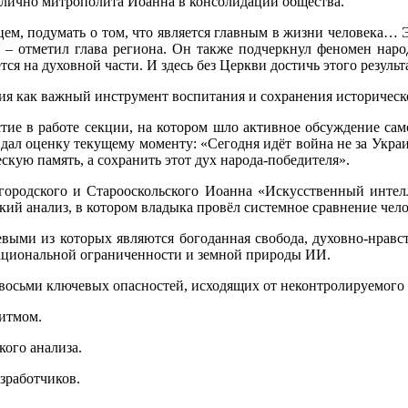
 лично митрополита Иоанна в консолидации общества.
дцем, подумать о том, что является главным в жизни человека…
, – отметил глава региона. Он также подчеркнул феномен нар
ся на духовной части. И здесь без Церкви достичь этого резуль
я как важный инструмент воспитания и сохранения историческ
ие в работе секции, на котором шло активное обсуждение само
е дал оценку текущему моменту: «Сегодня идёт война не за Украин
кую память, а сохранить этот дух народа-победителя».
ородского и Старооскольского Иоанна «Искусственный интелле
ий анализ, в котором владыка провёл системное сравнение чело
ми из которых являются богоданная свобода, духовно-нравств
рациональной ограниченности и земной природы ИИ.
 восьми ключевых опасностей, исходящих от неконтролируемого
итмом.
кого анализа.
зработчиков.