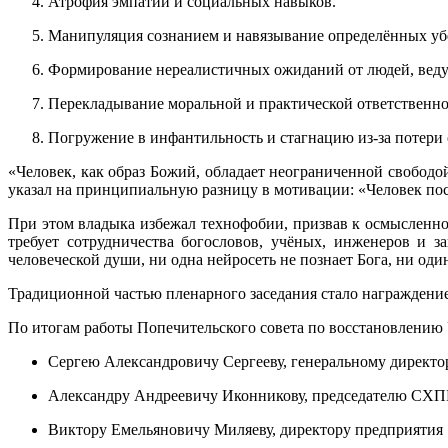
Атрофия эмпатии и социальных навыков.
Манипуляция сознанием и навязывание определённых у
Формирование нереалистичных ожиданий от людей, веду
Перекладывание моральной и практической ответственно
Погружение в инфантильность и стагнацию из-за потери
«Человек, как образ Божий, обладает неограниченной свобод
указал на принципиальную разницу в мотивации: «Человек пост
При этом владыка избежал технофобии, призвав к осмысленно
требует сотрудничества богословов, учёных, инженеров и з
человеческой души, ни одна нейросеть не познает Бога, ни оди
Традиционной частью пленарного заседания стало награждение
По итогам работы Попечительского совета по восстановлению 
Сергею Александровичу Сергееву, генеральному директо
Александру Андреевичу Иконникову, председателю СХПК 
Виктору Емельяновичу Миляеву, директору предприятия «