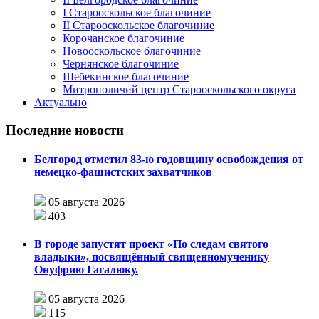
I Старооскольское благочиние
II Старооскольское благочиние
Корочанское благочиние
Новооскольское благочиние
Чернянское благочиние
Шебекинское благочиние
Митрополичий центр Старооскольского округа
Актуально
Последние новости
Белгород отметил 83-ю годовщину освобождения от
немецко-фашистских захватчиков
05 августа 2026
403
В городе запустят проект «По следам святого
владыки», посвящённый священномученику
Онуфрию Гагалюку.
05 августа 2026
115