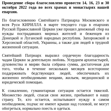
Проведение сбора благословлено провести 14, 16, 23 и 30
октября 2022 года во всех храмах и монастырях нашей
епархии.
По благословению Святейшего Патриарха Московского и
всея Руси КИРИЛЛА в марте текущего года в епархиях
Русской Православной Церкви уже прошел денежный сбор на
нужды пострадавших мирных жителей и беженцев из
Донецкой и Луганской народных республик. Запорожской и
Херсонской областей, Украины, а также для людей в трудной
жизненной ситуации.
Святейший Патриарх выразил сердечную благодарность
чадам Церкви за деятельную любовь. Усердием архипастырей,
духовенства и мирян была собрана сумма, достаточная для
того, чтобы в течение нескольких месяцев всесторонне
поддерживать бедствующих людей, обеспечивать их
жизненно необходимыми вещами, жильем, медицинской и
юридической помощью.
К сожалению, гуманитарная ситуация остается тяжелой.
Множество людей, спасая свои жизни, прибывают в нашу
страну. Те, кто остается, испытывают нужду в самом
необходимом, подчас не имеют крыши над головой, не могут
обогреться, нормально поесть и одеться.