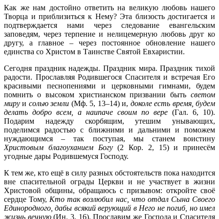
Как же нам достойно ответить на великую любовь нашего
Творца и приблизиться к Нему? Эта близость достигается и
подтверждается нами через следование евангельским
заповедям, через терпение и нелицемерную любовь друг ко
другу, а главное – через постоянное обновление нашего
единства со Христом в Таинстве Святой Евхаристии.
Сегодня праздник надежды. Праздник мира. Праздник тихой
радости. Прославляя Родившегося Спасителя и встречая Его
красивыми песнопениями и церковными гимнами, будем
помнить о высоком христианском призвании быть
светом
миру
и
солью земли
(Мф. 5, 13–14) и,
доколе есть время, будем
делать добро всем, а наипаче своим по вере
(Гал. 6, 10).
Подарим надежду скорбящим, утешим унывающих,
поделимся радостью с ближними и дальними и поможем
нуждающимся – так поступая, мы станем воистину
Христовым благоуханием Богу
(2 Кор. 2, 15) и принесём
угодные дары Родившемуся Господу.
К тем же, кто ещё в силу разных обстоятельств пока находится
вне спасительной ограды Церкви и не участвует в жизни
Христовой общины, обращаюсь с призывом: откройте своё
сердце Тому,
Кто так возлюбил нас, что отдал Сына Своего
Единородного, дабы всякий верующий в Него не погиб, но имел
жизнь вечную
(Ин. 3, 16). Прославим же Господа и Спасителя