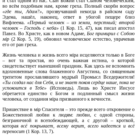
и стал одним из нас. Сын Божий стал Сыном Человеческим,
во всём подобным нам, кроме греха. Полный скорби вопрос
«где ты, Адам?»
, прозвучавший некогда в райском саду
Эдема, нашёл, наконец, ответ в убогой пещере близ
Вифлеема.
«Первый человек – из земли, перстный; второй
человек – Господь с неба»
(1 Кор. 15, 47), как писал апостол
Павел. Во Христе, как в новом Адаме,
Бог примирил с Собою
м
iр
(2 Кор. 5, 19), обновил человеческое естество, уврачевав
его от ран греха.
Жизнь человека и жизнь всего мiра исцеляются только в Боге
– вот та простая, но очень важная истина, о которой
свидетельствует нынешний праздник. Как здесь не вспомнить
вдохновенные слова блаженного Августина, со священным
трепетом прославлявшего мудрый Промысл Вседержителя!
«Ты создал нас для Себя, и не знает покоя сердце наше, пока не
успокоится в Тебе»
(Исповедь). Лишь во Христе Иисусе
обретается единство с Богом и подлинный смысл жизни
человека, от создания мiра призванного к вечности.
Пришествие в мiр Спасителя – это прежде всего откровение о
Божественной любви к людям: любви, с одной стороны,
безграничной и всепобеждающей, а с другой – кроткой,
которая
всё покрывает, всему верит, всего надеется и всё
переносит
(1 Кор. 13, 7).