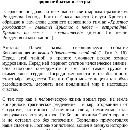
дорогие братья и сёстры!
Сердечно поздравляю всех вас со светозарным праздником
Рождества Господа Бога и Спаса нашего Иисуса Христа и
обращаю к вам слова древнего церковного гимна:
«Христос
рождается – славьте! Христос с небес – встречайте!
Христос на земле – возноситесь!»
(ирмос 1-й песни
Рождественского канона).
Апостол Павел назвал свершившееся событие
Боговоплощения
великой благочестия тайной
(1 Тим. 3, 16)
.
Перед этой тайной в трепете умолкает всякое земное
мудрование. Перед ней меркнет суетное человеческое знание.
Она способна обезоружить и смягчить самое грубое и
окаменевшее сердце. Посреди жестокости и озлобленности
этого мiра рождается Тот, кто Один может исцелить любую
разобщённость, даровать нам подлинный мир и настоящее
счастье.
С тех пор как в человеческую жизнь вошёл грех, на земле
воцарилось трагическое разделение – и мiр, оторванный от
Создателя, истинного Источника света, неминуемо стал
погружаться во тьму и хаос. Но Бог не покинул Своё творение
и не оставил его без попечения. Терпеливо приуготовляя
наше спасение, Господь воплотился, вошёл в земную историю