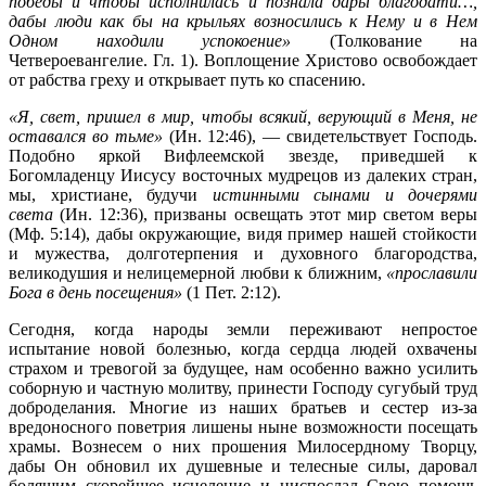
победы и чтобы исполнилась и познала дары благодати…,
дабы люди как бы на крыльях возносились к Нему и в Нем
Одном находили успокоение»
(Толкование на
Четвероевангелие. Гл. 1). Воплощение Христово освобождает
от рабства греху и открывает путь ко спасению.
«Я, свет, пришел в мир, чтобы всякий, верующий в Меня, не
оставался во тьме»
(Ин. 12:46), — свидетельствует Господь.
Подобно яркой Вифлеемской звезде, приведшей к
Богомладенцу Иисусу восточных мудрецов из далеких стран,
мы, христиане, будучи
истинными сынами и дочерями
света
(Ин. 12:36), призваны освещать этот мир светом веры
(Мф. 5:14), дабы окружающие, видя пример нашей стойкости
и мужества, долготерпения и духовного благородства,
великодушия и нелицемерной любви к ближним,
«прославили
Бога в день посещения»
(1 Пет. 2:12).
Сегодня, когда народы земли переживают непростое
испытание новой болезнью, когда сердца людей охвачены
страхом и тревогой за будущее, нам особенно важно усилить
соборную и частную молитву, принести Господу сугубый труд
доброделания. Многие из наших братьев и сестер из-за
вредоносного поветрия лишены ныне возможности посещать
храмы. Вознесем о них прошения Милосердному Творцу,
дабы Он обновил их душевные и телесные силы, даровал
болящим скорейшее исцеление и ниспослал Свою помощь