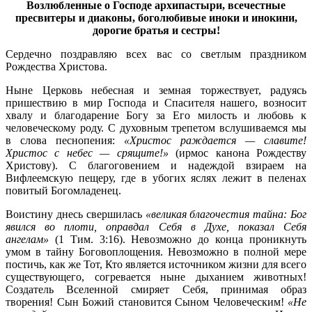
Возлюбленные о Господе архипастыри, всечестные
пресвитеры и диаконы, боголюбивые иноки и инокини,
дорогие братья и сестры!
Сердечно поздравляю всех вас со светлым праздником
Рождества Христова.
Ныне Церковь небесная и земная торжествует, радуясь
пришествию в мир Господа и Спасителя нашего, возносит
хвалу и благодарение Богу за Его милость и любовь к
человеческому роду. С духовным трепетом вслушиваемся мы
в слова песнопения:
«Христос раждается — славите!
Христос с небес — срящите!»
(ирмос канона Рождеству
Христову). С благоговением и надеждой взираем на
Вифлеемскую пещеру, где в убогих яслях лежит в пеленах
повитый Богомладенец.
Воистину днесь свершилась
«великая благочестия тайна: Бог
явился во плоти, оправдал Себя в Духе, показал Себя
ангелам»
(1 Тим. 3:16). Невозможно до конца проникнуть
умом в тайну Боговоплощения. Невозможно в полной мере
постичь, как же Тот, Кто является источником жизни для всего
существующего, согревается ныне дыханием животных!
Создатель Вселенной смиряет Себя, принимая образ
творения! Сын Божий становится Сыном Человеческим!
«Не