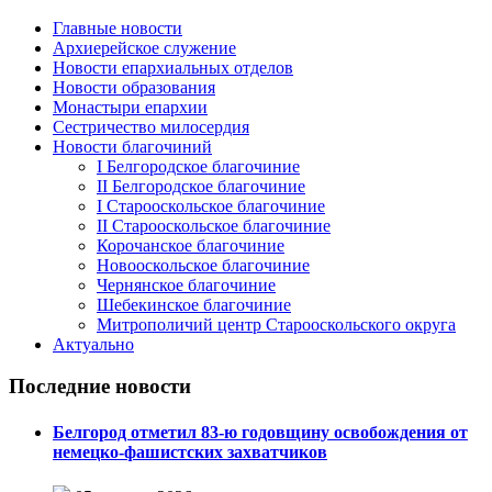
Главные новости
Архиерейское служение
Новости епархиальных отделов
Новости образования
Монастыри епархии
Сестричество милосердия
Новости благочиний
I Белгородское благочиние
II Белгородское благочиние
I Старооскольское благочиние
II Старооскольское благочиние
Корочанское благочиние
Новооскольское благочиние
Чернянское благочиние
Шебекинское благочиние
Митрополичий центр Старооскольского округа
Актуально
Последние новости
Белгород отметил 83-ю годовщину освобождения от
немецко-фашистских захватчиков