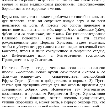
врачам и всем медицинским работникам, самоотверженно
борющимся за их здоровье и жизни.
Будем помнить, что никакие проблемы не способны сломить
дух человека, если он сохраняет живую веру и во всем
полагается на Бога. А потому без ропота приемлем и
постигшие нас испытания, ибо,
аще на Него надеятися будем,
будет нам во освящение, яко с нами Бог
(чинопоследование
Великого повечерия), как воспевает в эти святые
рождественские дни Церковь Христова. Будем молиться,
чтобы и убогую пещеру нашей жизни озарил нетленный свет
Божества, чтобы и наше сокрушенное и смиренное сердце,
как Вифлеемские ясли, с благоговением восприняло
Пришедшего в мир Спасителя.
Не тесно Богу в сердце человека, если оно исполнено
любви.
«Делатель любви будет сожителем Ангелов и со
Христом воцарится»
, — свидетельствует преподобный
Ефрем Сирин (Слово о добродетелях и пороках, 3). Пусть
святые дни праздника станут для нас особым временем для
совершения добрых дел. Используем эту благодатную
возможность и прославим Рождшегося Иисуса Христа, явив
милосердие к ближним, оказав помощь нуждающимся,
утешив скорбящих и, может быть, в первую очередь тех, кто
страдает от коронавирусной инфекции или ее последствий.