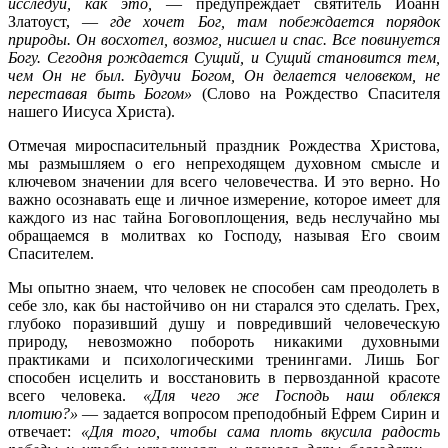
исследуй, как это,
— предупреждает святитель Иоанн
Златоуст, —
где хочет Бог, там побеждается порядок
природы. Он восхотел, возмог, нисшел и спас. Все повинуется
Богу. Сегодня рождается Сущий, и Сущий становится тем,
чем Он не был. Будучи Богом, Он делается человеком, не
переставая быть Богом»
(Слово на Рождество Спасителя
нашего Иисуса Христа).
Отмечая мироспасительный праздник Рождества Христова,
мы размышляем о его непреходящем духовном смысле и
ключевом значении для всего человечества. И это верно. Но
важно осознавать еще и личное измерение, которое имеет для
каждого из нас тайна Боговоплощения, ведь неслучайно мы
обращаемся в молитвах ко Господу, называя Его своим
Спасителем.
Мы опытно знаем, что человек не способен сам преодолеть в
себе зло, как бы настойчиво он ни старался это сделать. Грех,
глубоко поразивший душу и повредивший человеческую
природу, невозможно побороть никакими духовными
практиками и психологическими тренингами. Лишь Бог
способен исцелить и восстановить в первозданной красоте
всего человека.
«Для чего же Господь наш облекся
плотию?»
— задается вопросом преподобный Ефрем Сирин и
отвечает:
«Для того, чтобы сама плоть вкусила радость