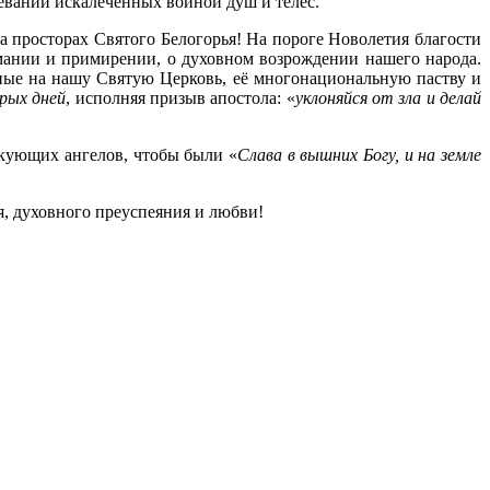
чевании искалеченных войной душ и телес.
просторах Святого Белогорья! На пороге Новолетия благости
мании и примирении, о духовном возрождении нашего народа.
ные на нашу Святую Церковь, её многонациональную паству и
рых дней
, исполняя призыв апостола: «
уклоняйся от зла и делай
икующих ангелов, чтобы были «
Слава в вышних Богу, и на земле
я, духовного преуспеяния и любви!