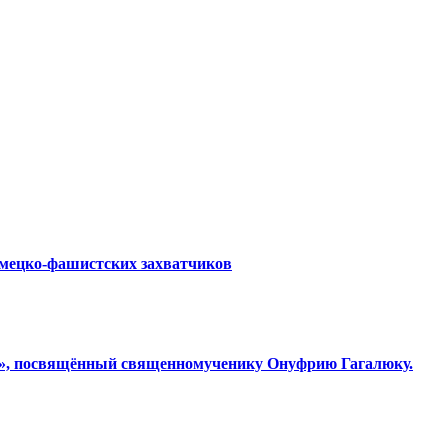
емецко-фашистских захватчиков
ки», посвящённый священномученику Онуфрию Гагалюку.