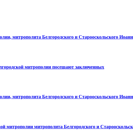
олии, митрополита Белгородского и Старооскольского Иоанн
елгородской митрополии посещают заключенных
олии, митрополита Белгородского и Старооскольского Иоанн
итрополии митрополита Белгородского и Старооскольс