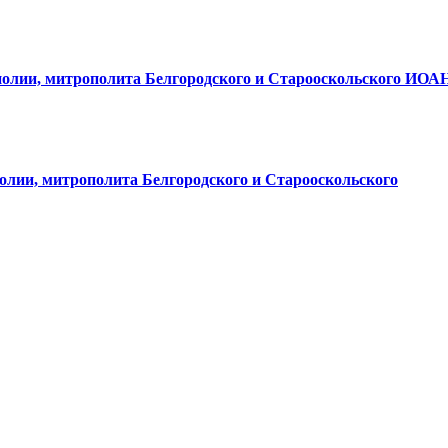
полии, митрополита Белгородского и Старооскольского ИО
олии, митрополита Белгородского и Старооскольского