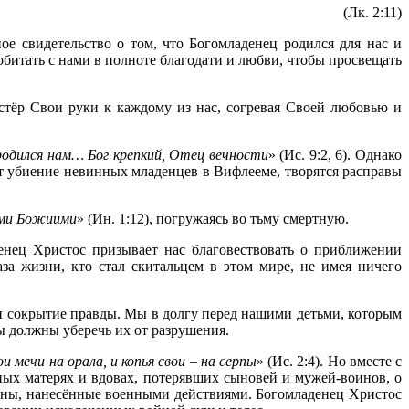
(Лк. 2:11)
ое свидетельство о том, что Богомладенец родился для нас и
битать с нами в полноте благодати и любви, чтобы просвещать
стёр Свои руки к каждому из нас, согревая Своей любовью и
родился нам… Бог крепкий, Отец вечности
» (Ис. 9:2, 6). Однако
т убиение невинных младенцев в Вифлееме, творятся расправы
ми Божиими
» (Ин. 1:12), погружаясь во тьму смертную.
енец Христос призывает нас благовествовать о приближении
за жизни, кто стал скитальцем в этом мире, не имея ничего
е и сокрытие правды. Мы в долгу перед нашими детьми, которым
ы должны уберечь их от разрушения.
и мечи на орала, и копья свои – на серпы
» (Ис. 2:4). Но вместе с
ных матерях и вдовах, потерявших сыновей и мужей-воинов, о
раны, нанесённые военными действиями. Богомладенец Христос