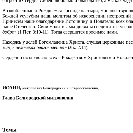
согреет их сердца Своею любовью и благодатью, а мы как чад
Возлюбленные о Рождшемся Господе пастыри, монашествующие
Божией усугубим наши молитвы об искоренении нестроений в
Принесём наше благодарение Источнику и Подателю всех бла
наше Отечество. Свои молитвы мы должны соединить с усерд
добро
» (1 Пет. 3:10-11). Тогда свершится просимое нами.
Находясь у яслей Богомладенца Христа, слушая церковные пе
мир, в человеках благоволение!
» (Лк. 2:14).
Сердечно поздравляю всех с Рождеством Христовым и Новолети
ИОАНН,
митрополит Белгородский и Старооскольский,
Глава Белгородской митрополии
Темы