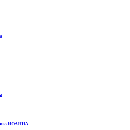
а
а
кого ИОАННА