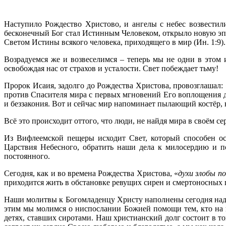
Наступило Рождество Христово, и ангелы с небес возвестили
бесконечный Бог стал Истинным Человеком, открыло новую эпо
Светом Истины всякого человека, приходящего в мир (Ин. 1:9).
Возрадуемся же и возвеселимся – теперь мы не одни в этом
освобождая нас от страхов и усталости. Свет побеждает тьму!
Пророк Исаия, задолго до Рождества Христова, провозглашал: 
против Спасителя мира с первых мгновений Его воплощения д
и беззакония. Вот и сейчас мир напоминает пылающий костёр,
Всё это происходит оттого, что люди, не найдя мира в своём се
Из Вифлеемской пещеры исходит Свет, который способен ос
Царствия Небесного, обратить наши дела к милосердию и по
постоянного.
Сегодня, как и во времена Рождества Христова, «
духи злобы п
приходится жить в обстановке ревущих сирен и смертоносных 
Наши молитвы к Богомладенцу Христу наполнены сегодня над
этим мы молимся о ниспослании Божией помощи тем, кто на п
детях, ставших сиротами. Наш христианский долг состоит в 