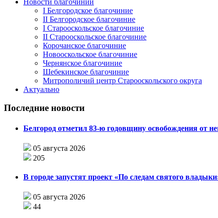
Новости благочиний
I Белгородское благочиние
II Белгородское благочиние
I Старооскольское благочиние
II Старооскольское благочиние
Корочанское благочиние
Новооскольское благочиние
Чернянское благочиние
Шебекинское благочиние
Митрополичий центр Старооскольского округа
Актуально
Последние новости
Белгород отметил 83-ю годовщину освобождения от н
05 августа 2026
205
В городе запустят проект «По следам святого влады
05 августа 2026
44