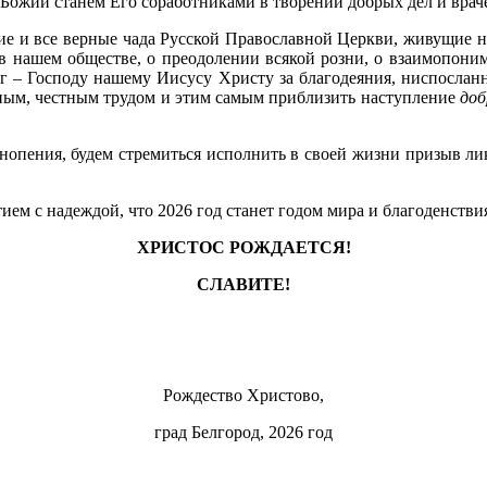
а Божии станем Его соработниками в творении добрых дел и вра
 и все верные чада Русской Православной Церкви, живущие на 
 нашем обществе, о преодолении всякой розни, о взаимопони
г – Господу нашему Иисусу Христу за благодеяния, ниспослан
ным, честным трудом и этим самым приблизить наступление
доб
снопения, будем стремиться исполнить в своей жизни призыв л
ем с надеждой, что 2026 год станет годом мира и благоденстви
ХРИСТОС РОЖДАЕТСЯ!
СЛАВИТЕ!
Рождество Христово,
град Белгород, 2026 год