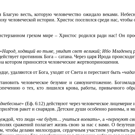
 Благую весть, которую человечество ожидало веками. Небесн
ху человеческой истории. Христос поселился среди нас, чтобы о
 истерзанном грехом мире – Христос родился ради нас! Он про
«
Народ, ходящий во тьме, увидит свет великий; Ибо Младенец 
ействует противник Бога – сатана. Через царя Ирода происходи
 на котором приносятся человеческие жертвоприношения.
рдце, удаляются от Бога, уходят от Света и перестают быть «
чада
тановить человеческое безумие и самоуничтожение. Богомлад
печению о тех, кто лишился крова, работы, привычного обра
однебесные
» (Еф. 6:12) действуют через человеческое лицемери
прилётов ракет и снарядов. Детские души особенно ранимы, и м
еждой, что люди «
не будут… учиться воевать
», а «
перекуют сво
олях сражений полагает жизнь свою за нас с вами. О безутеш
том, чтобы делами милосердия, сердечным участием уврачевать 