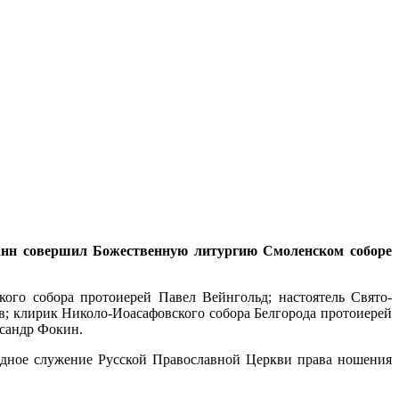
оанн совершил Божественную литургию Смоленском соборе
ого собора протоиерей Павел Вейнгольд; настоятель Свято-
; клирик Николо-Иоасафовского собора Белгорода протоиерей
сандр Фокин.
рдное служение Русской Православной Церкви права ношения