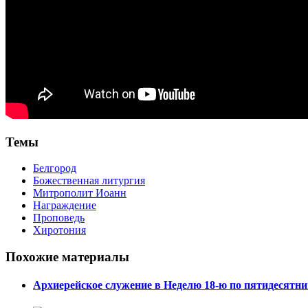
Темы
Белгород
Божественная литургия
Митрополит Иоанн
Награждение
Проповедь
Хиротония
Похожие материалы
Архиерейское служение в Неделю 18-ю по пятидесятни