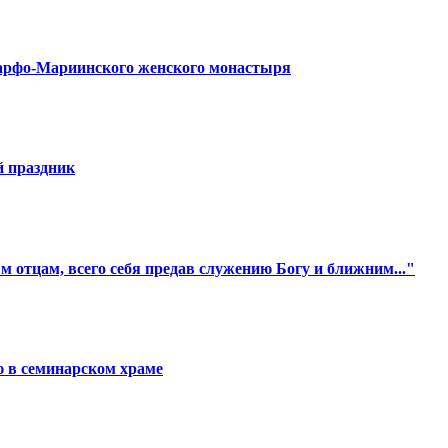
Марфо-Мариинского женского монастыря
 праздник
 отцам, всего себя предав служению Богу и ближним..."
 в семинарском храме