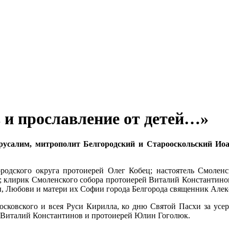
 и прославление от детей…»
Иерусалим, митрополит Белгородский и Старооскольский И
родского округа протоиерей Олег Кобец; настоятель Смоленск
; клирик Смоленского собора протоиерей Виталий Константинов
, Любови и матери их Софии города Белгорода священник Алек
осковского и всея Руси Кирилла, ко дню Святой Пасхи за усе
й Виталий Константинов и протоиерей Юлин Гоголюк.