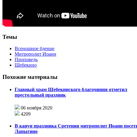
Темы
Всенощное бдение
Митрополит Иоанн
Проповедь
Шебекино
Похожие материалы
Главный храм Шебекинского благочиния отметил
престольный праздник
06 ноября 2020
4209
В канун праздника Сретения митрополит Иоанн посет
Лапыгино