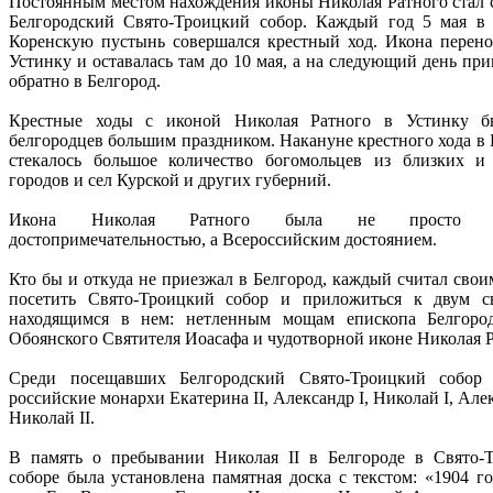
Постоянным местом нахождения иконы Николая Ратного стал с
Белгородский Свято-Троицкий собор. Каждый год 5 мая 
Коренскую пуcтынь совершался крестный ход. Икона перено
Устинку и оставалась там до 10 мая, а на следующий день пр
обратно в Белгород.
Крестные ходы с иконой Николая Ратного в Устинку б
белгородцев большим праздником. Накануне крестного хода в 
стекалось большое количество богомольцев из близких и
городов и сел Курской и других губерний.
Икона Николая Ратного была не просто м
достопримечательностью, а Всероссийским достоянием.
Кто бы и откуда не приезжал в Белгород, каждый считал свои
посетить Свято-Троицкий собор и приложиться к двум с
находящимся в нем: нетленным мощам епископа Белгоро
Обоянского Святителя Иоасафа и чудотворной иконе Николая Р
Среди посещавших Белгородский Свято-Троицкий собор
российские монархи Екатерина II, Александр I, Николай I, Алек
Николай II.
В память о пребывании Николая II в Белгороде в Свято-
соборе была установлена памятная доска с текстом: «1904 го