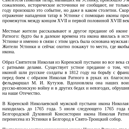
сожалению, исторические источники не сообщают, не только
году произошло это событие, но даже в каком столетии. Скор
отражение нападения татар в Устинке с помощью иконы про
промежуток между концом XVII и первой половиной XVIII век
Местные жители рассказывают и другое предание об иконе
Ратного: будто бы в далекие времена эта икона явилась в ис
Устинке и именно в связи с этим здесь была основана мужская
Жители Устинки и сейчас охотно покажут то место, где якобы
икона.
Образ Святителя Николая из Коренской пустыни во все века с
с ратными делами. Существует устное предание о том, чт
иконой шли русские солдаты в 1812 году на борьбу с франц
перед боем с образом Николая Ратного в руках их благосло
фельдмаршал М. И. Кутузов. Вдохновляла она наших во
русско-японскую войну и в других бедах и невзгодах, обруши
на наше Отечество.
В Коренской Николаевской мужской пустыни икона Николая
находилась до 1765 года. 5 июля следующего 1765 года 
Белгородской Духовной Консистории икона Николая Ратн
перенесена из Устинки в Белгород в Свято-Троицкий собор.