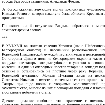
города Белгорода священник Александр Фокин.
За богослужением верующие могли поклониться чудотворн
Николая Ратного, которая накануне была обнесена Крестным 
приграничью.
По окончании богослужения Владыка обратился к моля
архипастырским словом.
***
В XVI-XVII вв. жители селения Устинки (ныне Шебекинск
Белгородской области) и насельники расположенной не
Коренской Николаевской мужской пустыни жили в постоянной 
Со стороны Дикого поля на белгородские окраины часто 
вооруженные татары, которые убивали и угоняли в неволю
жителей. В один из очередных набегов татары на лошадях под
Устинке и остановились на плотине через реку Коренек,
Коренской пустынью. Монахи Пустыни взяли из церкв
Святителя Николая и вместе с жителями селения пришли к 
Татары при виде иконы и творимых молитвословий п
замешательство, многие из них с лошадьми попадали с плотин
а остальные побежали в степь.
Древнее предание сообщает, что отражение с помощь
Святителя Николая татар, напавших на Устинку, произошло 5 м