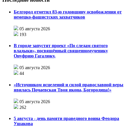
Белгород отметил 83-ю годовщину освобождения от
немецко-фашистских захватчиков
05 августа 2026
193
В городе запустят проект «По следам святого
владыки», посвящённый священномученику
Онуфрию Гагалюку.
05 августа 2026
44
«Источником исцелений и силой православной веры
явилась Почаевская Твоя икона, Богородица!»
05 августа 2026
262
5 августа - день памяти праведного воина Феодора
Ушакова