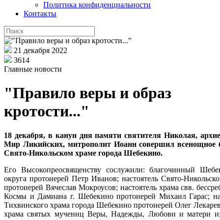
Политика конфиденциальности
Контакты
21 декабря 2022
3614
Главные новости
"Правило веры и образ
кротости..."
18 декабря, в канун дня памяти святителя Николая, архи
Мир Ликийских, митрополит Иоанн совершил всенощное 
Свято-Никольском храме города Шебекино.
Его Высокопреосвященству сослужили: благочинный Шебе
округа протоиерей Петр Иванов; настоятель Свято-Никольско
протоиерей Вячеслав Мокроусов; н
астоятель храма свв. бесср
Космы и Дамиана г. Шебекино протоиерей Михаил Гарас;
на
Тихвинского храма города Шебекино протоиерей Олег Лекарев
храма святых мучениц Веры, Надежды, Любови и матери 