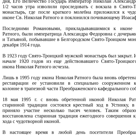
дня, Его Величество Государь Император Николай Александр
1/2 часов утра изволили проследовать с вокзала в Свято-
монастырь, где после краткого молебна приложился к чуд
иконе Св. Николая Ратного и поклонился почивающему Иоасаф
Последними Романовыми, прикладывавшимися к иконе 
Ратного, были императрица Александра Федоровна с дочерьм
и Татьяной, побывавшие в Белгородском Свято-Троицком мон
декабря 1914 года.
В 1923 году Свято-Троицкий мужской монастырь был закрыт. 
начале 1920 годов из еще действовавшего Свято-Троицког
икона Николая Ратного исчезла.
Лишь в 1995 году икона Николая Ратного была вновь обретена
реставрации ее установили в специально сооруженном 
колонне в трапезной части Преображенского кафедрального со
18 мая 1995 г. с вновь обретенной иконой Николая Ра
старинной традиции состоялся крестный ход в Устинку, в
приняло участие несколько тысяч человек. Таким образ
восстановлена старинная традиция ежегодного совершения к
хода с чудотворной иконой.
В настоящее время в любой день посетители Преображ