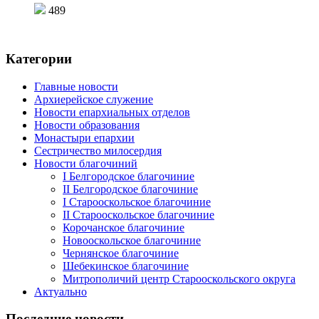
489
Категории
Главные новости
Архиерейское служение
Новости епархиальных отделов
Новости образования
Монастыри епархии
Сестричество милосердия
Новости благочиний
I Белгородское благочиние
II Белгородское благочиние
I Старооскольское благочиние
II Старооскольское благочиние
Корочанское благочиние
Новооскольское благочиние
Чернянское благочиние
Шебекинское благочиние
Митрополичий центр Старооскольского округа
Актуально
Последние новости