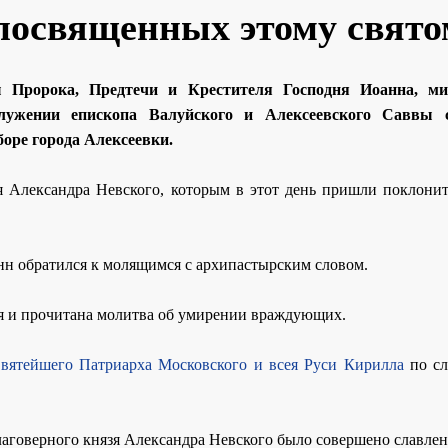
 посвященных этому свято
ы Пророка, Предтечи и Крестителя Господня Иоанна, ми
лужении епископа Валуйского и Алексеевского Саввы 
оре города Алексеевки.
 Александра Невского, которым в этот день пришли поклонит
н обратился к молящимся с архипастырским словом.
я и прочитана молитва об умирении враждующих.
вятейшего Патриарха Московского и всея Руси Кирилла
по сл
аговерного князя Александра Невского было совершено славлен