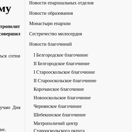
Новости епархиальных отделов
му
Новости образования
Монастыри епархии
трополит
Сестричество милосердия
совершил
Новости благочиний
I Белгородское благочиние
ься сотни
II Белгородское благочиние
I Старооскольское благочиние
II Старооскольское благочиние
Корочанское благочиние
Новооскольское благочиние
Чернянское благочиние
учаю Дня
Шебекинское благочиние
Митрополичий центр
ие.
Старооскольского округа