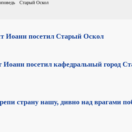
оповедь
Старый Оскол
ит Иоанн посетил Старый Оскол
т Иоанн посетил кафедральный город С
епи страну нашу, дивно над врагами по