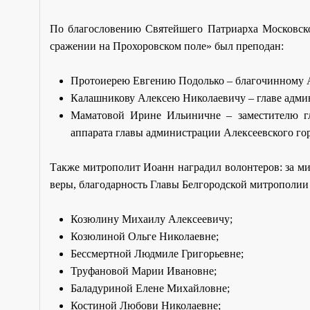
По благословению Святейшего Патриарха Московско
сражении на Прохоровском поле» был преподан:
Протоиерею Евгению Подолько – благочинному А
Калашникову Алексею Николаевичу – главе админ
Маматовой Ирине Ильиничне – заместителю гл
аппарата главы администрации Алексеевского гор
Также митрополит Иоанн наградил волонтеров: за ми
веры, благодарность Главы Белгородской митрополии
Козюлину Михаилу Алексеевичу;
Козюлиной Ольге Николаевне;
Бессмертной Людмиле Григорьевне;
Труфановой Марии Ивановне;
Баладуриной Елене Михайловне;
Костиной Любови Николаевне;