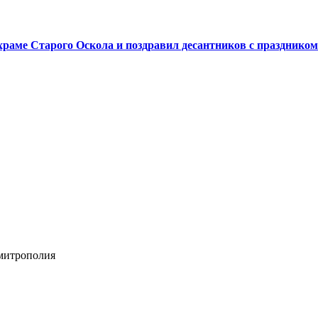
аме Старого Оскола и поздравил десантников с праздником
 митрополия