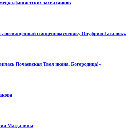
емецко-фашистских захватчиков
ки», посвящённый священномученику Онуфрию Гагалюку.
вилась Почаевская Твоя икона, Богородица!»
шакова
арии Магдалины