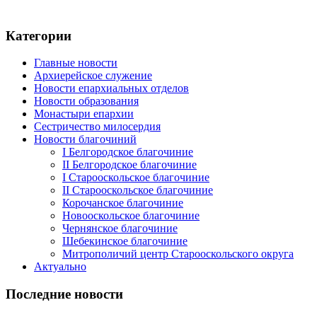
Категории
Главные новости
Архиерейское служение
Новости епархиальных отделов
Новости образования
Монастыри епархии
Сестричество милосердия
Новости благочиний
I Белгородское благочиние
II Белгородское благочиние
I Старооскольское благочиние
II Старооскольское благочиние
Корочанское благочиние
Новооскольское благочиние
Чернянское благочиние
Шебекинское благочиние
Митрополичий центр Старооскольского округа
Актуально
Последние новости