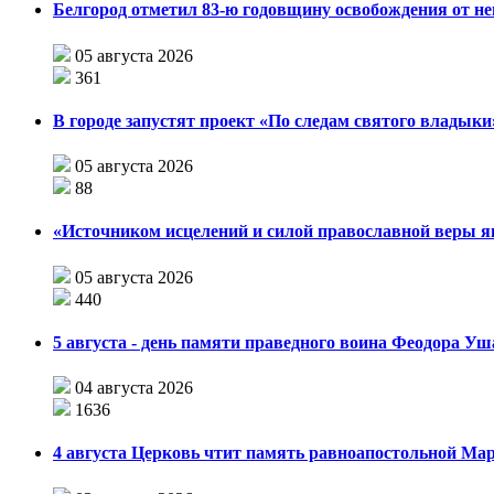
Белгород отметил 83-ю годовщину освобождения от н
05 августа 2026
361
В городе запустят проект «По следам святого влады
05 августа 2026
88
«Источником исцелений и силой православной веры я
05 августа 2026
440
5 августа - день памяти праведного воина Феодора У
04 августа 2026
1636
4 августа Церковь чтит память равноапостольной М