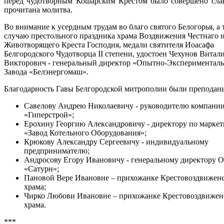
перед чудотворным Кошарским Крестом было совершено сла
прочитана молитва.
Во внимание к усердным трудам во благо святого Белогорья, а 
случаю престольного праздника храма Воздвижения Честнаго 
Животворящего Креста Господня, медали святителя Иоасафа
Белгородского Чудотворца II степени, удостоен Чехунов Витал
Викторович - генеральный директор
«
Опытно-Эксперименталь
Завода
«
Белэнергомаш
»
.
Благодарность Гавы Белгородской митрополии были преподан
Савелову Андрею Николаевичу - руководителю компан
«Гиперстрой»;
Ерохину Георгию Александровичу - директору по марке
«
Завод Котельного Оборудования
»
;
Крюкову Александру Сергеевичу - индивидуальному
предпринимателю;
Андросову Егору Ивановичу - генеральному директору
«Сатурн»;
Пановой Вере Ивановне – прихожанке Крестовоздвижен
храма;
Чирко Любови Ивановне – прихожанке Крестовоздвижен
храма.
***