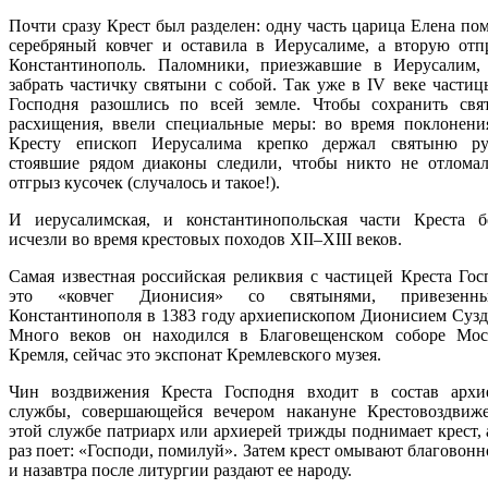
Почти сразу Крест был разделен: одну часть царица Елена по
серебряный ковчег и оставила в Иерусалиме, а вторую отп
Константинополь. Паломники, приезжавшие в Иерусалим,
забрать частичку святыни с собой. Так уже в IV веке частиц
Господня разошлись по всей земле. Чтобы сохранить св
расхищения, ввели специальные меры: во время поклонени
Кресту епископ Иерусалима крепко держал святыню ру
стоявшие рядом диаконы следили, чтобы никто не отлома
отгрыз кусочек (случалось и такое!).
И иерусалимская, и константинопольская части Креста б
исчезли во время крестовых походов XII–XIII веков.
Самая известная российская реликвия с частицей Креста Го
это «ковчег Дионисия» со святынями, привезен
Константинополя в 1383 году архиепископом Дионисием Сузд
Много веков он находился в Благовещенском соборе Мос
Кремля, сейчас это экспонат Кремлевского музея.
Чин воздвижения Креста Господня входит в состав архи
службы, совершающейся вечером накануне Крестовоздвиж
этой службе патриарх или архиерей трижды поднимает крест, 
раз поет: «Господи, помилуй». Затем крест омывают благовон
и назавтра после литургии раздают ее народу.