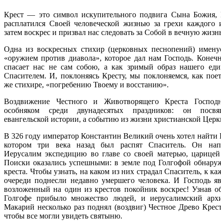
Крест — это символ искупительного подвига Сына Божия,
расплатился Своей человеческой жизнью за грехи каждого и
затем воскрес и призвал нас следовать за Собой в вечную жизнь
Одна из воскресных стихир (церковных песнопений) имену
«оружием против диавола», которое дал нам Господь. Конечн
спасает нас не сам собою, а как зримый образ нашего еди
Спасителем. И, поклоняясь Кресту, мы поклоняемся, как поет
же стихире, «погребению Твоему и восстанию».
Воздвижение Честного и Животворящего Креста Господн
особняком среди двунадесятых праздников: он посв
евангельской истории, а событию из жизни христианской Церк
В 326 году император Константин Великий очень хотел найти 
котором три века назад был распят Спаситель. Он нап
Иерусалим экспедицию во главе со своей матерью, царицей
Поиски оказались успешными: в земле под Голгофой обнару
креста. Чтобы узнать, на каком из них страдал Спаситель, к к
очереди поднесли недавно умершего человека. И Господь яв
возложенный на один из крестов покойник воскрес! Узнав об
Голгофе прибыло множество людей, и иерусалимский арх
Макарий несколько раз поднял (воздвиг) Честное Древо Крест
чтобы все могли увидеть святыню.