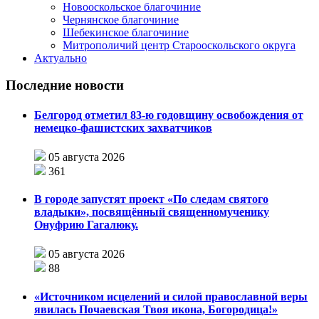
Новооскольское благочиние
Чернянское благочиние
Шебекинское благочиние
Митрополичий центр Старооскольского округа
Актуально
Последние новости
Белгород отметил 83-ю годовщину освобождения от
немецко-фашистских захватчиков
05 августа 2026
361
В городе запустят проект «По следам святого
владыки», посвящённый священномученику
Онуфрию Гагалюку.
05 августа 2026
88
«Источником исцелений и силой православной веры
явилась Почаевская Твоя икона, Богородица!»