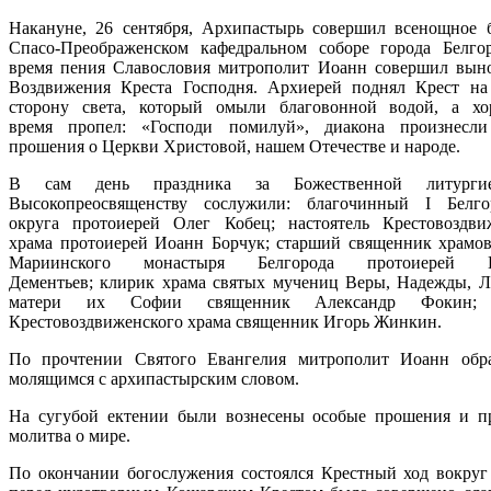
Накануне, 26 сентября, Архипастырь совершил всенощное 
Спасо-Преображенском кафедральном соборе города Белго
время пения Славословия митрополит Иоанн совершил вын
Воздвижения Креста Господня. Архиерей поднял Крест н
сторону света, который омыли благовонной водой, а х
время пропел: «Господи помилуй», диакона произнесли
прошения о Церкви Христовой, нашем Отечестве и народе.
В сам день праздника за Божественной литурги
Высокопреосвященству сослужили: благочинный I Белго
округа протоиерей Олег Кобец; настоятель Крестовоздви
храма протоиерей Иоанн Борчук; старший священник храмо
Мариинского монастыря Белгорода протоиерей В
Дементьев; клирик храма святых мучениц Веры, Надежды, 
матери их Софии священник Александр Фокин; 
Крестовоздвиженского храма священник Игорь Жинкин.
По прочтении Святого Евангелия митрополит Иоанн обр
молящимся с архипастырским словом.
На сугубой ектении были вознесены особые прошения и п
молитва о мире.
По окончании богослужения состоялся Крестный ход вокруг