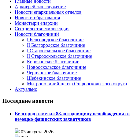
Главные новости
Архиерейское служение
Новости епархиальных отделов
Новости образования
Монастыри епархии
Сестричество милосердия
Новости благочиний
I Белгородское благочиние
II Белгородское благочиние
I Старооскольское благочиние
II Старооскольское благочиние
Корочанское благочиние
Новооскольское благочиние
Чернянское благочиние
Шебекинское благочиние
Митрополичий центр Старооскольского округа
Актуально
Последние новости
Белгород отметил 83-ю годовщину освобождения от
немецко-фашистских захватчиков
05 августа 2026