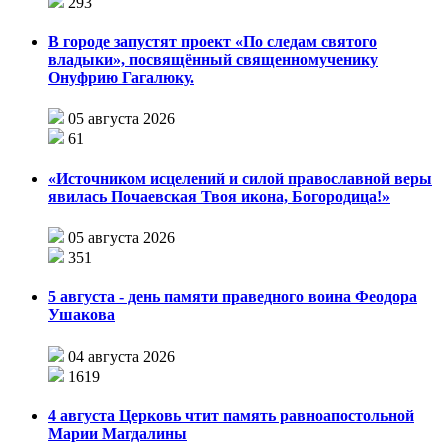
293
В городе запустят проект «По следам святого
владыки», посвящённый священномученику
Онуфрию Гагалюку.
05 августа 2026
61
«Источником исцелений и силой православной веры
явилась Почаевская Твоя икона, Богородица!»
05 августа 2026
351
5 августа - день памяти праведного воина Феодора
Ушакова
04 августа 2026
1619
4 августа Церковь чтит память равноапостольной
Марии Магдалины