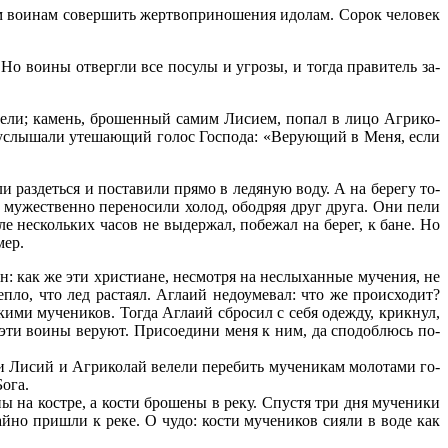
м во­и­нам со­вер­шить жерт­во­при­но­ше­ния идо­лам. Со­рок че­ло­век
о во­и­ны от­верг­ли все по­су­лы и угро­зы, и то­гда пра­ви­тель за­
е­ли; ка­мень, бро­шен­ный са­мим Ли­си­ем, по­пал в ли­цо Аг­ри­ко­
услы­ша­ли уте­ша­ю­щий го­лос Гос­по­да: «Ве­ру­ю­щий в Ме­ня, ес­ли
 раз­деть­ся и по­ста­ви­ли пря­мо в ле­дя­ную во­ду. А на бе­ре­гу то­
 му­же­ствен­но пе­ре­но­си­ли хо­лод, обод­ряя друг дру­га. Они пе­ли
сле несколь­ких ча­сов не вы­дер­жал, по­бе­жал на бе­рег, к бане. Но
мер.
ен: как же эти хри­сти­ане, несмот­ря на неслы­хан­ные му­че­ния, не
еп­ло, что лед рас­та­ял. Агла­ий недо­уме­вал: что же про­ис­хо­дит?
ки­ми му­че­ни­ков. То­гда Агла­ий сбро­сил с се­бя одеж­ду, крик­нул,
о эти во­и­ны ве­ру­ют. При­со­еди­ни ме­ня к ним, да спо­доб­люсь по­
Ли­сий и Аг­ри­ко­лай ве­ле­ли пе­ре­бить му­че­ни­кам мо­ло­та­ми го­
о­га.
 на ко­ст­ре, а ко­сти бро­ше­ны в ре­ку. Спу­стя три дня му­че­ни­ки
­но при­шли к ре­ке. О чу­до: ко­сти му­че­ни­ков си­я­ли в во­де как