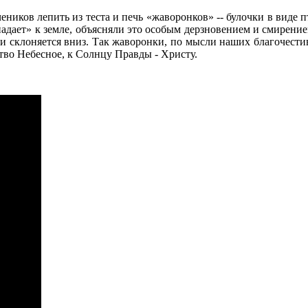
е­ни­ков ле­пить из те­ста и печь «жа­во­рон­ков» -- бу­лоч­ки в ви­де 
­да­ет» к зем­ле, объ­яс­ня­ли это осо­бым дерз­но­ве­ни­ем и сми­ре­ни
­нии скло­ня­ет­ся вниз. Так жа­во­рон­ки, по мыс­ли на­ших бла­го­че­сти
ство Небес­ное, к Солн­цу Прав­ды - Хри­сту.