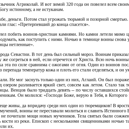
 языч­ник Аг­ри­ко­лай. И вот зи­мой 320 го­да он по­ве­лел всем сво­и
Бо­гу ис­тин­но­му, а не ис­ту­ка­нам.
ж­бе, день­ги. По­том стал угро­жать тюрь­мой и по­зор­ной смер­тью. Н
­ли глас: «Пре­тер­пев­ший до кон­ца спа­сет­ся».
лел по­бить во­и­нов-хри­сти­ан кам­ня­ми. Но кам­ни ле­те­ли ми­мо ц
­ду­мать, как по­сту­пить с ни­ми. Но­чью в тем­ни­це во­и­ны сно­ва 
вен­цы нетлен­ные».
ро­да Се­ва­стии. В тот день был силь­ный мо­роз. Во­и­нам при­ка­за­ли
зу же со­греть­ся в ней, ес­ли от­ре­чет­ся от Хри­ста. Всю ночь во­и­ны
ка эта по си­ле срав­ни­ма с ожо­га­ми от ог­ня. Один из во­и­нов по­
о пе­ре­па­да тем­пе­ра­тур ко­жа и плоть его ста­ли от­де­лять­ся, и он у
­ма­ли. Не мог за­снуть толь­ко один из них, Агла­ий. Он был по­ра­ж
озе­ром раз­ли­ва­ет­ся яр­кий свет, со­всем как ле­том. Ста­ло так т
ен­цы. Вен­цов бы­ло трид­цать де­вять -- по чис­лу остав­ших­ся стой­
че­ни­кам. Он мо­лил­ся: «Гос­по­ди Бо­же, ве­рую в Те­бя, в Ко­то­ро­г
 еще жи­вы, да впри­да­чу сре­ди них один из тю­рем­щи­ков! В яро­сти 
­че­ний, во­и­ны не пе­ре­ста­ва­ли мо­лить­ся и сла­вить Ис­тин­но­го Б
не по­чи­та­ли мо­щи но­вых му­че­ни­ков. Те­ла свя­тых бы­ли со­жже­ны
 ко­сти из ре­ки. Епи­скоп с несколь­ки­ми свя­щен­ни­ка­ми но­чью тай
и­ли их.