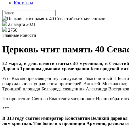
Контакты
22 марта 2021
2756
Главные новости
Церковь чтит память 40 Сева
22 марта, в день памяти святых 40 мучеников, в Севаст
Даров в Троицком домовом храме здания Белгородской мит
Его Высокопреосвященству сослужили: благочинный I Белго
епархиального управления протоиерей Алексей Москаленко;
Троицкой площади Белгорода священник Александр Востриков
По прочтении Святого Евангелия митрополит Иоанн обратился
***
В 313 го­ду свя­той им­пе­ра­тор Кон­стан­тин Ве­ли­кий да­ро­вал 
лям хри­сти­ан. Так бы­ло и в про­вин­ции Ар­ме­ния, рас­по­ла­га