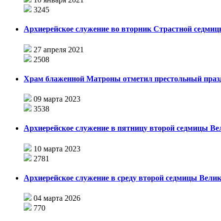
3245
Архиерейское служение во вторник Страстной седми
27 апреля 2021
2508
Храм блаженной Матроны отметил престольный праз
09 марта 2023
3538
Архиерейское служение в пятницу второй седмицы Ве
10 марта 2023
2781
Архиерейское служение в среду второй седмицы Велик
04 марта 2026
770