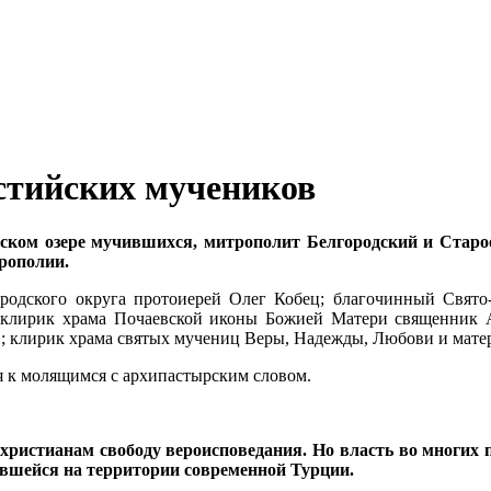
стийских мучеников
ийском озере мучившихся, митрополит Белгородский и Ст
рополии.
родского округа протоиерей Олег Кобец; благочинный Свято-
 клирик храма Почаевской иконы Божией Матери священник А
; клирик храма святых мучениц Веры, Надежды, Любови и мат
 к молящимся с архипастырским словом.
хри­сти­а­нам сво­бо­ду ве­ро­ис­по­ве­да­ния. Но власть во мно­гих 
в­шей­ся на тер­ри­то­рии совре­мен­ной Тур­ции.