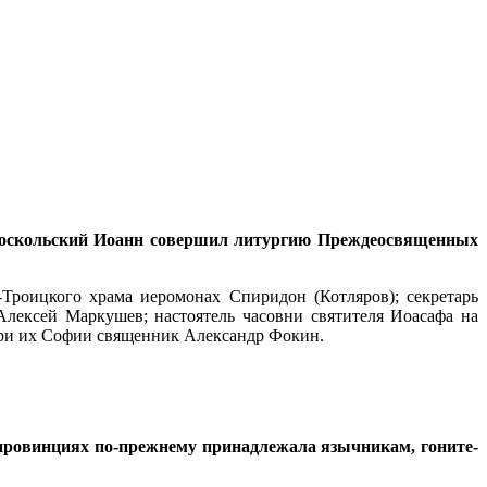
арооскольский Иоанн совершил литургию Преждеосвященных
Троицкого храма иеромонах Спиридон (Котляров); секретарь
лексей Маркушев; настоятель часовни святителя Иоасафа на
ери их Софии священник Александр Фокин.
про­вин­ци­ях по-преж­не­му при­над­ле­жа­ла языч­ни­кам, го­ни­те­