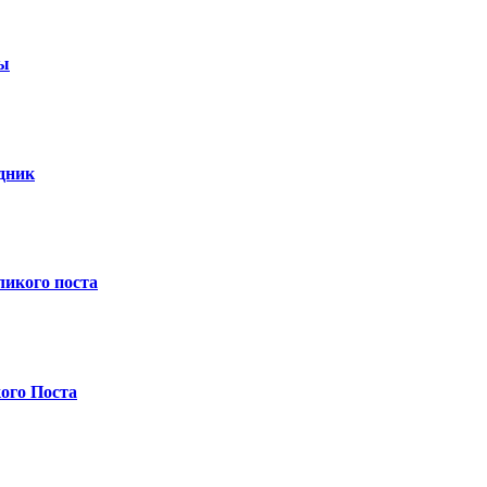
цы
дник
ликого поста
ого Поста