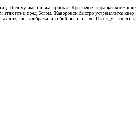
птиц. По­че­му имен­но жа­во­рон­ки? Кре­стьяне, об­ра­щая вни­ма­ние
­ем этих птиц пред Бо­гом. Жа­во­ро­нок быст­ро устрем­ля­ет­ся квер­
­вых пред­ков, изо­бра­жа­ли со­бой песнь сла­вы Гос­по­ду, воз­не­сен­