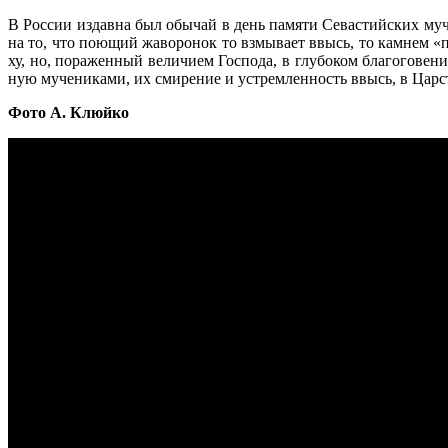
В Рос­сии из­дав­на был обы­чай в день па­мя­ти Се­ва­стий­ских му­ч
на то, что по­ю­щий жа­во­ро­нок то взмы­ва­ет ввысь, то кам­нем «па
ху, но, по­ра­жен­ный ве­ли­чи­ем Гос­по­да, в глу­бо­ком бла­го­го­ве
ную му­че­ни­ка­ми, их сми­ре­ние и устрем­лен­ность ввысь, в Цар­
Фото А. Клюйко