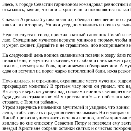
Здесь, в го­ро­де Се­ва­стии гар­ни­зо­ном ко­ман­до­вал рев­ност­ный
от­ка­за­лись, за­явив, что они -- хри­сти­ане и по­кло­ня­ют­ся толь­ко 
Сна­ча­ла Аг­ри­ко­лай уго­ва­ри­вал их, обе­щал по­вы­ше­ние по слу
клю­чил их в тюрь­му. Уз­ни­ки усерд­но мо­ли­лись и но­чью услы­ша
Неде­лю спу­стя в го­род при­е­хал знат­ный са­нов­ник Ли­сий и ве­
лаю. Сму­щен­ные му­чи­те­ли вер­ну­ли уз­ни­ков в тюрь­му, чтобы по
и умрет, ожи­вет. Дер­зай­те и не стра­ши­тесь, ибо вос­при­и­ме­те 
На сле­ду­ю­щий день во­и­нов свя­зан­ны­ми по­ве­ли к озе­ру близ го­
пи­лась ба­ня, и му­чи­те­ли ска­за­ли, что лю­бой из них мо­жет сра­
псал­мы, несмот­ря на боль, при­чи­ня­е­мую об­мо­ро­же­ни­ем. А му­
ед­ва он всту­пил на по­рог жар­ко на­топ­лен­ной ба­ни, из-за рез­ко­г
Ночь дли­лась, и страж­ни­ки, охра­няв­шие ме­сто му­че­ния, за­дре
пре­кра­ща­ют мо­лит­вы? В тре­тьем ча­су но­чи он уви­дел, что над 
Взгля­нув вверх, он уви­дел над го­ло­ва­ми во­и­нов све­тя­щи­е­ся в
бу­дя дру­гих страж­ни­ков: «И я хри­сти­а­нин!» -- и по­бе­жал к му­
стра­дать с Тво­и­ми ра­ба­ми».
Утром вер­ну­лись на­чаль­ни­ки му­чи­те­лей и уви­де­ли, что во­и­ны
ле­ни, чтобы сде­лать стра­да­ния невы­но­си­мы­ми. Но и уми­рая от му
Ли­сий при­ка­зал уни­что­жить остан­ки во­и­нов, чтобы хри­сти­ане 
яви­лись во сне епи­ско­пу Се­ва­стии Пет­ру и по­ве­ле­ли ему взять
звез­ды! Хри­сти­ане со­бра­ли остан­ки свя­тых и с че­стью по­хо­ро­н