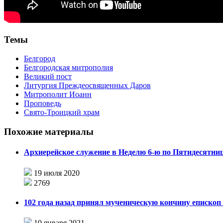
Темы
Белгород
Белгородская митрополия
Великий пост
Литургия Преждеосвященных Даров
Митрополит Иоанн
Проповедь
Свято-Троицкий храм
Похожие материалы
Архиерейское служение в Неделю 6-ю по Пятидесятни
19 июля 2020
2769
102 года назад принял мученическую кончину епископ
10 января 2021