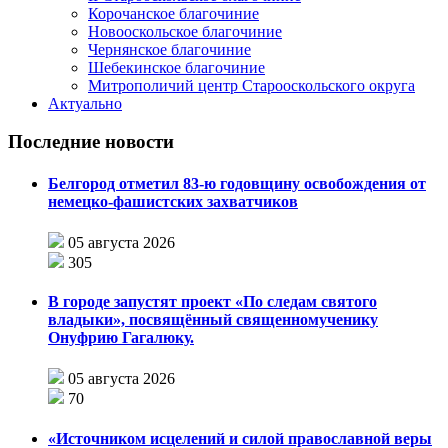
Корочанское благочиние
Новооскольское благочиние
Чернянское благочиние
Шебекинское благочиние
Митрополичий центр Старооскольского округа
Актуально
Последние новости
Белгород отметил 83-ю годовщину освобождения от
немецко-фашистских захватчиков
05 августа 2026
305
В городе запустят проект «По следам святого
владыки», посвящённый священномученику
Онуфрию Гагалюку.
05 августа 2026
70
«Источником исцелений и силой православной веры