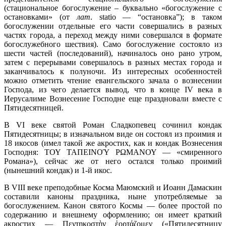
(стациональное богослужение – буквально «богослужение с
остановками» (от
лат
. statio — “остановка”); в таком
богослужении отдельные его части совершались в разных
частях города, а переход между ними совершался в формате
богослужебного шествия). Само богослужение состояло из
шести частей (последований), начиналось оно рано утром,
затем с перерывами совершалось в разных местах города и
заканчивалось к полуночи. Из интересных особенностей
можно отметить чтение евангельского зачала о вознесении
Господа, из чего делается вывод, что в конце IV века в
Иерусалиме Вознесение Господне еще праздновали вместе с
Пятидесятницей.
В VI веке святой Роман Сладкопевец сочинил кондак
Пятидесятницы; в изначальном виде он состоял из проимия и
18 икосов (имел такой же акростих, как и кондак Вознесения
Господня: ΤΟΥ ΤΑΠΕΙΝΟΎ ΡΩΜΑΝΟΥ — «смиренного
Романа»), сейчас же от него остался только проимий
(нынешний кондак) и 1-й икос.
В VIII веке преподобные Косма Маюмский и Иоанн Дамаскин
составили каноны праздника, ныне употребляемые за
богослужением. Канон святого Космы — более простой по
содержанию и внешнему оформлению; он имеет краткий
акростих — Πεντηκοστὴν ἑορτάζομεν («Пятидесятницу