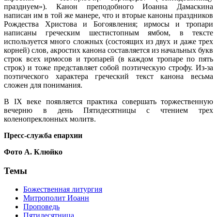
празднуем»). Канон преподобного Иоанна Дамаскина
написан им в той же манере, что и вторые каноны праздников
Рождества Христова и Богоявления; ирмосы и тропари
написаны греческим шестистопным ямбом, в тексте
используется много сложных (состоящих из двух и даже трех
корней) слов, акростих канона составляется из начальных букв
строк всех ирмосов и тропарей (в каждом тропаре по пять
строк) и тоже представляет собой поэтическую строфу. Из-за
поэтического характера греческий текст канона весьма
сложен для понимания.
В IX веке появляется практика совершать торжественную
вечерню в день Пятидесятницы с чтением трех
коленопреклонных молитв.
Пресс-служба епархии
Фото А. Клюйко
Темы
Божественная литургия
Митрополит Иоанн
Проповедь
Пятидесятница