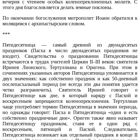
вечерня с чтением особых коленопреклоненных молитв. С
этого дня благословляется делать земные поклоны.
По окончании богослужения митрополит Иоанн обратился к
молящимся с архипастырским словом.
***
Пятидесятница — самый древний из двунадесятых
праздников (Пасха в число двунадесятых праздников не
входит). Свидетельства о праздновании Пятидесятницы
встречаются в трудах учителей Церкви II–III веков: святителя
Иринея Лионского, Тертуллиана и Оригена. При этом в
сочинениях указанных авторов Пятидесятница упоминается в
двух значениях: как собственно праздник и как 50-дневный
послепасхальный период (не всегда эти два понятия удается
четко разграничить). Святитель Ириней говорит о
Пятидесятнице как дне, в который наряду с Пасхой и
воскресеньем запрещаются коленопреклонения. Тертуллиан
чаще употребляет термин Пятидесятница в значении периода,
но однажды говорит: Пасха и Пятидесятница «одни и есть
собственно праздничные дни». Ориген также явно называет
Пятидесятницу праздником, ставя ее в один ряд с
воскресеньем, пятницей и Пасхой. Следовательно,
Пятидесятница возникает как отдельный праздник в конце II