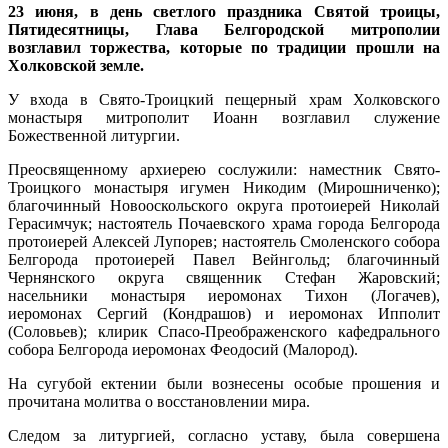
23 июня, в день светлого праздника Святой троицы,
Пятидесятницы, Глава Белгородской митрополии
возглавил торжества, которые по традиции прошли на
Холковской земле.
У входа в Свято-Троицкий пещерный храм Холковского
монастыря митрополит Иоанн возглавил служение
Божественной литургии.
Преосвященному архиерею сослужили: наместник Свято-
Троицкого монастыря игумен Никодим (Мирошниченко);
благочинный Новооскольского округа протоиерей Николай
Герасимчук; настоятель Почаевского храма города Белгорода
протоиерей Алексей Лупорев; настоятель Смоленского собора
Белгорода протоиерей Павел Вейнгольд; благочинный
Чернянского округа священник Стефан Жаровский;
насельники монастыря иеромонах Тихон (Логачев),
иеромонах Сергий (Кондрашов) и иеромонах Ипполит
(Соловьев); клирик Спасо-Преображенского кафедрального
собора Белгорода иеромонах Феодосий (Малород).
На сугубой ектении были вознесены особые прошения и
прочитана молитва о восстановлении мира.
Следом за литургией, согласно уставу, была совершена