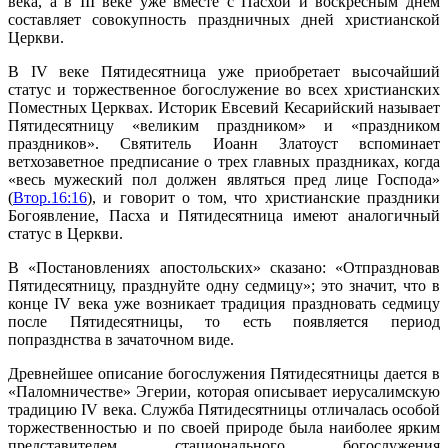
века, а в III веке уже вместе с Пасхой и воскресным днем
составляет совокупность праздничных дней христианской
Церкви.
В IV веке Пятидесятница уже приобретает высочайший
статус и торжественное богослужение во всех христианских
Поместных Церквах. Историк Евсевий Кесарийский называет
Пятидесятницу «великим праздником» и «праздником
праздников». Святитель Иоанн Златоуст вспоминает
ветхозаветное предписание о трех главных праздниках, когда
«весь мужеский пол должен являться пред лице Господа»
(
Втор.16:16
), и говорит о том, что христианские праздники
Богоявление, Пасха и Пятидесятница имеют аналогичный
статус в Церкви.
В «Постановлениях апостольских» сказано: «Отпраздновав
Пятидесятницу, празднуйте одну седмицу»; это значит, что в
конце IV века уже возникает традиция праздновать седмицу
после Пятидесятницы, то есть появляется период
попразднства в зачаточном виде.
Древнейшее описание богослужения Пятидесятницы дается в
«Паломничестве» Эгерии, которая описывает иерусалимскую
традицию IV века. Служба Пятидесятницы отличалась особой
торжественностью и по своей природе была наиболее ярким
представителем стационального богослужения