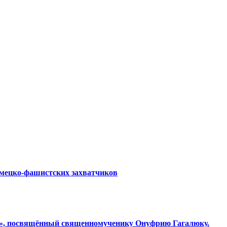
емецко-фашистских захватчиков
ки», посвящённый священномученику Онуфрию Гагалюку.