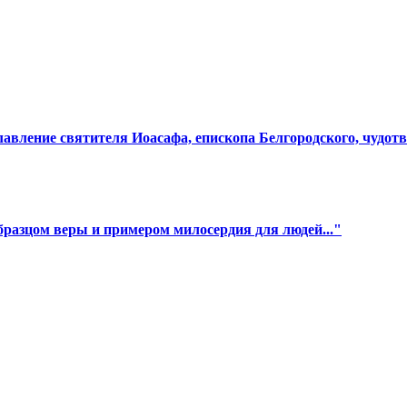
лавление святителя Иоасафа, епископа Белгородского, чудот
разцом веры и примером милосердия для людей..."