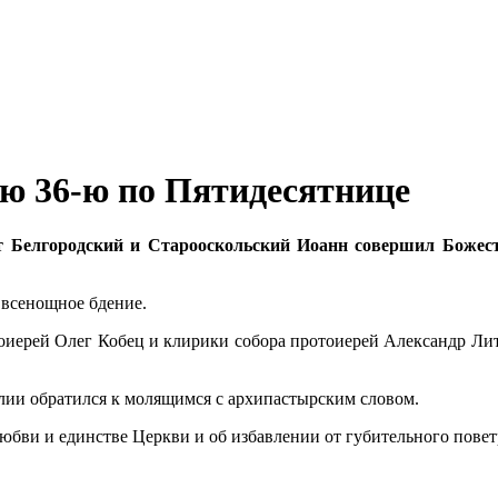
ю 36-ю по Пятидесятнице
ит Белгородский и Старооскольский Иоанн совершил Боже
 всенощное бдение.
тоиерей Олег Кобец и клирики собора протоиерей Александр Ли
лии обратился к молящимся с архипастырским словом.
бви и единстве Церкви и об избавлении от губительного пове