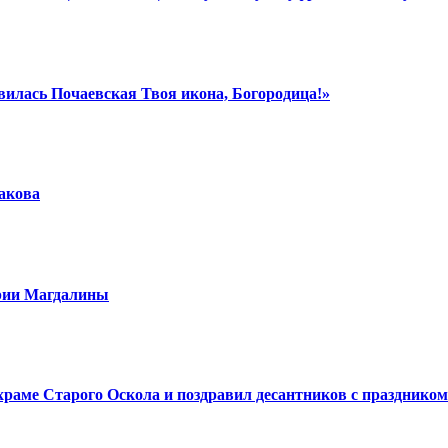
вилась Почаевская Твоя икона, Богородица!»
шакова
арии Магдалины
аме Старого Оскола и поздравил десантников с праздником