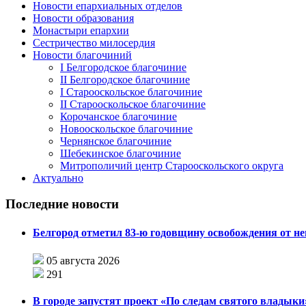
Новости епархиальных отделов
Новости образования
Монастыри епархии
Сестричество милосердия
Новости благочиний
I Белгородское благочиние
II Белгородское благочиние
I Старооскольское благочиние
II Старооскольское благочиние
Корочанское благочиние
Новооскольское благочиние
Чернянское благочиние
Шебекинское благочиние
Митрополичий центр Старооскольского округа
Актуально
Последние новости
Белгород отметил 83-ю годовщину освобождения от н
05 августа 2026
291
В городе запустят проект «По следам святого влады