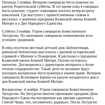
Пятница 2 ноября. Вечером совершили богослужение на
кануне Родительской субботы. В это время пока я совершал
богослужение, студент семинарии посетил вечер-встречу
поколений. Где выступил с приветственным словом и
рассказал, о значении праздника Казанской иконы Божией
Матери и о Дне Народного Единства.
Суббота 3 ноября. Утром совершили Божественную
Литургию. По окончании совершили поминовение всех
усопших сродников.
В обед посетили местный детский дом. Библиотекарь
районной библиотеки выступила с краткой исторической
справкой о Минине и Пожарском. Я рассказал о празднике
Казанской иконы Божией Матери. Потом состоялось
чаепитие. Договорились с директором интерната о более
тесном сотрудничестве. Также дети по желанию будут
посещать воскресные богослужения в нашем храме. Вечером
совершили Всенощное Бдение на кануне воскресного дня и
дня Казанской иконы Божией Матери.
Воскресенье. 4 ноября. Утром совершили Божественную
Литургию. На Литургии многие прихожане праздник День
Народного Единства восприняли как призыв единения у
Святой Чаши, что, несомненно, радовало. После Литургии