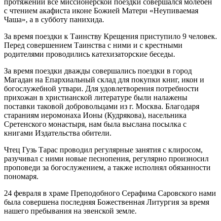
протяжении все миссионерской поездки совершался молебен
с чтением акафиста иконе Божией Матери «Неупиваемая
Чаша», а в субботу панихида.
За время поездки к Таинству Крещения приступило 9 человек.
Перед совершением Таинства с ними и с крестными
родителями проводились катехизаторские беседы.
За время поездки дважды совершались поездки в город
Магадан на Епархиальный склад для покупки книг, икон и
богослужебной утвари. Для удовлетворения потребности
прихожан в христианской литературе были налажены
поставки таковой добровольцами из г. Москва. Благодаря
стараниям иеромонаха Ионы (Кудрякова), насельника
Сретенского монастыря, нам была выслана посылка с
книгами Издательства обители.
Чтец Гузь Тарас проводил регулярные занятия с клиросом,
разучивал с ними новые песнопения, регулярно произносил
проповеди за богослужением, а также исполнял обязанности
пономаря.
24 февраля в храме Преподобного Серафима Саровского нами
была совершена последняя Божественная Литургия за время
нашего пребывания на эвенской земле.