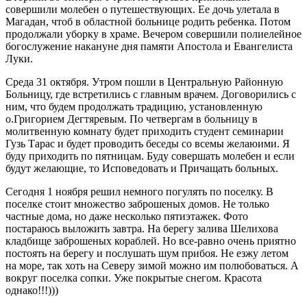
совершили молебен о путешествующих. Ее дочь улетала в
Магадан, чтоб в областной больнице родить ребенка. Потом
продолжали уборку в храме. Вечером совершили полиелейное
богослужение накануне дня памяти Апостола и Евангелиста
Луки.
Среда 31 октября. Утром пошли в Центральную Районную
Больницу, где встретились с главным врачем. Договорились с
ним, что будем продолжать традицию, установленную
о.Григорием Дегтяревым. По четвергам в больницу в
молитвенную комнату будет приходить студент семинарии
Гузь Тарас и будет проводить беседы со всемы желаюими. Я
буду приходить по пятницам. Буду совершать молебен и если
будут желающие, то Исповедовать и Причащать больных.
Сегодня 1 ноября решил немного погулять по поселку. В
поселке стоит множество заброшеных домов. Не только
частные дома, но даже несколько пятиэтажек. Фото
постараюсь выложить завтра. На берегу залива Шелихова
кладбище заброшеных кораблей. Но все-равно очень приятно
постоять на берегу и послушать шум прибоя. Не езжу летом
на море, так хоть на Северу зимой можно им полюбоваться. А
вокруг поселка сопки. Уже покрытые снегом. Красота
однако!!!)))