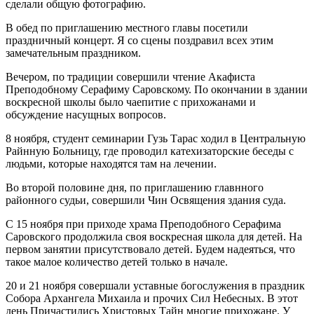
сделали общую фотографию.
В обед по приглашению местного главы посетили
праздничный концерт. Я со сцены поздравил всех этим
замечательным праздником.
Вечером, по традиции совершили чтение Акафиста
Преподобному Серафиму Саровскому. По окончании в здании
воскресной школы было чаепитие с прихожанами и
обсуждение насущных вопросов.
8 ноября, студент семинарии Гузь Тарас ходил в Центральную
Райнную Больницу, где проводил катехизаторские беседы с
людьми, которые находятся там на лечении.
Во второй половине дня, по приглашению главнного
районного судьи, совершили Чин Освящения здания суда.
С 15 ноября при приходе храма Преподобного Серафима
Саровского продолжила своя воскресная школа для детей. На
первом занятии присутствовало детей. Будем надеяться, что
такое малое количество детей только в начале.
20 и 21 ноября совершали уставные богослужения в праздник
Собора Архангела Михаила и прочих Сил Небесных. В этот
день Причастились Христовых Тайн многие прихожане. У