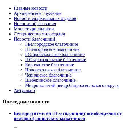
Главные новости
Архиерейское служение
Новости епархиальных отделов
Новости образования
Монастыри епархии
Сестричество милосердия
Новости благочиний
I Белгородское благочиние
II Белгородское благочиние
I Старооскольское благочиние
II Старооскольское благочиние
Корочанское благочиние
Новооскольское благочиние
Чернянское благочиние
Шебекинское благочиние
Митрополичий центр Старооскольского округа
Актуально
Последние новости
Белгород отметил 83-ю годовщину освобождения от
немецко-фашистских захватчиков