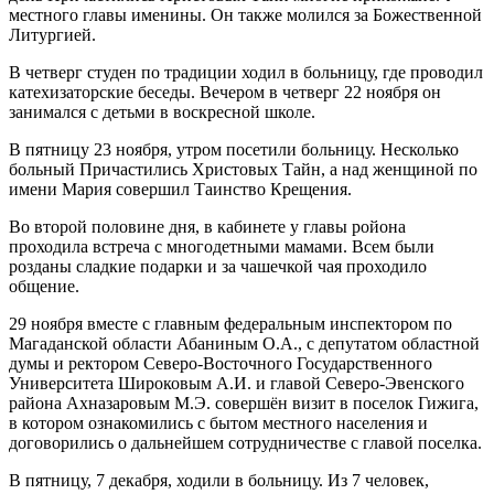
местного главы именины. Он также молился за Божественной
Литургией.
В четверг студен по традиции ходил в больницу, где проводил
катехизаторские беседы. Вечером в четверг 22 ноября он
занимался с детьми в воскресной школе.
В пятницу 23 ноября, утром посетили больницу. Несколько
больный Причастились Христовых Тайн, а над женщиной по
имени Мария совершил Таинство Крещения.
Во второй половине дня, в кабинете у главы ройона
проходила встреча с многодетными мамами. Всем были
розданы сладкие подарки и за чашечкой чая проходило
общение.
29 ноября вместе с главным федеральным инспектором по
Магаданской области Абаниным О.А., с депутатом областной
думы и ректором Северо-Восточного Государственного
Университета Широковым А.И. и главой Северо-Эвенского
района Ахназаровым М.Э. совершён визит в поселок Гижига,
в котором ознакомились с бытом местного населения и
договорились о дальнейшем сотрудничестве с главой поселка.
В пятницу, 7 декабря, ходили в больницу. Из 7 человек,