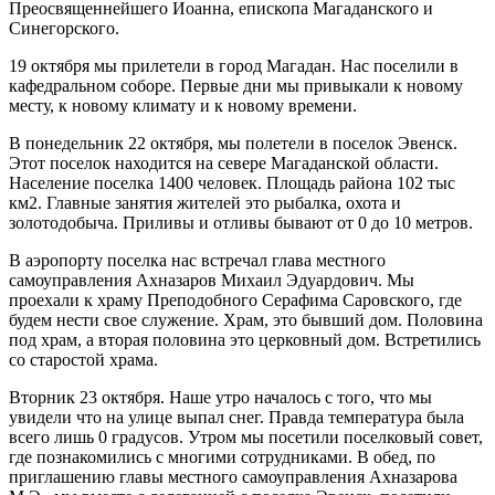
Преосвященнейшего Иоанна, епископа Магаданского и
Синегорского.
19 октября мы прилетели в город Магадан. Нас поселили в
кафедральном соборе. Первые дни мы привыкали к новому
месту, к новому климату и к новому времени.
В понедельник 22 октября, мы полетели в поселок Эвенск.
Этот поселок находится на севере Магаданской области.
Население поселка 1400 человек. Площадь района 102 тыс
км2. Главные занятия жителей это рыбалка, охота и
золотодобыча. Приливы и отливы бывают от 0 до 10 метров.
В аэропорту поселка нас встречал глава местного
самоуправления Ахназаров Михаил Эдуардович. Мы
проехали к храму Преподобного Серафима Саровского, где
будем нести свое служение. Храм, это бывший дом. Половина
под храм, а вторая половина это церковный дом. Встретились
со старостой храма.
Вторник 23 октября. Наше утро началось с того, что мы
увидели что на улице выпал снег. Правда температура была
всего лишь 0 градусов. Утром мы посетили поселковый совет,
где познакомились с многими сотрудниками. В обед, по
приглашению главы местного самоуправления Ахназарова