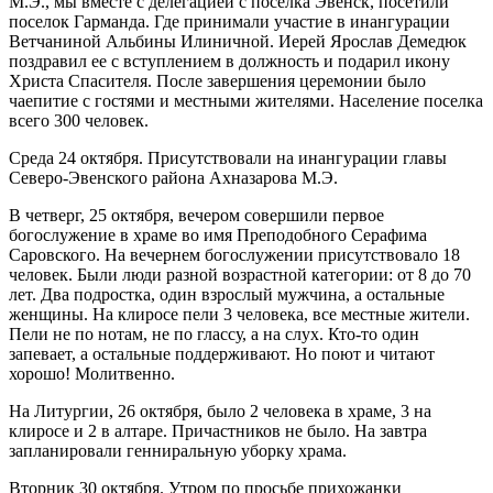
М.Э., мы вместе с делегацией с поселка Эвенск, посетили
поселок Гарманда. Где принимали участие в инангурации
Ветчаниной Альбины Илиничной. Иерей Ярослав Демедюк
поздравил ее с вступлением в должность и подарил икону
Христа Спасителя. После завершения церемонии было
чаепитие с гостями и местными жителями. Население поселка
всего 300 человек.
Среда 24 октября. Присутствовали на инангурации главы
Северо-Эвенского района Ахназарова М.Э.
В четверг, 25 октября, вечером совершили первое
богослужение в храме во имя Преподобного Серафима
Саровского. На вечернем богослужении присутствовало 18
человек. Были люди разной возрастной категории: от 8 до 70
лет. Два подростка, один взрослый мужчина, а остальные
женщины. На клиросе пели 3 человека, все местные жители.
Пели не по нотам, не по глассу, а на слух. Кто-то один
запевает, а остальные поддерживают. Но поют и читают
хорошо! Молитвенно.
На Литургии, 26 октября, было 2 человека в храме, 3 на
клиросе и 2 в алтаре. Причастников не было. На завтра
запланировали генниральную уборку храма.
Вторник 30 октября. Утром по просьбе прихожанки