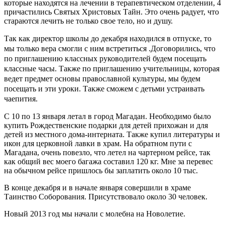
которые находятся на лечении в терапевтическом отделении, 4
причастились Святых Христовых Тайн. Это очень радует, что
стараются лечить не только свое тело, но и душу.
Так как директор школы до декабря находился в отпуске, то
мы только вера смогли с ним встретиться .Договорились, что
по приглашению классных руководителей будем посещать
классные часы. Также по приглашению учительницы, которая
ведет предмет основы православной культуры, мы будем
посещать и эти уроки. Также сможем с детьми устраивать
чаепития.
С 10 по 13 января летал в город Магадан. Необходимо было
купить Рождественские подарки для детей прихожан и для
детей из местного дома-интерната. Также купил литературы и
икон для церковной лавки в храм. На обратном пути с
Магадана, очень повезло, что летел на чартерном рейсе, так
как общий вес моего багажа составил 120 кг. Мне за перевес
на обычном рейсе пришлось бы заплатить около 10 тыс.
В конце декабря и в начале января совершили в храме
Таинство Соборования. Присутствовало около 30 человек.
Новый 2013 год мы начали с молебна на Новолетие.