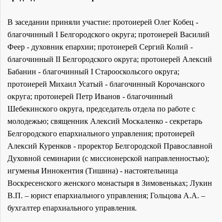
В заседании приняли участие: протоиерей Олег Кобец -
благочинный I Белгородского округа; протоиерей Василий
Феер - духовник епархии; протоиерей Сергий Колий -
благочинный II Белгородского округа; протоиерей Алексий
Бабанин - благочинный I Старооскольсого округа;
протоиерей Михаил Усатый - благочинный Корочанского
округа; протоиерей Петр Иванов - благочинный
Шебекинского округа, председатель отдела по работе с
молодежью; священник Алексий Москаленко - секретарь
Белгородского епархиального управления; протоиерей
Алексий Куренков - проректор Белгородской Православной
Духовной семинарии (с миссионерской направленностью);
игуменья Иннокентия (Тишина) - настоятельница
Воскресенского женского монастыря в Зимовеньках; Лукин
В.П. – юрист епархиального управления; Гольцова А.А. –
бухгалтер епархиального управления.