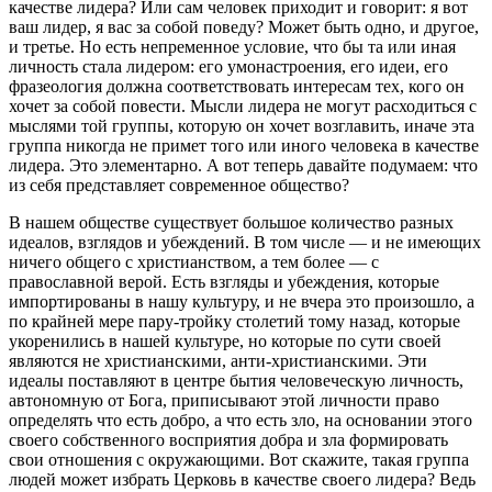
качестве лидера? Или сам человек приходит и говорит: я вот
ваш лидер, я вас за собой поведу? Может быть одно, и другое,
и третье. Но есть непременное условие, что бы та или иная
личность стала лидером: его умонастроения, его идеи, его
фразеология должна соответствовать интересам тех, кого он
хочет за собой повести. Мысли лидера не могут расходиться с
мыслями той группы, которую он хочет возглавить, иначе эта
группа никогда не примет того или иного человека в качестве
лидера. Это элементарно. А вот теперь давайте подумаем: что
из себя представляет современное общество?
В нашем обществе существует большое количество разных
идеалов, взглядов и убеждений. В том числе — и не имеющих
ничего общего с христианством, а тем более — с
православной верой. Есть взгляды и убеждения, которые
импортированы в нашу культуру, и не вчера это произошло, а
по крайней мере пару-тройку столетий тому назад, которые
укоренились в нашей культуре, но которые по сути своей
являются не христианскими, анти-христианскими. Эти
идеалы поставляют в центре бытия человеческую личность,
автономную от Бога, приписывают этой личности право
определять что есть добро, а что есть зло, на основании этого
своего собственного восприятия добра и зла формировать
свои отношения с окружающими. Вот скажите, такая группа
людей может избрать Церковь в качестве своего лидера? Ведь