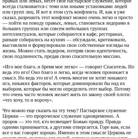
правых или левых, несет свое пастырское служение, которое
всегда сталкивается с теми или иными установками людей
или групп лиц. И вот в этом суть конфликта. И, как я уже
сказал, разрешить этот конфликт можно очень легко и просто
— пойти на поводу правых, левых, становиться лидерами в
больших группах или совсем небольших группах
интеллектуалов, которые собираются в кафе, ресторанах,
раньше собирались на кухнях — обсуждали, критиковали,
выставляли и формулировали свои собственные взгляды на
жизнь. Можно стать лидером, потеряв свою идентичность,
свою подлинность, предав свою спасительную миссию.
«Иго мое благо, и бремя мое легко» — говорит Спаситель. Но
ведь это иго! Оно благо и легко, когда человек проникает в
смысл. Но ведь это иго! А очень многие не хотят никакого
ига, никаких факторов, которые доминировали бы над их
выбором, которые бы могли определить этот выбор. Потому
что очень часто человек желает жить по закону своей плоти:
«что хочу, то и ворочу».
Что можно еще сказать на эту тему? Пастырское служение
Церкви — это пророческое служение одновременно. А
пророк — это тот, кто возвещает Божью правду. Правда
одними принимается, а другими отвергается. Горе вам, если
все о вас говорят хорошо. Именно в этом смысле Церковь не