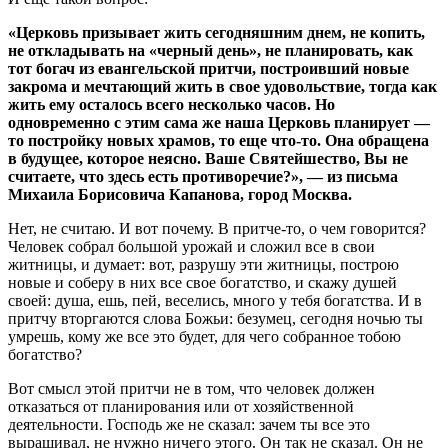
«Церковь призывает жить сегодняшним днем, не копить,
не откладывать на «черный день», не планировать, как
тот богач из евангельской притчи, построивший новые
закрома и мечтающий жить в свое удовольствие, тогда как
жить ему осталось всего несколько часов. Но
одновременно с этим сама же наша Церковь планирует —
то постройку новых храмов, то еще что-то. Она обращена
в будущее, которое неясно. Ваше Святейшество, Вы не
считаете, что здесь есть противоречие?», — из письма
Михаила Борисовича Капанова, город Москва.
Нет, не считаю. И вот почему. В притче-то, о чем говорится?
Человек собрал большой урожай и сложил все в свои
житницы, и думает: вот, разрушу эти житницы, построю
новые и соберу в них все свое богатство, и скажу душей
своей: душа, ешь, пей, веселись, много у тебя богатства. И в
притчу вторгаются слова Божьи: безумец, сегодня ночью ты
умрешь, кому же все это будет, для чего собранное тобою
богатство?
Вот смысл этой притчи не в том, что человек должен
отказаться от планирования или от хозяйственной
деятельности. Господь же не сказал: зачем ты все это
выращивал, не нужно ничего этого. Он так не сказал. Он не