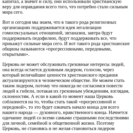
капитал, а значит и силу, они использовали христианскую
веру для оправдания всего того, что потребно стало сильным
мира сего.
Вот и сегодня мы знаем, что в такого рода религиозных
организациях поддерживается идея легализации
гомосексуальных отношений, эвтаназии, завтра будут
поддерживать педофилию, будут поддерживать все, что
прикажут сильные мира сего. И вот такого рода христианские
общины называются «прогрессивными, передовыми,
открытыми».
Церковь не может обслуживать греховные интересы людей,
она всегда остается духовным лидером, голосом, через
который величайшие ценности христианского предания
актуализируются в человеческом обществе. Не можем стать
таким лидером, потому что никогда не согласимся повести
людей к гибели, потакая их греховным убеждениям, взглядам,
склонностям. А если в какой-то момент наша Церковь
соблазнится на то, чтобы стать такой «прогрессивной и
передовой», то это будет означать начало конца для всего
нашего народа — духовного, нравственного конца. Начнется
одичание людей со всеми самыми страшными последствиями
для личной, семейной и общетвенной жизни. Поэтому
Церковь, не становясь и не желая становиться лидером