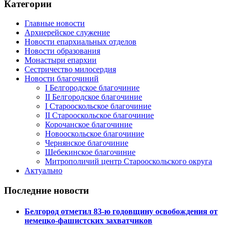
Категории
Главные новости
Архиерейское служение
Новости епархиальных отделов
Новости образования
Монастыри епархии
Сестричество милосердия
Новости благочиний
I Белгородское благочиние
II Белгородское благочиние
I Старооскольское благочиние
II Старооскольское благочиние
Корочанское благочиние
Новооскольское благочиние
Чернянское благочиние
Шебекинское благочиние
Митрополичий центр Старооскольского округа
Актуально
Последние новости
Белгород отметил 83-ю годовщину освобождения от
немецко-фашистских захватчиков