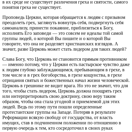
в их среде не существует различения греха и святости, самого
понятия греха не существует.
Проповедь Церкви, которая обращается к людям с призывом
преодолеть грех, заглянуть вовнутрь себя, подвергнуть себя
самоанализу, принести покаяние, приблизиться к Богу,
исполнять Его заповеди — это совсем не идеалы той самой
группы людей, о которой Вы пишите и о которой Вы
говорите, что она не разделяет христианских взглядов. А
значит, разве Церковь может стать лидером для таких людей?
Слава Богу, что Церковь не становится прямым противником
— именно потому, что у Церкви есть пастырское чувство даже
к людям глубоко заблуждающимся, пребывающим в грехе, в
том числе и в грех богоборства, в грехе кощунства, в грехе
отрицания святых и божественных начал жизни человеческой.
Церковь в грешнике не видит врага. Но это не значит, что для
того, чтобы стать лидером, Церковь должна поощрять грех
или интерпретировать свою доктрину, свою веру таким
образом, чтобы она стала угодной и приемлемой для этих
людей. Ведь по этому пути пошли определенные
протестантские группы на Западе. Потеряв в результате
Реформации всякую свободу от государства, от власть
имущих, став в подчиненном положении по отношению в
первую очередь к тем, кто сосредоточил в своих руках