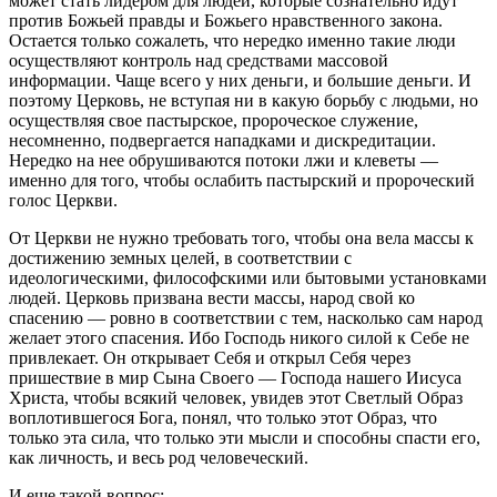
может стать лидером для людей, которые сознательно идут
против Божьей правды и Божьего нравственного закона.
Остается только сожалеть, что нередко именно такие люди
осуществляют контроль над средствами массовой
информации. Чаще всего у них деньги, и большие деньги. И
поэтому Церковь, не вступая ни в какую борьбу с людьми, но
осуществляя свое пастырское, пророческое служение,
несомненно, подвергается нападками и дискредитации.
Нередко на нее обрушиваются потоки лжи и клеветы —
именно для того, чтобы ослабить пастырский и пророческий
голос Церкви.
От Церкви не нужно требовать того, чтобы она вела массы к
достижению земных целей, в соответствии с
идеологическими, философскими или бытовыми установками
людей. Церковь призвана вести массы, народ свой ко
спасению — ровно в соответствии с тем, насколько сам народ
желает этого спасения. Ибо Господь никого силой к Себе не
привлекает. Он открывает Себя и открыл Себя через
пришествие в мир Сына Своего — Господа нашего Иисуса
Христа, чтобы всякий человек, увидев этот Светлый Образ
воплотившегося Бога, понял, что только этот Образ, что
только эта сила, что только эти мысли и способны спасти его,
как личность, и весь род человеческий.
И еще такой вопрос: