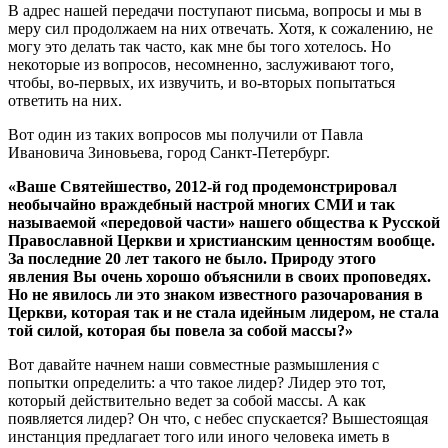
В адрес нашей передачи поступают письма, вопросы и мы в
меру сил продолжаем на них отвечать. Хотя, к сожалению, не
могу это делать так часто, как мне бы того хотелось. Но
некоторые из вопросов, несомненно, заслуживают того,
чтобы, во-первых, их извучить, и во-вторых попытаться
ответить на них.
Вот один из таких вопросов мы получили от Павла
Ивановича Зиновьева, город Санкт-Петербург.
«Ваше Святейшество, 2012-й год продемонстрировал
необычайно враждебный настрой многих СМИ и так
называемой «передовой части» нашего общества к Русской
Православной Церкви и христианским ценностям вообще.
За последние 20 лет такого не было. Природу этого
явления Вы очень хорошо объяснили в своих проповедях.
Но не явилось ли это знаком известного разочарования в
Церкви, которая так и не стала идейным лидером, не стала
той силой, которая бы повела за собой массы?»
Вот давайте начнем наши совместные размышления с
попытки определить: а что такое лидер? Лидер это тот,
который действительно ведет за собой массы. А как
появляется лидер? Он что, с небес спускается? Вышестоящая
инстанция предлагает того или иного человека иметь в