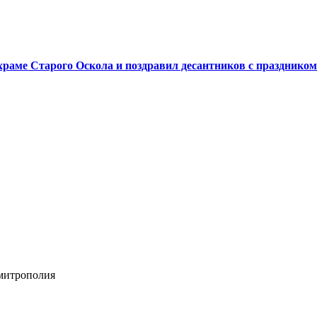
аме Старого Оскола и поздравил десантников с праздником
 митрополия