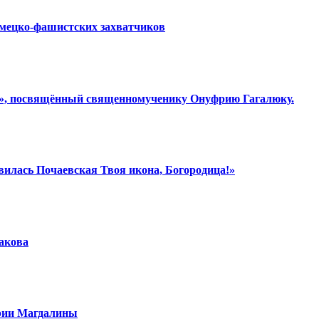
емецко-фашистских захватчиков
ки», посвящённый священномученику Онуфрию Гагалюку.
вилась Почаевская Твоя икона, Богородица!»
шакова
арии Магдалины