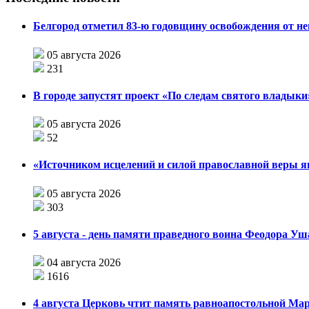
Белгород отметил 83-ю годовщину освобождения от н
05 августа 2026
231
В городе запустят проект «По следам святого влады
05 августа 2026
52
«Источником исцелений и силой православной веры я
05 августа 2026
303
5 августа - день памяти праведного воина Феодора У
04 августа 2026
1616
4 августа Церковь чтит память равноапостольной М