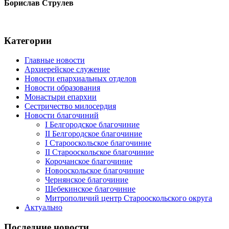
Борислав Струлев
Категории
Главные новости
Архиерейское служение
Новости епархиальных отделов
Новости образования
Монастыри епархии
Сестричество милосердия
Новости благочиний
I Белгородское благочиние
II Белгородское благочиние
I Старооскольское благочиние
II Старооскольское благочиние
Корочанское благочиние
Новооскольское благочиние
Чернянское благочиние
Шебекинское благочиние
Митрополичий центр Старооскольского округа
Актуально
Последние новости